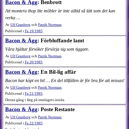
Bacon & Ägg
: Benbrott
Att montera ihop lite möbler är inte alltid så lätt som det kan
verka …
Av
Ulf Granberg
och
Patrik Norrman
.
Publicerad i
Fa
19​/1985
.
Bacon & Ägg
: Förbluffande lamt
Våra hjältar försöker försörja sig som tiggare.
Av
Ulf Granberg
och
Patrik Norrman
.
Publicerad i
Fa
20​/1985
.
Bacon & Ägg
: En Bil-lig affär
Bacon har köpt en bil … En del tillfällen är för bra för att missas!
Av
Ulf Granberg
och
Patrik Norrman
.
Publicerad i
Fa
21​/1985
.
Denna gång i färg på omslagets insida.
Bacon & Ägg
: Poste Restante
Av
Ulf Granberg
och
Patrik Norrman
.
Publicerad i
Fa
22​/1985
.