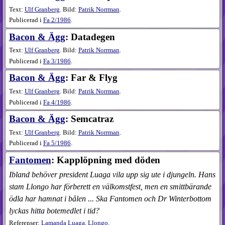
Text:
Ulf Granberg
. Bild:
Patrik Norrman
.
Publicerad i
Fa
2​/1986
.
Bacon & Ägg
: Datadegen
Text:
Ulf Granberg
. Bild:
Patrik Norrman
.
Publicerad i
Fa
3​/1986
.
Bacon & Ägg
: Far & Flyg
Text:
Ulf Granberg
. Bild:
Patrik Norrman
.
Publicerad i
Fa
4​/1986
.
Bacon & Ägg
: Semcatraz
Text:
Ulf Granberg
. Bild:
Patrik Norrman
.
Publicerad i
Fa
5​/1986
.
Fantomen
: Kapplöpning med döden
Ibland behöver president Luaga vila upp sig ute i djungeln. Hans
stam Llongo har förberett en välkomstfest, men en smittbärande
ödla har hamnat i bålen ... Ska Fantomen och Dr Winterbottom
lyckas hitta botemedlet i tid?
Referenser:
Lamanda Luaga
,
Llongo
.