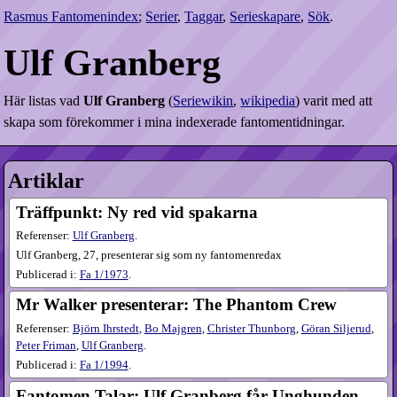
Rasmus Fantomenindex
;
Serier
,
Taggar
,
Serieskapare
,
Sök
.
Ulf Granberg
Här listas vad
Ulf Granberg
(
Seriewikin
,
wikipedia
) varit med att
skapa som förekommer i mina indexerade fantomentidningar.
Artiklar
Träffpunkt: Ny red vid spakarna
Referenser:
Ulf Granberg
.
Ulf Granberg, 27, presenterar sig som ny fantomenredax
Publicerad i:
Fa
1​/1973
.
Mr Walker presenterar: The Phantom Crew
Referenser:
Björn Ihrstedt
,
Bo Majgren
,
Christer Thunborg
,
Göran Siljerud
,
Peter Friman
,
Ulf Granberg
.
Publicerad i:
Fa
1​/1994
.
Fantomen Talar: Ulf Granberg får Unghunden