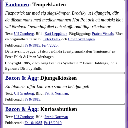
Fantomen
: Tempelskatten
Fitzpatrick tar med sig slagskämpen Brodsky ut i djungeln, där
de tillsammans med medicinmannen Hot Pot och ett magiskt klot
vill förslava Owambafolket och skaffa omätliga rikedomar …
Text:
Ulf Granberg
. Bild:
Kari Leppänen
. Färgläggning:
Praico Visuals
. Efter
en originalberättelse av:
Peter Falck
och
Urban Wrethagen
.
Publicerad i
Fa
9​/1985
,
Fa
4​/2025
.
Detta avsnitt bygger på den berömda äventyrsmusikalen "Fantomen" av
Peter Falck & Urban Wrethagen.
Copyright 1985, 2025 King Features Syndicate™ Hearst Holdings, Inc. /
Egmont / Distr by Bulls
Bacon & Ägg
: Djungelkiosken
En blomsteraffär kan vara som en hel djungel!
Text:
Ulf Granberg
. Bild:
Patrik Norrman
.
Publicerad i
Fa
9​/1985
.
Bacon & Ägg
: Kuriosabutiken
Text:
Ulf Granberg
. Bild:
Patrik Norrman
.
Publicerad i
Fa
10​/1985
,
Fa
16​/2010
.