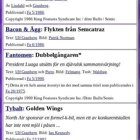
Av
Lindahl
och
Granberg
.
Publicerad i
Fa
5​/1986
.
Copyright 1986 King Features Syndicate Inc / distr Bulls / Semic
Bacon & Ägg
: Flykten från Semcatraz
Text:
Ulf Granberg
. Bild:
Patrik Norrman
.
Publicerad i
Fa
6​/1986
.
Fantomen
: Dubbelgångaren*
President Luaga utsätts för en djävulsk sammansvärjning!
Text:
Ulf Granberg
och
Piero
. Bild:
Felmang
. Tush:
Waldrag
.
Publicerad i
Fa
5​/1990
.
*) Detta är ett helt annat äventyr än det med samma tittel som publicerades i
Fa 26/1975
.
Copyright 1990 King Features Syndicate Inc./Distr. Bulls/Semic
Tybalt
: Golden Wings
North Air sponsrar en formel-k-bil, men ett av konkurentstallen
har inte rent mjöl i påsen ...
Text:
Ulf Granberg
. Bild:
Ian Kennedy
.
Publicerad i
Fa
22​/1993
.