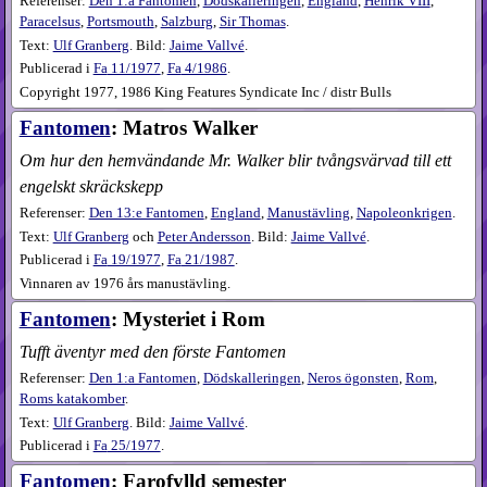
Referenser:
Den 1:a Fantomen
,
Dödskalleringen
,
England
,
Henrik VIII
,
Paracelsus
,
Portsmouth
,
Salzburg
,
Sir Thomas
.
Text:
Ulf Granberg
. Bild:
Jaime Vallvé
.
Publicerad i
Fa
11​/1977
,
Fa
4​/1986
.
Copyright 1977, 1986 King Features Syndicate Inc / distr Bulls
Fantomen
: Matros Walker
Om hur den hemvändande Mr. Walker blir tvångsvärvad till ett
engelskt skräckskepp
Referenser:
Den 13:e Fantomen
,
England
,
Manustävling
,
Napoleonkrigen
.
Text:
Ulf Granberg
och
Peter Andersson
. Bild:
Jaime Vallvé
.
Publicerad i
Fa
19​/1977
,
Fa
21​/1987
.
Vinnaren av 1976 års manustävling.
Fantomen
: Mysteriet i Rom
Tufft äventyr med den förste Fantomen
Referenser:
Den 1:a Fantomen
,
Dödskalleringen
,
Neros ögonsten
,
Rom
,
Roms katakomber
.
Text:
Ulf Granberg
. Bild:
Jaime Vallvé
.
Publicerad i
Fa
25​/1977
.
Fantomen
: Farofylld semester