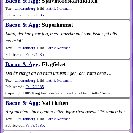
Bacon & Ägg
: Självmordskandidaten
Text:
Ulf Granberg
. Bild:
Patrik Norrman
.
Publicerad i
Fa
15​/1985
.
Bacon & Ägg
: Superlimmet
Lugn, det här fixar jag, med superlimmet som fäster på alla
material!
Text:
Ulf Granberg
. Bild:
Patrik Norrman
.
Publicerad i
Fa
16​/1985
.
Bacon & Ägg
: Flygfisket
Det är viktigt att ha rätta utrustningen, och rätta betet …
Text:
Ulf Granberg
. Bild:
Patrik Norrman
.
Publicerad i
Fa
17​/1985
.
Copyright 1985 King Features Syndicate Inc. / Distr. Bulls / Semic.
Bacon & Ägg
: Val i luften
Argumenten viner genom luften inför rixdagsvalet 15 september.
Text:
Ulf Granberg
. Bild:
Patrik Norrman
.
Publicerad i
Fa
18​/1985
.