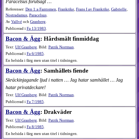
Paracelsus förutsagt …
Referenser:
Den 1:a Fantomen
,
Frankrike
,
Frans I av Frankrike
,
Gabrielle
,
Nostradamus
,
Paracelsus
.
Av
Vallvé
och
Granberg
.
Publicerad i
Fa
13​/1983
.
Bacon & Ägg
: Hårdsmält finmiddag
Text:
Ulf Granberg
. Bild:
Patrik Norrman
.
Publicerad i
Fa
6​/1985
.
En helsida i färg men utan titel i tidningen.
Bacon & Ägg
: Samhällets fiende
Skräckinjagande ljud i natten … Jag hatar samhället … Jag
hatar privatdeckare!
Text:
Ulf Granberg
. Bild:
Patrik Norrman
.
Publicerad i
Fa
7​/1985
.
Bacon & Ägg
: Drakväder
Text:
Ulf Granberg
. Bild:
Patrik Norrman
.
Publicerad i
Fa
8​/1985
.
En helsida i färg men utan titel i tidningen.