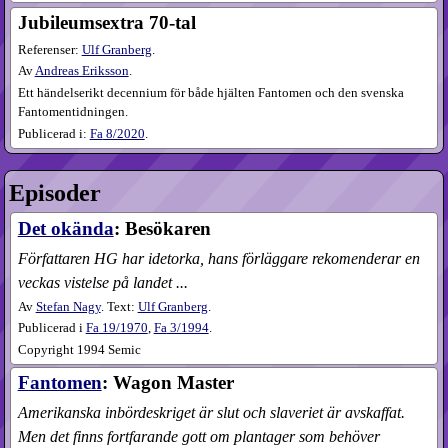
Jubileum­sextra 70-tal
Referenser:
Ulf Granberg
.
Av
Andreas Eriksson
.
Ett händelserikt decennium för både hjälten Fantomen och den svenska
Fantomen­tidningen.
Publicerad i:
Fa
8​/2020
.
Episoder
Det okända
: Besökaren
Författaren HG har idetorka, hans förläggare rekomenderar en
veckas vistelse på landet ...
Av
Stefan Nagy
. Text:
Ulf Granberg
.
Publicerad i
Fa
19​/1970
,
Fa
3​/1994
.
Copyright 1994 Semic
Fantomen
: Wagon Master
Amerikanska inbördeskriget är slut och slaveriet är avskaffat.
Men det finns fortfarande gott om plantager som behöver