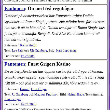
Copyright 2001 King Features Syndicate Inc./distr. Bulls/ Egmont
Fantomen
: Ön med två regnbågar
Ombord på domedagsarken har Fantomen träffat Dalida,
styvdotter till Rama Singh, piraten som mördat hans far och som
han svurit att ta hämnd på. Dalida avslöjar att Rama Singhs bas
finns på en ö utanför Bengali. Den 21:e Fantomen känner att
han närmar sig målet...
Referenser:
Rama Singh
.
Text:
Lee Falk
och
Ulf Granberg
. Bild:
Kari Leppänen
.
Publicerad i
Fa
2​/2005
.
Fantomen
: Furst Grigors Kasino
En av bergsfurstarna har öppnat casino för att dryga ut kassan.
Ganska snart uppstår egendomliga rykten att allt inte står riktigt
rätt till – och folk som tar anställning där, hörs sedan inte av...
Referenser:
Casino
,
Furst Grigor
.
Text:
U. Granberg
och
Magnus Knutsson
. Bild:
Heiner Bade
. Textsättning:
Reprostugan
.
Publicerad i
Fa
24​/2005
.
Copyright 2005 King Features Syndicate Inc./distr Bulls/Egmont