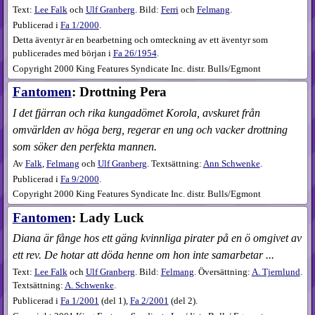
Text:
Lee Falk
och
Ulf Granberg
. Bild:
Ferri
och
Felmang
.
Publicerad i
Fa
1​/2000
.
Detta äventyr är en bearbetning och omteckning av ett äventyr som
publicerades med början i
Fa 26/1954
.
Copyright 2000 King Features Syndicate Inc. distr. Bulls/Egmont
Fantomen
: Drottning Pera
I det fjärran och rika kungadömet Korola, avskuret från
omvärlden av höga berg, regerar en ung och vacker drottning
som söker den perfekta mannen.
Av
Falk
,
Felmang
och
Ulf Granberg
. Textsättning:
Ann Schwenke
.
Publicerad i
Fa
9​/2000
.
Copyright 2000 King Features Syndicate Inc. distr. Bulls/Egmont
Fantomen
: Lady Luck
Diana är fånge hos ett gäng kvinnliga pirater på en ö omgivet av
ett rev. De hotar att döda henne om hon inte samarbetar ...
Text:
Lee Falk
och
Ulf Granberg
. Bild:
Felmang
. Översättning:
A. Tjernlund
.
Textsättning:
A. Schwenke
.
Publicerad i
Fa
1​/2001
(
del 1
),
Fa
2​/2001
(
del 2
).