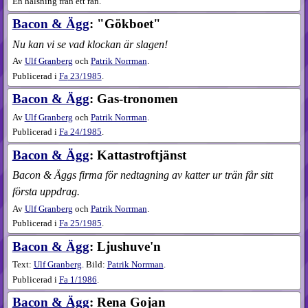
En hälsning från ett rån.
Bacon & Ägg
: "Gökboet"
Nu kan vi se vad klockan är slagen!
Av
Ulf Granberg
och
Patrik Norrman
.
Publicerad i
Fa
23​/1985
.
Bacon & Ägg
: Gas-tronomen
Av
Ulf Granberg
och
Patrik Norrman
.
Publicerad i
Fa
24​/1985
.
Bacon & Ägg
: Kattastroftjänst
Bacon & Äggs firma för nedtagning av katter ur trän får sitt
första uppdrag.
Av
Ulf Granberg
och
Patrik Norrman
.
Publicerad i
Fa
25​/1985
.
Bacon & Ägg
: Ljushuve'n
Text:
Ulf Granberg
. Bild:
Patrik Norrman
.
Publicerad i
Fa
1​/1986
.
Bacon & Ägg
: Rena Gojan