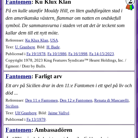
Fantomen
: Ku Klux Klan
På en kulle utanför Mouldy Hill, en liten gudsförgäten stad i
den amerikanska västern, flammar om natten en ondskefull
symbol. De sammansvurna i staden vet att det är teckent som
kallar dem till ett nytt möte.
Referenser:
Ku Klux Klan
,
USA
.
Text:
U. Granberg
. Bild:
H. Bade
.
Publicerad i
Fa
19​/1978
,
Fa
10​/1986
,
Fa
16​/1998
,
Fa
14-15​/2023
.
Copyright 1978, 2023 King Features Syndicate™ Hearst Holdings, Inc. /
Egmont / Distr by Bulls.
Fantomen
: Farligt arv
Ett arv på Sicilien drar in den 11:e Fantomen i ett spel på liv och
död ...
Referenser:
Den 11:e Fantomen
,
Den 12:e Fantomen
,
Renata di Mascarelli
,
Sicilien
.
Text:
Ulf Granberg
. Bild:
Jaime Vallvé
.
Publicerad i
Fa
13​/1979
.
Fantomen
: Ambassadören