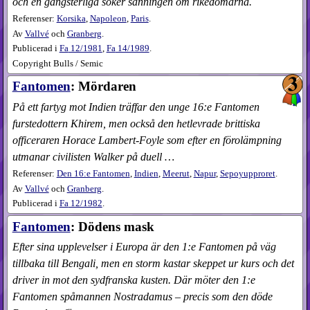
och en gangsterliga söker sanningen om rikedomarna.
Referenser:
Korsika
,
Napoleon
,
Paris
.
Av
Vallvé
och
Granberg
.
Publicerad i
Fa
12​/1981
,
Fa
14​/1989
.
Copyright Bulls / Semic
Fantomen
: Mördaren
På ett fartyg mot Indien träffar den unge 16:e Fantomen
furstedottern Khirem, men också den hetlevrade brittiska
officeraren Horace Lambert-Foyle som efter en förolämpning
utmanar civilisten Walker på duell …
Referenser:
Den 16:e Fantomen
,
Indien
,
Meerut
,
Napur
,
Sepoyupproret
.
Av
Vallvé
och
Granberg
.
Publicerad i
Fa
12​/1982
.
Fantomen
: Dödens mask
Efter sina upplevelser i Europa är den 1:e Fantomen på väg
tillbaka till Bengali, men en storm kastar skeppet ur kurs och det
driver in mot den sydfranska kusten. Där möter den 1:e
Fantomen spåmannen Nostradamus – precis som den döde