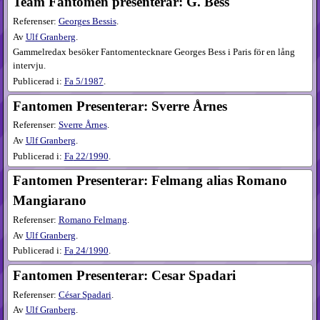
Team Fantomen presenterar: G. Bess
Referenser:
Georges Bessis
.
Av
Ulf Granberg
.
Gammelredax besöker Fantomentecknare Georges Bess i Paris för en lång
intervju.
Publicerad i:
Fa
5​/1987
.
Fantomen Presenterar: Sverre Årnes
Referenser:
Sverre Årnes
.
Av
Ulf Granberg
.
Publicerad i:
Fa
22​/1990
.
Fantomen Presenterar: Felmang alias Romano
Mangiarano
Referenser:
Romano Felmang
.
Av
Ulf Granberg
.
Publicerad i:
Fa
24​/1990
.
Fantomen Presenterar: Cesar Spadari
Referenser:
César Spadari
.
Av
Ulf Granberg
.