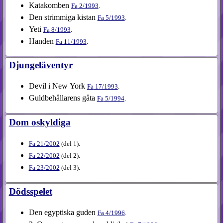
Katakomben
Fa
2​/1993
.
Den strimmiga kistan
Fa
5​/1993
.
Yeti
Fa
8​/1993
.
Handen
Fa
11​/1993
.
Djungeläventyr
Devil i New York
Fa
17​/1993
.
Guldbehållarens gåta
Fa
5​/1994
.
Dom oskyldiga
Fa
21​/2002
(
del 1
).
Fa
22​/2002
(
del 2
).
Fa
23​/2002
(
del 3
).
Dödsspelet
Den egyptiska guden
Fa
4​/1996
.