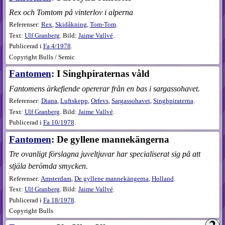
Rex och Tomtom på vinterlov i alperna
Referenser:
Rex
,
Skidåkning
,
Tom-Tom
.
Text:
Ulf Granberg
. Bild:
Jaime Vallvé
.
Publicerad i
Fa
4​/1978
.
Copyright Bulls / Semic
Fantomen
: I Singhpiraternas våld
Fantomens ärkefiende opererar från en bas i sargassohavet.
Referenser:
Diana
,
Luftskepp
,
Orfevs
,
Sargassohavet
,
Singhpiraterna
.
Text:
Ulf Granberg
. Bild:
Jaime Vallvé
.
Publicerad i
Fa
10​/1978
.
Fantomen
: De gyllene mannekängerna
Tre ovanligt förslagna juveltjuvar har specialiserat sig på att
stjäla berömda smycken.
Referenser:
Amsterdam
,
De gyllene mannekängerna
,
Holland
.
Text:
Ulf Granberg
. Bild:
Jaime Vallvé
.
Publicerad i
Fa
18​/1978
.
Copyright Bulls