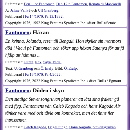
Referenser:
Den 11:e Fantomen
,
Den 12:e Fantomen
,
Renata di Mascarelli
.
Av
Jaime Vallvé
och
Ulf Granberg
.
Publicerad i
Fa
14​/1976
,
Fa
13​/1992
.
Copyright 1976, 1992 King Features Syndicate Inc. /distr. Bulls/Semic
Fantomen
: Häxan
En kvinna, Jolanda, reser till Bengali. Hon skyller sin mormors
död i Vacul på Fantomen och söker upp häxan Satanya för att få
hjälp att hämnas ...
Referenser:
Guran
,
Rex
,
Saya
,
Vacul
.
Text:
U. Granberg
och
Ö. Eralp
. Bild:
Ö. Eralp
.
Publicerad i
Fa
19​/1976
,
Fa
4​/2022
.
Copyright 1976, 2022 King Features Syndicate Inc. / distr. Bulls / Egmont.
Fantomen
: Döden i skyn
Den statliga Stevensongruvan planerar att låta sina frakter gå
med flyg. Fantomens vän Caleb Kagoda och hans Kagoda Air
tänker vara med och tävla om kontraktet, men det finns fler
intressenter.
Referenser:
Caleb Kagoda
,
Dogai Singh
,
Oona Kagoda
,
Stevensgruvan
.