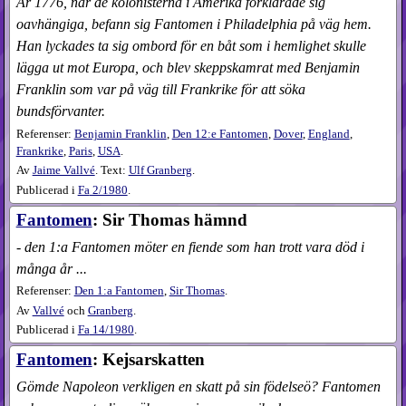
År 1776, när de kolonisterna i Amerika förklarade sig
oavhängiga, befann sig Fantomen i Philadelphia på väg hem.
Han lyckades ta sig ombord för en båt som i hemlighet skulle
lägga ut mot Europa, och blev skeppskamrat med Benjamin
Franklin som var på väg till Frankrike för att söka
bundsförvanter.
Referenser:
Benjamin Franklin
,
Den 12:e Fantomen
,
Dover
,
England
,
Frankrike
,
Paris
,
USA
.
Av
Jaime Vallvé
. Text:
Ulf Granberg
.
Publicerad i
Fa
2​/1980
.
Fantomen
: Sir Thomas hämnd
- den 1:a Fantomen möter en fiende som han trott vara död i
många år ...
Referenser:
Den 1:a Fantomen
,
Sir Thomas
.
Av
Vallvé
och
Granberg
.
Publicerad i
Fa
14​/1980
.
Fantomen
: Kejsarskatten
Gömde Napoleon verkligen en skatt på sin födelseö? Fantomen