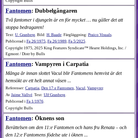
Copyright Bulls
Fantomen
: Dubbelgångaren
Två fantomer i djungeln är en för mycket … nu gäller det att
stoppa bedragaren!
Text:
U. Granberg
. Bild:
H. Baade
. Färgläggning:
Praico Visuals
.
Publicerad i
Fa
26​/1975
,
Fa
26​/1989
,
Fa
5​/2025
.
Copyright 1975, 2025 King Features Syndicate™ Hearst Holdings, Inc. /
Egmont / Distr by Bulls
Fantomen
: Vampyren i Carpatia
Många år innan slottet Vacul blir Fantomens hemvist är det
hemsökt av ett helt annat väsen ...
Referenser:
Carpatia
,
Den 17:e Fantomen
,
Vacul
,
Vampyrer
.
Av
Jaime Vallvé
. Text:
Ulf Granberg
.
Publicerad i
Fa
1​/1976
.
Copyright Bulls
Fantomen
: Öknens son
Berättelsen om den 11:e Fantomen och hans fru Renata – och
den 12:e Fantomens födelse ute i öknen ...