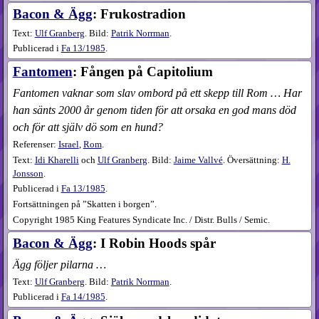
Bacon & Ägg
: Frukostradion
Text:
Ulf Granberg
. Bild:
Patrik Norrman
.
Publicerad i
Fa
13​/1985
.
Fantomen
: Fången på Capitolium
Fantomen vaknar som slav ombord på ett skepp till Rom … Har
han sänts 2000 år genom tiden för att orsaka en god mans död
och för att själv dö som en hund?
Referenser:
Israel
,
Rom
.
Text:
Idi Kharelli
och
Ulf Granberg
. Bild:
Jaime Vallvé
. Översättning:
H.
Jonsson
.
Publicerad i
Fa
13​/1985
.
Fortsättningen på ”Skatten i borgen”.
Copyright 1985 King Features Syndicate Inc. / Distr. Bulls / Semic.
Bacon & Ägg
: I Robin Hoods spår
Ägg följer pilarna …
Text:
Ulf Granberg
. Bild:
Patrik Norrman
.
Publicerad i
Fa
14​/1985
.