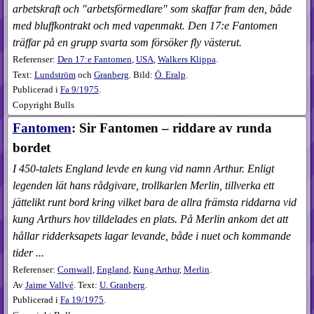
arbetskraft och "arbetsförmedlare" som skaffar fram den, både
med bluffkontrakt och med vapenmakt. Den 17:e Fantomen
träffar på en grupp svarta som försöker fly västerut.
Referenser:
Den 17:e Fantomen
,
USA
,
Walkers Klippa
.
Text:
Lundström
och
Granberg
. Bild:
Ö. Eralp
.
Publicerad i
Fa
9​/1975
.
Copyright Bulls
Fantomen
: Sir Fantomen – riddare av runda
bordet
I 450-talets England levde en kung vid namn Arthur. Enligt
legenden lät hans rådgivare, trollkarlen Merlin, tillverka ett
jättelikt runt bord kring vilket bara de allra främsta riddarna vid
kung Arthurs hov tilldelades en plats. På Merlin ankom det att
hållar ridderksapets lagar levande, både i nuet och kommande
tider ...
Referenser:
Cornwall
,
England
,
Kung Arthur
,
Merlin
.
Av
Jaime Vallvé
. Text:
U. Granberg
.
Publicerad i
Fa
19​/1975
.