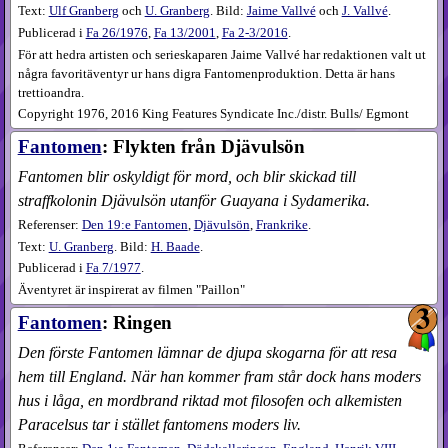
Text:
Ulf Granberg
och
U. Granberg
. Bild:
Jaime Vallvé
och
J. Vallvé
.
Publicerad i
Fa
26​/1976
,
Fa
13​/2001
,
Fa
2-3​/2016
.
För att hedra artisten och serieskaparen Jaime Vallvé har redaktionen valt ut
några favoritäventyr ur hans digra Fantomenproduktion. Detta är hans
trettioandra.
Copyright 1976, 2016 King Features Syndicate Inc./distr. Bulls/ Egmont
Fantomen
: Flykten från Djävulsön
Fantomen blir oskyldigt för mord, och blir skickad till
straffkolonin Djävulsön utanför Guayana i Sydamerika.
Referenser:
Den 19:e Fantomen
,
Djävulsön
,
Frankrike
.
Text:
U. Granberg
. Bild:
H. Baade
.
Publicerad i
Fa
7​/1977
.
Äventyret är inspirerat av filmen "Paillon"
Fantomen
: Ringen
Den förste Fantomen lämnar de djupa skogarna för att resa
hem till England. När han kommer fram står dock hans moders
hus i låga, en mordbrand riktad mot filosofen och alkemisten
Paracelsus tar i stället fantomens moders liv.