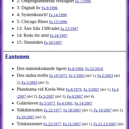
2: Omprogrammerad verklighet
Fa
7​/1996
.
3: Digitalt liv
Fa
9​/1996
.
4: Systemkrasch!
Fa
14​/1996
.
5: Chicago Blues
Fa
15​/1996
.
13: Åter från 1500-talet
Fa
23​/1997
.
14: Redo för strid
Fa
24​/1997
.
15: Slutstriden
Fa
26​/1997
.
Fantomen
Den människoätande tigern
Fa
6​/1966
,
Fa
22​/2010
.
Den stulna trofén
Fa
19​/1972
,
Fa
1​/2003
(
del 1
),
Fa
2​/2003
(
del
2
),
Fa
3​/2003
(
del 3
).
Plundrarna vid Keela-Wee
Fa
8​/1976
,
Fa
3​/2007
(
del 1
),
Fa
4​
/2007
(
del 2
),
Fa
5​/2007
(
del 3
),
Fa
6​/2007
(
del 4
).
Galärslaven
Fa
5​/1977
,
Fa
4​/1991
,
Fa
14​/2007
.
Släktklenoden
Fa
22​/1977
,
Fa
18​/2007
(
del 1
),
Fa
19​/2007
(
del 2
),
Fa
20​/2007
(
del 3
).
Träskmonstret
Fa
22​/1977
,
Fa
21​/2007
(
del 1
),
Fa
22-23​/2007
(
del