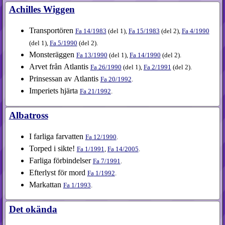
Achilles Wiggen
Transportören
Fa
14​/1983
(
del 1
),
Fa
15​/1983
(
del 2
),
Fa
4​/1990
(
del 1
),
Fa
5​/1990
(
del 2
).
Monsteräggen
Fa
13​/1990
(
del 1
),
Fa
14​/1990
(
del 2
).
Arvet från Atlantis
Fa
26​/1990
(
del 1
),
Fa
2​/1991
(
del 2
).
Prinsessan av Atlantis
Fa
20​/1992
.
Imperiets hjärta
Fa
21​/1992
.
Albatross
I farliga farvatten
Fa
12​/1990
.
Torped i sikte!
Fa
1​/1991
,
Fa
14​/2005
.
Farliga förbindelser
Fa
7​/1991
.
Efterlyst för mord
Fa
1​/1992
.
Markattan
Fa
1​/1993
.
Det okända