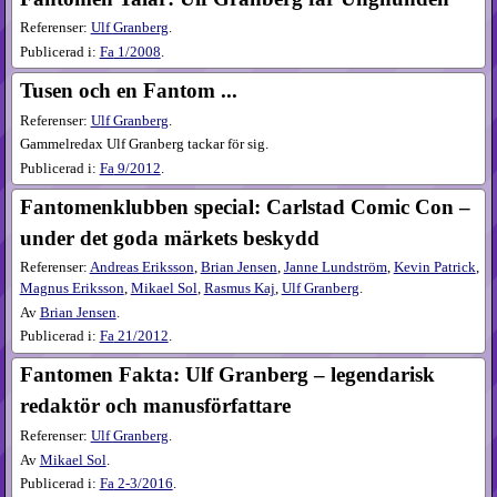
Referenser:
Ulf Granberg
.
Publicerad i:
Fa
1​/2008
.
Tusen och en Fantom ...
Referenser:
Ulf Granberg
.
Gammelredax Ulf Granberg tackar för sig.
Publicerad i:
Fa
9​/2012
.
Fantomenklubben special: Carlstad Comic Con –
under det goda märkets beskydd
Referenser:
Andreas Eriksson
,
Brian Jensen
,
Janne Lundström
,
Kevin Patrick
,
Magnus Eriksson
,
Mikael Sol
,
Rasmus Kaj
,
Ulf Granberg
.
Av
Brian Jensen
.
Publicerad i:
Fa
21​/2012
.
Fantomen Fakta: Ulf Granberg – legendarisk
redaktör och manusförfattare
Referenser:
Ulf Granberg
.
Av
Mikael Sol
.
Publicerad i:
Fa
2-3​/2016
.