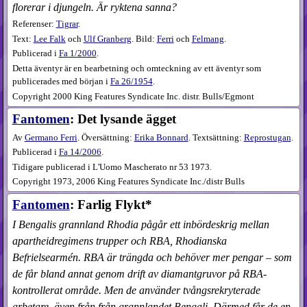
florerar i djungeln. Är ryktena sanna?
Referenser:
Tigrar
.
Text:
Lee Falk
och
Ulf Granberg
. Bild:
Ferri
och
Felmang
.
Publicerad i
Fa
1​/2000
.
Detta äventyr är en bearbetning och omteckning av ett äventyr som
publicerades med början i
Fa 26/1954
.
Copyright 2000 King Features Syndicate Inc. distr. Bulls/Egmont
Fantomen
: Det lysande ägget
Av
Germano Ferri
. Översättning:
Erika Bonnard
. Textsättning:
Reprostugan
.
Publicerad i
Fa
14​/2006
.
Tidigare publicerad i L'Uomo Mascherato nr 53 1973.
Copyright 1973, 2006 King Features Syndicate Inc./distr Bulls
Fantomen
: Farlig Flykt*
I Bengalis grannland Rhodia pågår ett inbördeskrig mellan
apartheidregimens trupper och RBA, Rhodianska
Befrielsearmén. RBA är trängda och behöver mer pengar – som
de får bland annat genom drift av diamantgruvor på RBA-
kontrollerat område. Men de använder tvångsrekryterade
arbetare, även från från grannlandet Bengali. Därmed får de en