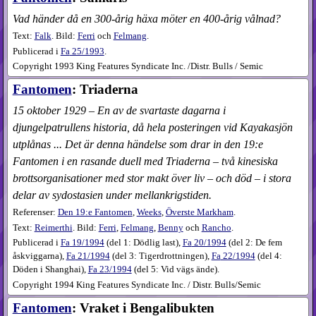
Vad händer då en 300-årig häxa möter en 400-årig vålnad?
Text:
Falk
. Bild:
Ferri
och
Felmang
.
Publicerad i
Fa
25​/1993
.
Copyright 1993 King Features Syndicate Inc. /Distr. Bulls / Semic
Fantomen
: Triaderna
15 oktober 1929 – En av de svartaste dagarna i
djungelpatrullens historia, då hela posteringen vid Kayakasjön
utplånas ... Det är denna händelse som drar in den 19:e
Fantomen i en rasande duell med Triaderna – två kinesiska
brottsorganisationer med stor makt över liv – och död – i stora
delar av sydostasien under mellankrigstiden.
Referenser:
Den 19:e Fantomen
,
Weeks
,
Överste Markham
.
Text:
Reimerthi
. Bild:
Ferri
,
Felmang
,
Benny
och
Rancho
.
Publicerad i
Fa
19​/1994
(
del 1: Dödlig last
),
Fa
20​/1994
(
del 2: De fem
åskviggarna
),
Fa
21​/1994
(
del 3: Tigerdrottningen
),
Fa
22​/1994
(
del 4:
Döden i Shanghai
),
Fa
23​/1994
(
del 5: Vid vägs ände
).
Copyright 1994 King Features Syndicate Inc. / Distr. Bulls/Semic
Fantomen
: Vraket i Bengalibukten