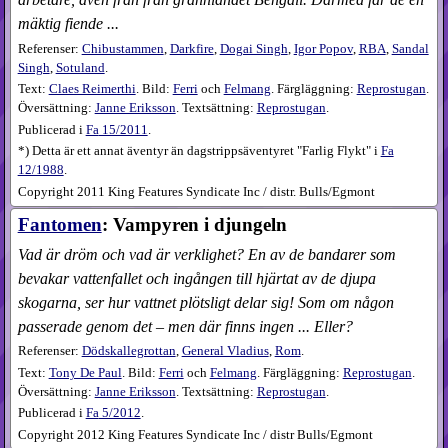
mäktig fiende ...
Referenser:
Chibustammen
,
Darkfire
,
Dogai Singh
,
Igor Popov
,
RBA
,
Sandal
Singh
,
Sotuland
.
Text:
Claes Reimerthi
. Bild:
Ferri
och
Felmang
. Färgläggning:
Reprostugan
.
Översättning:
Janne Eriksson
. Textsättning:
Reprostugan
.
Publicerad i
Fa
15​/2011
.
*) Detta är ett annat äventyr än dagstrippsäventyret "Farlig Flykt" i
Fa
12/1988
.
Copyright 2011 King Features Syndicate Inc / distr. Bulls/Egmont
Fantomen
: Vampyren i djungeln
Vad är dröm och vad är verklighet? En av de bandarer som
bevakar vattenfallet och ingången till hjärtat av de djupa
skogarna, ser hur vattnet plötsligt delar sig! Som om någon
passerade genom det – men där finns ingen ... Eller?
Referenser:
Dödskallegrottan
,
General Vladius
,
Rom
.
Text:
Tony De Paul
. Bild:
Ferri
och
Felmang
. Färgläggning:
Reprostugan
.
Översättning:
Janne Eriksson
. Textsättning:
Reprostugan
.
Publicerad i
Fa
5​/2012
.
Copyright 2012 King Features Syndicate Inc / distr Bulls/Egmont