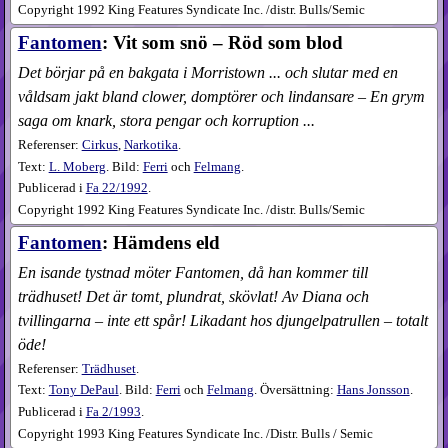
Copyright 1992 King Features Syndicate Inc. /distr. Bulls/Semic
Fantomen
: Vit som snö – Röd som blod
Det börjar på en bakgata i Morristown ... och slutar med en
våldsam jakt bland clower, domptörer och lindansare – En grym
saga om knark, stora pengar och korruption ...
Referenser:
Cirkus
,
Narkotika
.
Text:
L. Moberg
. Bild:
Ferri
och
Felmang
.
Publicerad i
Fa
22​/1992
.
Copyright 1992 King Features Syndicate Inc. /distr. Bulls/Semic
Fantomen
: Hämdens eld
En isande tystnad möter Fantomen, då han kommer till
trädhuset! Det är tomt, plundrat, skövlat! Av Diana och
tvillingarna – inte ett spår! Likadant hos djungelpatrullen – totalt
öde!
Referenser:
Trädhuset
.
Text:
Tony DePaul
. Bild:
Ferri
och
Felmang
. Översättning:
Hans Jonsson
.
Publicerad i
Fa
2​/1993
.
Copyright 1993 King Features Syndicate Inc. /Distr. Bulls / Semic