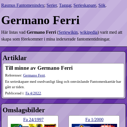
Rasmus Fantomenindex
;
Serier
,
Taggar
,
Serieskapare
,
Sök
.
Germano Ferri
Här listas vad
Germano Ferri
(
Seriewikin
,
wikipedia
) varit med att
skapa som förekommer i mina indexerade fantomentidningar.
Artiklar
Till minne av Germano Ferri
Referenser:
Germano Ferri
.
En serieskapare med osedvanligt lång och omväxlande Fantomen­karriär har
gått ur tiden.
Publicerad i:
Fa
4​/2022
.
Omslagsbilder
Fa
24​/1997
Fa
1​/2000