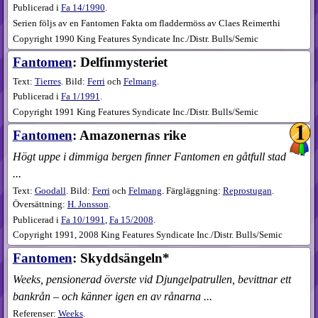
Publicerad i
Fa
14​/1990
.
Serien följs av en Fantomen Fakta om fladdermöss av Claes Reimerthi
Copyright 1990 King Features Syndicate Inc./Distr. Bulls/Semic
Fantomen
: Delfinmysteriet
Text:
Tierres
. Bild:
Ferri
och
Felmang
.
Publicerad i
Fa
1​/1991
.
Copyright 1991 King Features Syndicate Inc./Distr. Bulls/Semic
Fantomen
: Amazonernas rike
Högt uppe i dimmiga bergen finner Fantomen en gåtfull stad
...
Text:
Goodall
. Bild:
Ferri
och
Felmang
. Färgläggning:
Reprostugan
.
Översättning:
H. Jonsson
.
Publicerad i
Fa
10​/1991
,
Fa
15​/2008
.
Copyright 1991, 2008 King Features Syndicate Inc./Distr. Bulls/Semic
Fantomen
: Skyddsängeln*
Weeks, pensionerad överste vid Djungelpatrullen, bevittnar ett
bankrån – och känner igen en av rånarna ...
Referenser:
Weeks
.