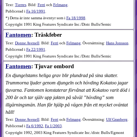
Text:
Tierres
. Bild:
Ferri
och
Felmang
.
Publicerad i
Fa
16​/1991
.
*) Detta är inte samma äventyr som i
Fa 18/1998
.
Copyright 1991 King Features Syndicate Inc./Distr. Bulls/Semic
Fantomen
: Träskfeber
Text:
Donne Avenell
. Bild:
Ferri
och
Felmang
. Översättning:
Hans Jonsson
.
Publicerad i
Fa
22​/1991
.
Copyright 1991 King Features Syndicate Inc./Distr. Bulls/Semic
Fantomen
: Tjuvar ombord
En djungelstams heliga grav blir plundrad på sina skatter.
Trummorna ljuder genom djungeln och hövding Kokatoo jagar
tjuvarna. Fantomen konstaterar förvånat att Kokatoo varit död i
200 år och tar själv upp jakten på såväl ”hövding” som
illgärningsmän. Han får hjälp på vägen från ett mycket oväntat
håll!
Text:
Donne Avenell
. Bild:
Ferri
och
Felmang
. Översättning:
Ulf Granberg
.
Publicerad i
Fa
6​/1992
,
Fa
1​/2003
.
Copyright 1992, 2003 King Features Syndicate Inc./distr. Bulls/Egmont