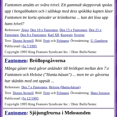
Fantomen ansätts av svåra tvivel. Ett gammalt skeppsvrak spolas
upp i bengalibukten och i sällskap med dess spöklika kapten läser
Fantomen tre korta episoder ur krönikorna ... kan det lösa upp
hans tvivel?
Referenser:
Alger
,
Den 10:e Fantomen
,
Den 15:e Fantomen
,
Den 21:e
Fantomen
,
Den 8:e Fantomen
,
Karl XII
,
Kungsör
,
Sverige
.
Text:
Donne Avenell
. Bild:
Ferri
och
Felmang
. Översättning:
U. Granberg
.
Publicerad i
Fa
7​/1995
.
Copyright 1995 King Features Syndicate Inc. / Distr. Bulls/Semic
Fantomen
: Bröllopsgåvorna
Många gäster med gåvor anländer till bröllopet mellan den 7:e
Fantomen och Heloise ("Hanta-häxan") ... men tre av gåvorna
har skänkts med ont uppsåt ...
Referenser:
Den 7:e Fantomen
,
Heloise (Hanta-häxan)
.
Text:
Donne Avenell
. Bild:
Ferri
och
Felmang
. Översättning:
Hans Jonsson
.
Publicerad i
Fa
12​/1995
.
Copyright 1995 King Features Syndicate Inc. / Distr. Bulls/Semic
Fantomen
: Sjöjungfrurna i Melosunden