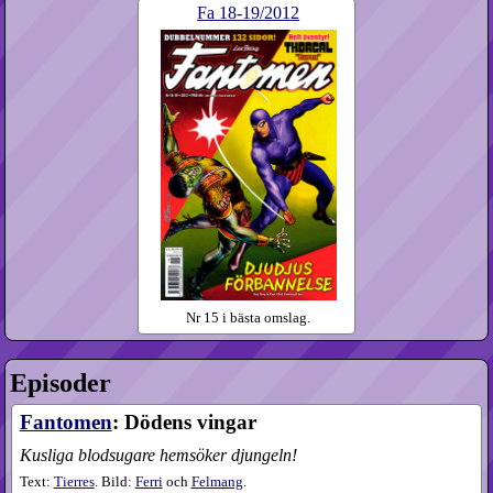
Fa
18-19​/2012
Nr 15 i bästa omslag.
Episoder
Fantomen
: Dödens vingar
Kusliga blodsugare hemsöker djungeln!
Text:
Tierres
. Bild:
Ferri
och
Felmang
.