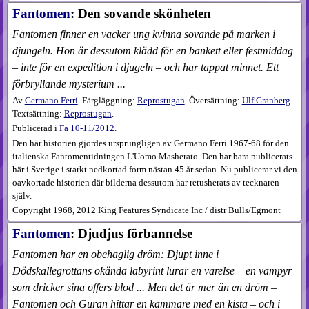
Fantomen
: Den sovande skönheten
Fantomen finner en vacker ung kvinna sovande på marken i
djungeln. Hon är dessutom klädd för en bankett eller festmiddag
– inte för en expedition i djugeln – och har tappat minnet. Ett
förbryllande mysterium ...
Av
Germano Ferri
. Färgläggning:
Reprostugan
. Översättning:
Ulf Granberg
.
Textsättning:
Reprostugan
.
Publicerad i
Fa
10-11​/2012
.
Den här historien gjordes ursprungligen av Germano Ferri 1967-68 för den
italienska Fantomentidningen L'Uomo Masherato. Den har bara publicerats
här i Sverige i starkt nedkortad form nästan 45 år sedan. Nu publicerar vi den
oavkortade historien där bilderna dessutom har retusherats av tecknaren
själv.
Copyright 1968, 2012 King Features Syndicate Inc / distr Bulls/Egmont
Fantomen
: Djudjus förbannelse
Fantomen har en obehaglig dröm: Djupt inne i
Dödskallegrottans okända labyrint lurar en varelse – en vampyr
som dricker sina offers blod ... Men det är mer än en dröm –
Fantomen och Guran hittar en kammare med en kista – och i