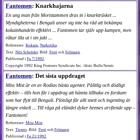
Fantomen
: Knarkhajarna
En ung man från Moristammen dras in i knarkträsket ...
Myndigheterna i Bengali anser sig inte ha råd att bekämpa
kokainhandeln effektivt ... Fantomen tar själv upp kampen, men
råkar illa ut i sin jakt ...
Referenser:
Kokain
,
Narkotika
.
Text:
Nils Schröder
. Bild:
Ferri
och
Felmang
.
Publicerad i
Fa
7​/1992
.
Copyright 1992 King Features Syndicate Inc. /distr. Bulls/Semic
Fantomen
: Det sista uppdraget
Miss Mist är en av Rodias bästa agenter. Pålitlig och dödligt
effektiv – tills hon får i uppdrag att hämta tillbaka en forskare
som har flytt till Bengali. Plötsligt får allt snett och ingenting är
längre enkelt ... Till råga på eländet dyker hennes arvfiende upp –
Fantomen!
Referenser:
Miss Mist
.
Text:
Tierres
. Bild:
Ferri
och
Felmang
.
Publicerad i
Fa
21​/1992
.