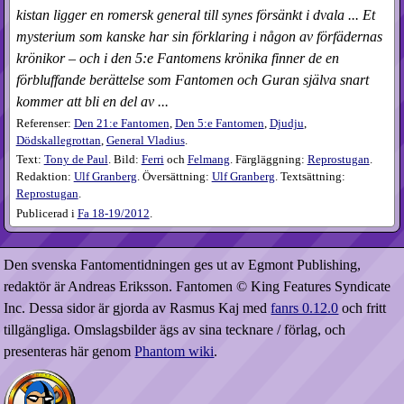
kistan ligger en romersk general till synes försänkt i dvala ... Et
mysterium som kanske har sin förklaring i någon av förfädernas
krönikor – och i den 5:e Fantomens krönika finner de en
förbluffande berättelse som Fantomen och Guran själva snart
kommer att bli en del av ...
Referenser:
Den 21:e Fantomen
,
Den 5:e Fantomen
,
Djudju
,
Dödskallegrottan
,
General Vladius
.
Text:
Tony de Paul
. Bild:
Ferri
och
Felmang
. Färgläggning:
Reprostugan
.
Redaktion:
Ulf Granberg
. Översättning:
Ulf Granberg
. Textsättning:
Reprostugan
.
Publicerad i
Fa
18-19​/2012
.
Den svenska Fantomentidningen ges ut av Egmont Publishing,
redaktör är Andreas Eriksson. Fantomen © King Features Syndicate
Inc. Dessa sidor är gjorda av Rasmus Kaj med
fanrs 0.12.0
och fritt
tillgängliga. Omslagsbilder ägs av sina tecknare / förlag, och
presenteras här genom
Phantom wiki
.