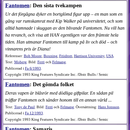
Fantomen
: Den sista tvekampen
Ur det förgågna dyker en bortglömd figur upp – en man som en
gång var rumskamrat med Kip Walker på universitetet, och som
alltid hamnade i skuggan av den blivande Fantomen. Nu vill han
ha revanch, och visa att HAN egentligen var den främste hela
tiden. Han utmanar Fantomen till kamp på liv och död – och
vinnarens pris är Diana!
Referenser:
Bob Moore
,
Boxning
,
Friidrott
,
Harrison University
,
USA
.
Text:
Moberg
. Bild:
Ferri
och
Felmang
.
Publicerad i
Fa
6​/1993
.
Copyright 1993 King Features Syndicate Inc. /Distr. Bulls / Semic
Fantomen
: Det gömda folket
Deras vapen är blåsrör med dödliga giftpilar. En sådan pil
träffar Fantomen och sänder honom till en annan värld ...
Text:
Tony de Paul
. Bild:
Ferri
och
Felmang
. Översättning:
Hans Jonsson
.
Publicerad i
Fa
12​/1993
.
Copyright 1993 King Features Syndicate Inc. /Distr. Bulls / Semic
Fantomen
: Samaris