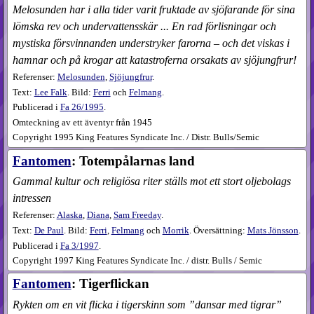
Melosunden har i alla tider varit fruktade av sjöfarande för sina
lömska rev och undervattensskär ... En rad förlisningar och
mystiska försvinnanden understryker farorna – och det viskas i
hamnar och på krogar att katastroferna orsakats av sjöjungfrur!
Referenser:
Melosunden
,
Sjöjungfrur
.
Text:
Lee Falk
. Bild:
Ferri
och
Felmang
.
Publicerad i
Fa
26​/1995
.
Omteckning av ett äventyr från 1945
Copyright 1995 King Features Syndicate Inc. / Distr. Bulls/Semic
Fantomen
: Totempålarnas land
Gammal kultur och religiösa riter ställs mot ett stort oljebolags
intressen
Referenser:
Alaska
,
Diana
,
Sam Freeday
.
Text:
De Paul
. Bild:
Ferri
,
Felmang
och
Morrik
. Översättning:
Mats Jönsson
.
Publicerad i
Fa
3​/1997
.
Copyright 1997 King Features Syndicate Inc. / distr. Bulls / Semic
Fantomen
: Tigerflickan
Rykten om en vit flicka i tigerskinn som ”dansar med tigrar”