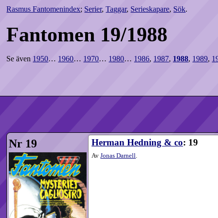
Rasmus Fantomenindex
;
Serier
,
Taggar
,
Serieskapare
,
Sök
.
Fantomen 19/1988
Se även
1950
…
1960
…
1970
…
1980
…
1986
,
1987
,
1988
,
1989
,
1
Nr 19
Herman Hedning & co
: 19
Av
Jonas Darnell
.