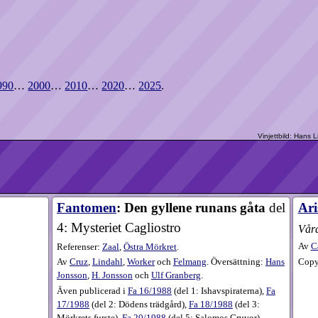
990
…
2000
…
2010
…
2020
…
2025
.
Fantomen
: Den gyllene runans gåta
del
Ari
4: Mysteriet Cagliostro
Våra
Av
C
Referenser:
Zaal
,
Östra Mörkret
.
Copyr
Av
Cruz
,
Lindahl
,
Worker
och
Felmang
. Översättning:
Hans
Jonsson
,
H. Jonsson
och
Ulf Granberg
.
Även publicerad i
Fa
16​/1988
(
del 1: Ishavspiraterna
),
Fa
17​/1988
(
del 2: Dödens trädgård
),
Fa
18​/1988
(
del 3:
Mörkrets furste
),
Fa
20​/1988
(
del 5: Salomos Gruvor
).