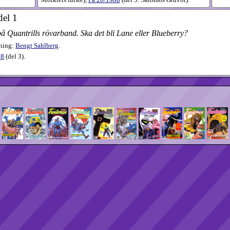
del 1
 Quantrills rövarband. Ska det bli Lane eller Blueberry?
tning:
Bengt Sahlberg
.
88
(
del 3
).