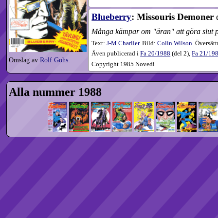
Blueberry
: Missouris Demoner
Många kämpar om "äran" att göra slut på
Text:
J-M Charlier
. Bild:
Colin Wilson
. Översät
Även publicerad i
Fa
20​/1988
(
del 2
),
Fa
21​/19
Omslag av
Rolf Gohs
.
Copyright 1985 Novedi
Alla nummer 1988