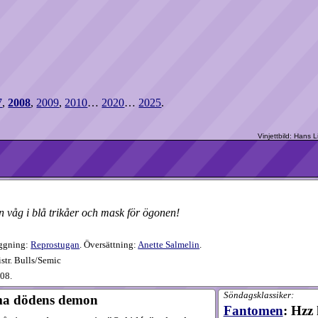
7
,
2008
,
2009
,
2010
…
2020
…
2025
.
 våg i blå trikåer och mask för ögonen!
äggning:
Reprostugan
. Översättning:
Anette Salmelin
.
str. Bulls/Semic
08.
Söndagsklassiker:
ma dödens demon
Fantomen
: Hzz