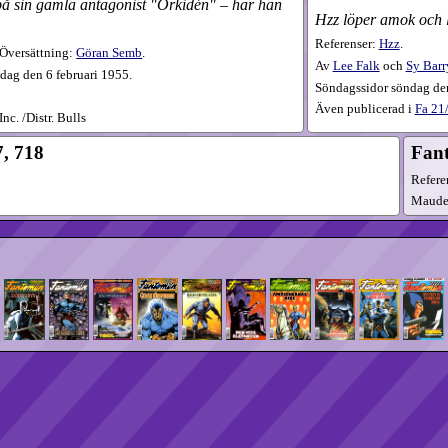
y på sin gamla antagonist "Orkidén" – har han
Hzz löper amok och 
Referenser:
Hzz
.
 Översättning:
Göran Semb
.
Av
Lee Falk
och
Sy Barr
dag den 6 februari 1955.
Söndagssidor söndag den
Även publicerad i
Fa
21​
c. /Distr. Bulls
, 718
Fant
Refere
Maude 