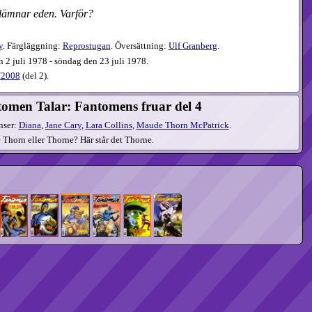
lämnar eden. Varför?
y
. Färgläggning:
Reprostugan
. Översättning:
Ulf Granberg
.
 2 juli 1978 - söndag den 23 juli 1978.
/2008
(
del 2
).
omen Talar: Fantomens fruar del 4
nser:
Diana
,
Jane Cary
,
Lara Collins
,
Maude Thorn McPatrick
.
Thorn eller Thorne? Här står det Thorne.