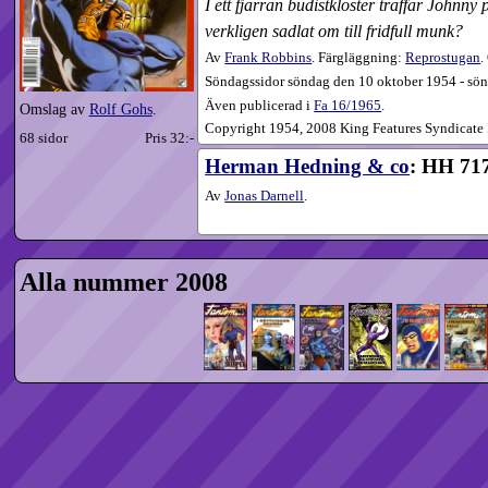
I ett fjärran budistkloster träffar Johnn
verkligen sadlat om till fridfull munk?
Av
Frank Robbins
. Färgläggning:
Reprostugan
.
Söndagssidor söndag den 10 oktober 1954 - sön
Även publicerad i
Fa
16​/1965
.
Omslag av
Rolf Gohs
.
Copyright 1954, 2008 King Features Syndicate In
68 sidor
Pris 32:-
Herman Hedning & co
: HH 717
Av
Jonas Darnell
.
Alla nummer 2008