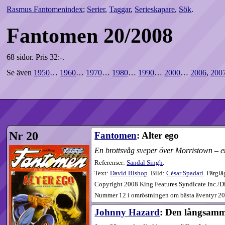
Rasmus Fantomenindex
;
Serier
,
Taggar
,
Serieskapare
,
Sök
.
Fantomen 20/2008
68 sidor.
Pris 32:-.
Se även
1950
…
1960
…
1970
…
1980
…
1990
…
2000
…
2006
,
200
Nr 20
Fantomen
: Alter ego
En brottsvåg sveper över Morristown – en
Referenser:
Sandal Singh
.
Text:
David Bishop
. Bild:
César Spadari
. Färgl
Copyright 2008 King Features Syndicate Inc./Di
Nummer 12 i omröstningen om bästa äventyr 20
Johnny Hazard
: Den långsam