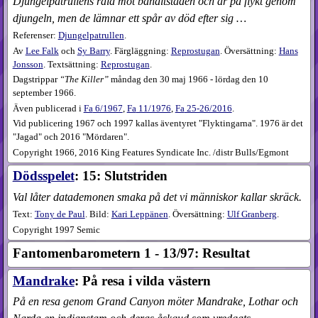
Djungelpatrullens raid mot banditstaden och är på flykt genom
djungeln, men de lämnar ett spår av död efter sig …
Referenser:
Djungelpatrullen
.
Av
Lee Falk
och
Sy Barry
. Färgläggning:
Reprostugan
. Översättning:
Hans
Jonsson
. Textsättning:
Reprostugan
.
Dagstrippar
The Killer
måndag den 30 maj 1966 - lördag den 10
september 1966.
Även publicerad i
Fa
6​/1967
,
Fa
11​/1976
,
Fa
25-26​/2016
.
Vid publicering 1967 och 1997 kallas äventyret "Flyktingarna". 1976 är det
"Jagad" och 2016 "Mördaren".
Copyright 1966, 2016 King Features Syndicate Inc. /distr Bulls/Egmont
Dödsspelet
: 15: Slutstriden
Val låter datademonen smaka på det vi människor kallar skräck.
Text:
Tony de Paul
. Bild:
Kari Leppänen
. Översättning:
Ulf Granberg
.
Copyright 1997 Semic
Fantomenbarometern 1 - 13/97: Resultat
Mandrake
: På resa i vilda västern
På en resa genom Grand Canyon möter Mandrake, Lothar och