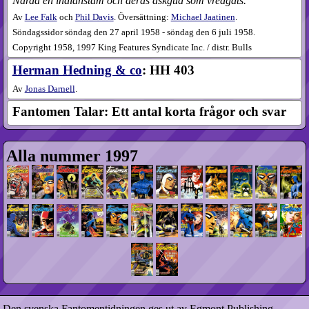
Narda en indianstam och deras åskgud som vredgats.
Av
Lee Falk
och
Phil Davis
. Översättning:
Michael Jaatinen
.
Söndagssidor söndag den 27 april 1958 - söndag den 6 juli 1958.
Copyright 1958, 1997 King Features Syndicate Inc. / distr. Bulls
Herman Hedning & co
: HH 403
Av
Jonas Darnell
.
Fantomen Talar: Ett antal korta frågor och svar
Alla nummer 1997
Den svenska Fantomentidningen ges ut av Egmont Publishing,