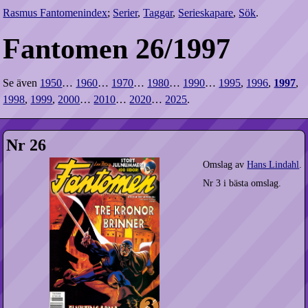
Rasmus Fantomenindex
;
Serier
,
Taggar
,
Serieskapare
,
Sök
.
Fantomen 26/1997
Se även
1950
…
1960
…
1970
…
1980
…
1990
…
1995
,
1996
,
1997
,
1998
,
1999
,
2000
…
2010
…
2020
…
2025
.
Nr 26
Omslag av
Hans Lindahl
.
Nr 3 i bästa omslag.