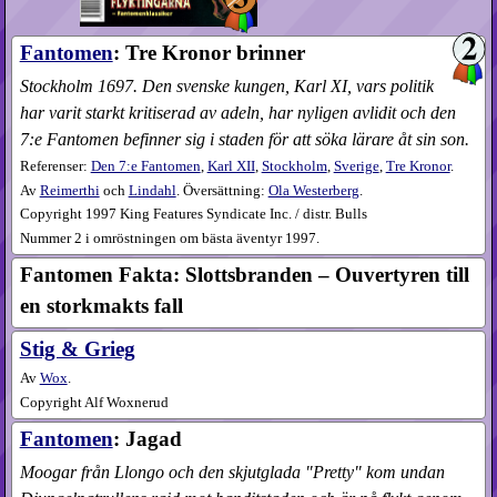
Fantomen
: Tre Kronor brinner
Stockholm 1697. Den svenske kungen, Karl XI, vars politik
har varit starkt kritiserad av adeln, har nyligen avlidit och den
7:e Fantomen befinner sig i staden för att söka lärare åt sin son.
Referenser:
Den 7:e Fantomen
,
Karl XII
,
Stockholm
,
Sverige
,
Tre Kronor
.
Av
Reimerthi
och
Lindahl
. Översättning:
Ola Westerberg
.
Copyright 1997 King Features Syndicate Inc. / distr. Bulls
Nummer 2 i omröstningen om bästa äventyr 1997.
Fantomen Fakta: Slottsbranden – Ouvertyren till
en storkmakts fall
Stig & Grieg
Av
Wox
.
Copyright Alf Woxnerud
Fantomen
: Jagad
Moogar från Llongo och den skjutglada "Pretty" kom undan