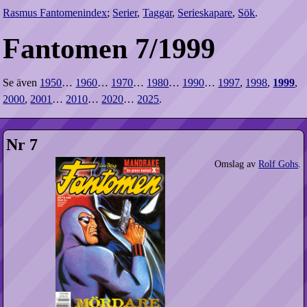
Rasmus Fantomenindex
;
Serier
,
Taggar
,
Serieskapare
,
Sök
.
Fantomen 7/1999
Se även
1950
…
1960
…
1970
…
1980
…
1990
…
1997
,
1998
,
1999
,
2000
,
2001
…
2010
…
2020
…
2025
.
Nr 7
Omslag av
Rolf Gohs
.