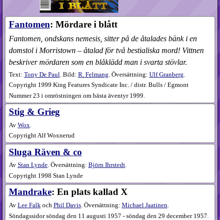
Fantomen
: Mördare i blått
Fantomen, ondskans nemesis, sitter på de åtalades bänk i en
domstol i Morristown – åtalad för två bestialiska mord! Vittnen
beskriver mördaren som en blåklädd man i svarta stövlar.
Text:
Tony De Paul
. Bild:
R. Felmang
. Översättning:
Ulf Granberg
.
Copyright 1999 King Features Syndicate Inc. / distr. Bulls / Egmont
Nummer 23 i omröstningen om bästa äventyr 1999.
Stig & Grieg
Av
Wox
.
Copyright Alf Woxnerud
Sluga Räven & co
Av
Stan Lynde
. Översättning:
Björn Ihrstedt
.
Copyright 1998 Stan Lynde
Mandrake
: En plats kallad X
Av
Lee Falk
och
Phil Davis
. Översättning:
Michael Jaatinen
.
Söndagssidor söndag den 11 augusti 1957 - söndag den 29 december 1957.