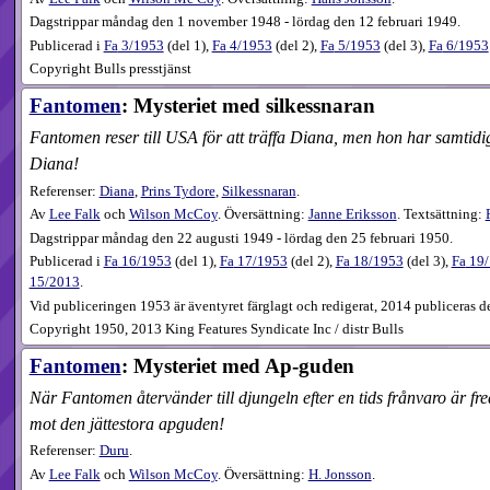
Dagstrippar måndag den 1 november 1948 - lördag den 12 februari 1949.
Publicerad i
Fa
3​/1953
(
del 1
),
Fa
4​/1953
(
del 2
),
Fa
5​/1953
(
del 3
),
Fa
6​/1953
Copyright Bulls presstjänst
Fantomen
: Mysteriet med silkessnaran
Fantomen reser till USA för att träffa Diana, men hon har samtidi
Diana!
Referenser:
Diana
,
Prins Tydore
,
Silkessnaran
.
Av
Lee Falk
och
Wilson McCoy
. Översättning:
Janne Eriksson
. Textsättning:
Dagstrippar måndag den 22 augusti 1949 - lördag den 25 februari 1950.
Publicerad i
Fa
16​/1953
(
del 1
),
Fa
17​/1953
(
del 2
),
Fa
18​/1953
(
del 3
),
Fa
19​
15​/2013
.
Vid publiceringen 1953 är äventyret färglagt och redigerat, 2014 publiceras 
Copyright 1950, 2013 King Features Syndicate Inc / distr Bulls
Fantomen
: Mysteriet med Ap-guden
När Fantomen återvänder till djungeln efter en tids frånvaro är 
mot den jättestora apguden!
Referenser:
Duru
.
Av
Lee Falk
och
Wilson McCoy
. Översättning:
H. Jonsson
.