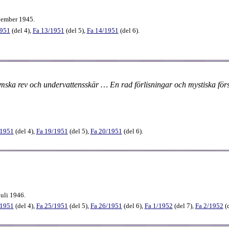
vember 1945.
1951
(
del 4
),
Fa
13​/1951
(
del 5
),
Fa
14​/1951
(
del 6
).
 lömska rev och undervattensskär … En rad förlisningar och mystiska fö
/1951
(
del 4
),
Fa
19​/1951
(
del 5
),
Fa
20​/1951
(
del 6
).
uli 1946.
/1951
(
del 4
),
Fa
25​/1951
(
del 5
),
Fa
26​/1951
(
del 6
),
Fa
1​/1952
(
del 7
),
Fa
2​/1952
(