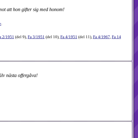
ot att hon gifter sig med honom!
e
.
a
2​/1951
(
del 9
),
Fa
3​/1951
(
del 10
),
Fa
4​/1951
(
del 11
),
Fa
4​/1967
,
Fa
14​
lv nästa offergåva!