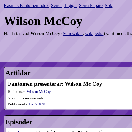
Rasmus Fantomenindex
;
Serier
,
Taggar
,
Serieskapare
,
Sök
.
Wilson McCoy
Här listas vad
Wilson McCoy
(
Seriewikin
,
wikipedia
) varit med at
Artiklar
Fantomen presenterar: Wilson Mc Coy
Referenser:
Wilson McCoy
.
Vikarien som stannade.
Publicerad i:
Fa
7​/1970
.
Episoder