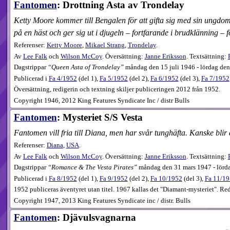
Fantomen
: Drottning Asta av Trondelay
Ketty Moore kommer till Bengalen för att gifta sig med sin ungdoms
på en häst och ger sig ut i djugeln – fortfarande i brudklänning – 
Referenser:
Ketty Moore
,
Mikael Strang
,
Trondelay
.
Av
Lee Falk
och
Wilson McCoy
. Översättning:
Janne Eriksson
. Textsättning:
Dagstrippar
Queen Asta of Trondelay
måndag den 15 juli 1946 - lördag den
Publicerad i
Fa
4​/1952
(
del 1
),
Fa
5​/1952
(
del 2
),
Fa
6​/1952
(
del 3
),
Fa
7​/1952
Översättning, redigerin och textning skiljer publiceringen 2012 från 1952.
Copyright 1946, 2012 King Features Syndicate Inc / distr Bulls
Fantomen
: Mysteriet S/S Vesta
Fantomen vill fria till Diana, men har svår tunghäfta. Kanske blir 
Referenser:
Diana
,
USA
.
Av
Lee Falk
och
Wilson McCoy
. Översättning:
Janne Eriksson
. Textsättning:
Dagstrippar
Romance & The Vesta Pirates
måndag den 31 mars 1947 - lörd
Publicerad i
Fa
8​/1952
(
del 1
),
Fa
9​/1952
(
del 2
),
Fa
10​/1952
(
del 3
),
Fa
11​/1
1952 publiceras äventyret utan titel. 1967 kallas det "Diamant-mysteriet". Red
Copyright 1947, 2013 King Features Syndicate inc / distr. Bulls
Fantomen
: Djävulsvagnarna