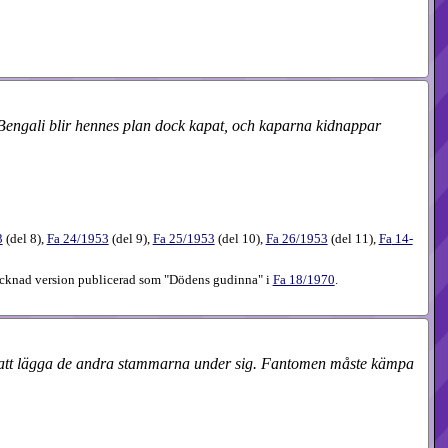
l Bengali blir hennes plan dock kapat, och kaparna kidnappar
3
(
del 8
),
Fa
24​/1953
(
del 9
),
Fa
25​/1953
(
del 10
),
Fa
26​/1953
(
del 11
),
Fa
14-
mtecknad version publicerad som "Dödens gudinna" i
Fa 18/1970
.
ket att lägga de andra stammarna under sig. Fantomen måste kämpa