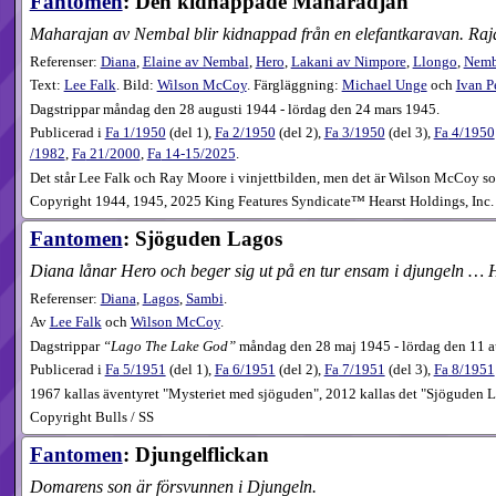
Fantomen
: Den kidnappade Maharadjan
Maharajan av Nembal blir kidnappad från en elefantkaravan. Rajan
Referenser:
Diana
,
Elaine av Nembal
,
Hero
,
Lakani av Nimpore
,
Llongo
,
Nemb
Text:
Lee Falk
. Bild:
Wilson McCoy
. Färgläggning:
Michael Unge
och
Ivan P
Dagstrippar måndag den 28 augusti 1944 - lördag den 24 mars 1945.
Publicerad i
Fa
1​/1950
(
del 1
),
Fa
2​/1950
(
del 2
),
Fa
3​/1950
(
del 3
),
Fa
4​/1950
/1982
,
Fa
21​/2000
,
Fa
14-15​/2025
.
Det står Lee Falk och Ray Moore i vinjettbilden, men det är Wilson McCoy som
Copyright 1944, 1945, 2025 King Features Syndicate™ Hearst Holdings, Inc. 
Fantomen
: Sjöguden Lagos
Diana lånar Hero och beger sig ut på en tur ensam i djungeln … H
Referenser:
Diana
,
Lagos
,
Sambi
.
Av
Lee Falk
och
Wilson McCoy
.
Dagstrippar
Lago The Lake God
måndag den 28 maj 1945 - lördag den 11 a
Publicerad i
Fa
5​/1951
(
del 1
),
Fa
6​/1951
(
del 2
),
Fa
7​/1951
(
del 3
),
Fa
8​/1951
1967 kallas äventyret "Mysteriet med sjöguden", 2012 kallas det "Sjöguden L
Copyright Bulls / SS
Fantomen
: Djungelflickan
Domarens son är försvunnen i Djungeln.