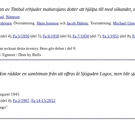
 av Timbal erbjuder maharajans dotter att hjälpa till med sökandet, m
al
,
Nimpore
.
edersen
. Översättning:
Hans Jonsson
och
Jacob Habinc
. Textsättning:
Michael Ung
(
del 4
),
Fa
5​/1950
(
del 5
),
Fa
6​/1950
(
del 6
),
Fa
7​/1950
(
del 7
),
Fa
1​/1951
(
del 8
),
F
 tecknat detta äventyr. Hero gör debut i del 9.
/ Egmont / Distr by Bulls
on räddar en sambiman från att offras åt Sjöguden Lagos, men blir sjä
ugusti 1945.
(
del 4
),
Fa
2​/1967
,
Fa
14-15​/2012
.
ago".