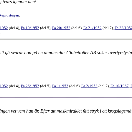
g tvärs igenom den!
Reprostugan
.
/1952
(
del 4
),
Fa
19​/1952
(
del 5
),
Fa
20​/1952
(
del 6
),
Fa
21​/1952
(
del 7
),
Fa
22​/195
t
tt gå svarar hon på en annons där Globetrotter AB söker ävertyrslystn
/1952
(
del 4
),
Fa
26​/1952
(
del 5
),
Fa
1​/1953
(
del 6
),
Fa
2​/1953
(
del 7
),
Fa
10​/1967
,
ngen vet vem han är. Efter att maskmiraklet fått stryk i ett krogslagsm