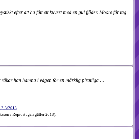
skt efter att ha fått ett kuvert med en gul fjäder. Moore får tag
let råkar han hamna i vägen för en märklig piratliga …
a
2-3​/2013
.
iksson / Reprostugan gäller 2013).