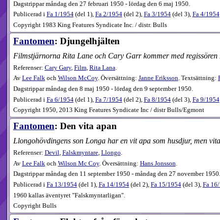
Dagstrippar måndag den 27 februari 1950 - lördag den 6 maj 1950.
Publicerad i
Fa
1​/1954
(
del 1
),
Fa
2​/1954
(
del 2
),
Fa
3​/1954
(
del 3
),
Fa
4​/1954
Copyright 1983 King Features Syndicate Inc. / distr. Bulls
Fantomen
: Djungelhjälten
Filmstjärnorna Rita Lane och Cary Garr kommer med regissören Mr N
Referenser:
Cary Gary
,
Film
,
Rita Lana
.
Av
Lee Falk
och
Wilson McCoy
. Översättning:
Janne Eriksson
. Textsättning:
Dagstrippar måndag den 8 maj 1950 - lördag den 9 september 1950.
Publicerad i
Fa
6​/1954
(
del 1
),
Fa
7​/1954
(
del 2
),
Fa
8​/1954
(
del 3
),
Fa
9​/1954
Copyright 1950, 2013 King Features Syndicate Inc / distr Bulls/Egmont
Fantomen
: Den vita apan
Llongohövdingens son Longa har en vit apa som husdjur, men vita 
Referenser:
Devil
,
Falskmyntare
,
Llongo
.
Av
Lee Falk
och
Wilson Mc Coy
. Översättning:
Hans Jonsson
.
Dagstrippar måndag den 11 september 1950 - måndag den 27 november 1950
Publicerad i
Fa
13​/1954
(
del 1
),
Fa
14​/1954
(
del 2
),
Fa
15​/1954
(
del 3
),
Fa
16​
1960 kallas äventyret "Falskmyntarligan".
Copyright Bulls