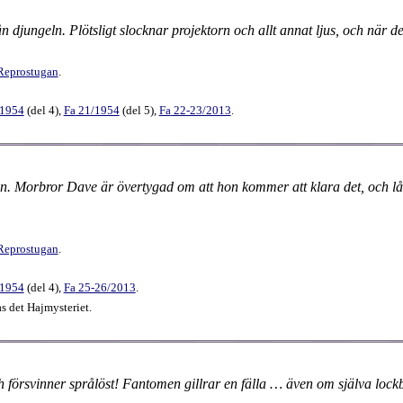
ån djungeln. Plötsligt slocknar projektorn och allt annat ljus, och när 
Reprostugan
.
/1954
(
del 4
),
Fa
21​/1954
(
del 5
),
Fa
22-23​/2013
.
en. Morbror Dave är övertygad om att hon kommer att klara det, och låt
Reprostugan
.
/1954
(
del 4
),
Fa
25-26​/2013
.
s det Hajmysteriet.
ch försvinner språlöst! Fantomen gillrar en fälla … även om själva lock