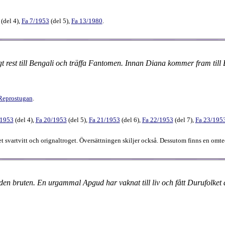
(
del 4
),
Fa
7​/1953
(
del 5
),
Fa
13​/1980
.
gt rest till Bengali och träffa Fantomen. Innan Diana kommer fram til
Reprostugan
.
/1953
(
del 4
),
Fa
20​/1953
(
del 5
),
Fa
21​/1953
(
del 6
),
Fa
22​/1953
(
del 7
),
Fa
23​/195
det svartvitt och orignaltroget. Översättningen skiljer också. Dessutom finns en o
freden bruten. En urgammal Apgud har vaknat till liv och fått Durufol