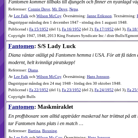
Fantomen kommer tillbaks till djungeln och finner en nyanlagd vä
Referenser:
Connie Dove
,
Mr. Dove
,
Nepa
.
Av
Lee Falk
och
Wilson McCoy
. Översättning:
Janne Eriksson
. Textsättning:
Dagstrippar måndag den 1 december 1947 - söndag den 1 augusti 1948.
Publicerad i
Fa
15​/1952
(
del 1
),
Fa
16​/1952
(
del 2
),
Fa
17​/1952
(
del 3
),
Fa
18​
Copyright 1947, 1948, 2013 King Features Syndicate Inc / distr Bulls/Egmon
Fantomen
: S/S Lady Luck
Diana väntar otåligt på Fantomen hemma i USA. För att få tiden a
modernt, helt kvinnligt piratskepp!
Referenser:
Diana
.
Av
Lee Falk
och
Wilson McCoy
. Översättning:
Hans Jonsson
.
Dagstrippar måndag den 24 maj 1948 - lördag den 30 oktober 1948.
Publicerad i
Fa
22​/1952
(
del 1
),
Fa
23​/1952
(
del 2
),
Fa
24​/1952
(
del 3
),
Fa
25​
Copyright Bulls
Fantomen
: Maskmiraklet
En proffsboxare som alltid uppträder maskerad har tröttnat på att i
tar Fantomen hans plats i en match …
Referenser:
Bartina
,
Boxning
.
Av
Lee Falk
och
Wilson Mc Coy
. Översättning:
Hans Jonsson
.