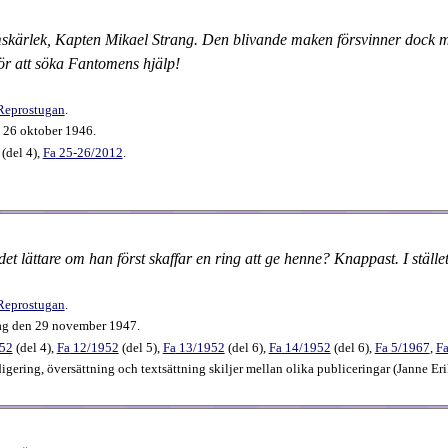
kärlek, Kapten Mikael Strang. Den blivande maken försvinner dock mysti
för att söka Fantomens hjälp!
Reprostugan
.
 26 oktober 1946.
(
del 4
),
Fa
25-26​/2012
.
det lättare om han först skaffar en ring att ge henne? Knappast. I stäl
Reprostugan
.
ag den 29 november 1947.
952
(
del 4
),
Fa
12​/1952
(
del 5
),
Fa
13​/1952
(
del 6
),
Fa
14​/1952
(
del 6
),
Fa
5​/1967
,
F
igering, översättning och textsättning skiljer mellan olika publiceringar (Janne Er