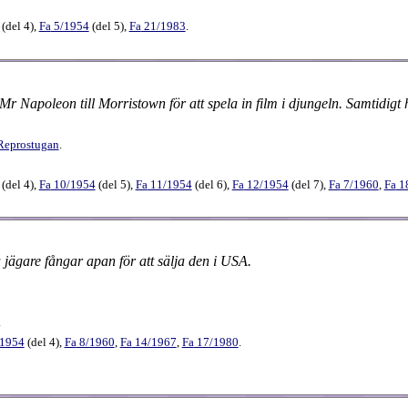
(
del 4
),
Fa
5​/1954
(
del 5
),
Fa
21​/1983
.
apoleon till Morristown för att spela in film i djungeln. Samtidigt h
Reprostugan
.
(
del 4
),
Fa
10​/1954
(
del 5
),
Fa
11​/1954
(
del 6
),
Fa
12​/1954
(
del 7
),
Fa
7​/1960
,
Fa
18
jägare fångar apan för att sälja den i USA.
.
/1954
(
del 4
),
Fa
8​/1960
,
Fa
14​/1967
,
Fa
17​/1980
.