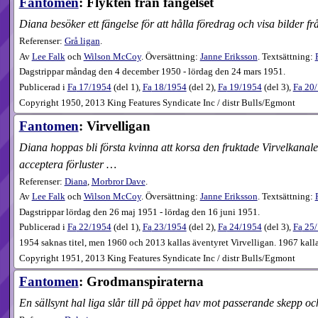
Fantomen
: Flykten från fängelset
Diana besöker ett fängelse för att hålla föredrag och visa bilder fr
Referenser:
Grå ligan
.
Av
Lee Falk
och
Wilson McCoy
. Översättning:
Janne Eriksson
. Textsättning:
Dagstrippar måndag den 4 december 1950 - lördag den 24 mars 1951.
Publicerad i
Fa
17​/1954
(
del 1
),
Fa
18​/1954
(
del 2
),
Fa
19​/1954
(
del 3
),
Fa
20​
Copyright 1950, 2013 King Features Syndicate Inc / distr Bulls/Egmont
Fantomen
: Virvelligan
Diana hoppas bli första kvinna att korsa den fruktade Virvelkanal
acceptera förluster …
Referenser:
Diana
,
Morbror Dave
.
Av
Lee Falk
och
Wilson McCoy
. Översättning:
Janne Eriksson
. Textsättning:
Dagstrippar lördag den 26 maj 1951 - lördag den 16 juni 1951.
Publicerad i
Fa
22​/1954
(
del 1
),
Fa
23​/1954
(
del 2
),
Fa
24​/1954
(
del 3
),
Fa
25​
1954 saknas titel, men 1960 och 2013 kallas äventyret Virvelligan. 1967 kalla
Copyright 1951, 2013 King Features Syndicate Inc / distr Bulls/Egmont
Fantomen
: Grodmanspiraterna
En sällsynt hal liga slår till på öppet hav mot passerande skepp o