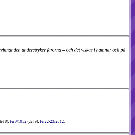
rsvinnanden understryker farorna – och det viskas i hamnar och på
del 8
),
Fa
3​/1952
(
del 9
),
Fa
22-23​/2012
.