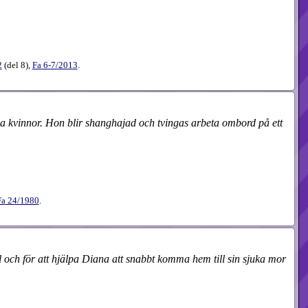
2
(
del 8
),
Fa
6-7​/2013
.
a kvinnor. Hon blir shanghajad och tvingas arbeta ombord på ett
Fa
24​/1980
.
ål och för att hjälpa Diana att snabbt komma hem till sin sjuka mor