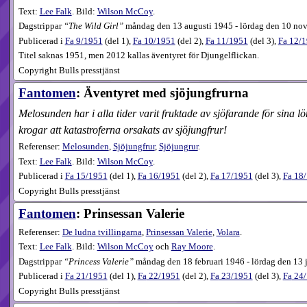
Text:
Lee Falk
. Bild:
Wilson McCoy
.
Dagstrippar
The Wild Girl
måndag den 13 augusti 1945 - lördag den 10 no
Publicerad i
Fa
9​/1951
(
del 1
),
Fa
10​/1951
(
del 2
),
Fa
11​/1951
(
del 3
),
Fa
12​/
Titel saknas 1951, men 2012 kallas äventyret för Djungelflickan.
Copyright Bulls presstjänst
Fantomen
: Äventyret med sjöjungfrurna
Melosunden har i alla tider varit fruktade av sjöfarande för sina
krogar att katastroferna orsakats av sjöjungfrur!
Referenser:
Melosunden
,
Sjöjungfrur
,
Sjöjungrur
.
Text:
Lee Falk
. Bild:
Wilson McCoy
.
Publicerad i
Fa
15​/1951
(
del 1
),
Fa
16​/1951
(
del 2
),
Fa
17​/1951
(
del 3
),
Fa
18​
Copyright Bulls presstjänst
Fantomen
: Prinsessan Valerie
Referenser:
De ludna tvillingarna
,
Prinsessan Valerie
,
Volara
.
Text:
Lee Falk
. Bild:
Wilson McCoy
och
Ray Moore
.
Dagstrippar
Princess Valerie
måndag den 18 februari 1946 - lördag den 13 j
Publicerad i
Fa
21​/1951
(
del 1
),
Fa
22​/1951
(
del 2
),
Fa
23​/1951
(
del 3
),
Fa
24​
Copyright Bulls presstjänst