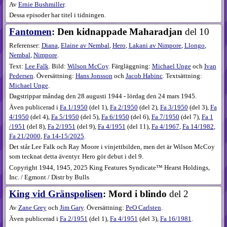
Av
Ernie Bushmiller
.
Dessa episoder har titel i tidningen.
Fantomen
: Den kidnappade Maharadjan
del 10
Referenser:
Diana
,
Elaine av Nembal
,
Hero
,
Lakani av Nimpore
,
Llongo
,
Nembal
,
Nimpore
.
Text:
Lee Falk
. Bild:
Wilson McCoy
. Färgläggning:
Michael Unge
och
Ivan
Pedersen
. Översättning:
Hans Jonsson
och
Jacob Habinc
. Textsättning:
Michael Unge
.
Dagstrippar måndag den 28 augusti 1944 - lördag den 24 mars 1945.
Även publicerad i
Fa
1​/1950
(
del 1
),
Fa
2​/1950
(
del 2
),
Fa
3​/1950
(
del 3
),
Fa
4​/1950
(
del 4
),
Fa
5​/1950
(
del 5
),
Fa
6​/1950
(
del 6
),
Fa
7​/1950
(
del 7
),
Fa
1​
/1951
(
del 8
),
Fa
2​/1951
(
del 9
),
Fa
4​/1951
(
del 11
),
Fa
4​/1967
,
Fa
14​/1982
,
Fa
21​/2000
,
Fa
14-15​/2025
.
Det står Lee Falk och Ray Moore i vinjettbilden, men det är Wilson McCoy
som tecknat detta äventyr. Hero gör debut i del 9.
Copyright 1944, 1945, 2025 King Features Syndicate™ Hearst Holdings,
Inc. / Egmont / Distr by Bulls
King vid Gränspolisen
: Mord i blindo
del 2
Av
Zane Grey
och
Jim Gary
. Översättning:
PeO Carlsten
.
Även publicerad i
Fa
2​/1951
(
del 1
),
Fa
4​/1951
(
del 3
),
Fa
16​/1981
.