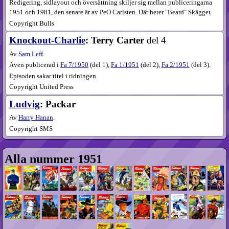
Redigering, sidlayout och översättning skiljer sig mellan publiceringarna
1951 och 1981, den senare är av PeO Carlsten. Där heter "Beard" Skägget.
Copyright Bulls
Knockout-Charlie
: Terry Carter
del 4
Av
Sam Leff
.
Även publicerad i
Fa
7​/1950
(
del 1
),
Fa
1​/1951
(
del 2
),
Fa
2​/1951
(
del 3
).
Episoden sakar titel i tidningen.
Copyright United Press
Ludvig
: Packar
Av
Harry Hanan
.
Copyright SMS
Alla nummer 1951