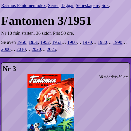
Rasmus Fantomenindex
;
Serier
,
Taggar
,
Serieskapare
,
Sök
.
Fantomen 3/1951
Nr 10 från starten.
36 sidor.
Pris 50 öre.
Se även
1950
,
1951
,
1952
,
1953
…
1960
…
1970
…
1980
…
1990
…
2000
…
2010
…
2020
…
2025
.
Nr 3
36 sidor
Pris 50 öre