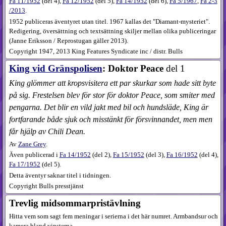
Fa
11​/1952
(
del 4
),
Fa
12​/1952
(
del 5
),
Fa
14​/1952
(
del 6
),
Fa
5​/1967
,
Fa
2-3​
/2013
.
1952 publiceras äventyret utan titel. 1967 kallas det "Diamant-mysteriet".
Redigering, översättning och textsättning skiljer mellan olika publiceringar
(Janne Eriksson / Reprostugan gäller 2013).
Copyright 1947, 2013 King Features Syndicate inc / distr. Bulls
King vid Gränspolisen
: Doktor Peace
del 1
King glömmer att kropsvisitera ett par skurkar som hade sitt byte
på sig. Frestelsen blev för stor för doktor Peace, som smiter med
pengarna. Det blir en vild jakt med bil och hundsläde, King är
fortfarande både sjuk och misstänkt för försvinnandet, men men
får hjälp av Chili Dean.
Av
Zane Grey
.
Även publicerad i
Fa
14​/1952
(
del 2
),
Fa
15​/1952
(
del 3
),
Fa
16​/1952
(
del 4
),
Fa
17​/1952
(
del 5
).
Detta äventyr saknar titel i tidningen.
Copyright Bulls presstjänst
Trevlig midsommar­pristävlning
Hitta vem som sagt fem meningar i serierna i det här numret. Armbandsur och