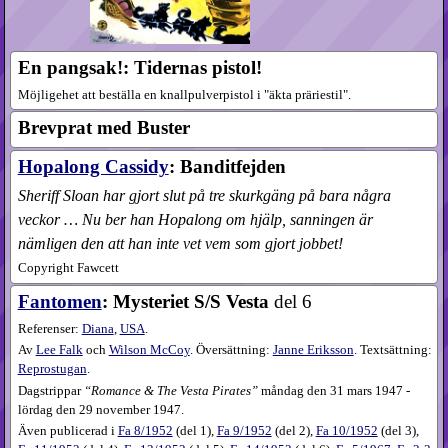
En pangsak!: Tidernas pistol!
Möjligehet att beställa en knallpulverpistol i "äkta präriestil".
Brevprat med Buster
Hopalong Cassidy
: Banditfejden
Sheriff Sloan har gjort slut på tre skurkgäng på bara några
veckor … Nu ber han Hopalong om hjälp, sanningen är
nämligen den att han inte vet vem som gjort jobbet!
Copyright Fawcett
Fantomen
: Mysteriet S/S Vesta
del 6
Referenser:
Diana
,
USA
.
Av
Lee Falk
och
Wilson McCoy
. Översättning:
Janne Eriksson
. Textsättning:
Reprostugan
.
Dagstrippar
Romance & The Vesta Pirates
måndag den 31 mars 1947 -
lördag den 29 november 1947.
Även publicerad i
Fa
8​/1952
(
del 1
),
Fa
9​/1952
(
del 2
),
Fa
10​/1952
(
del 3
),