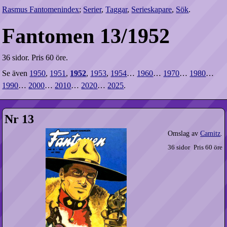
Rasmus Fantomenindex
;
Serier
,
Taggar
,
Serieskapare
,
Sök
.
Fantomen 13/1952
36 sidor.
Pris 60 öre.
Se även
1950
,
1951
,
1952
,
1953
,
1954
…
1960
…
1970
…
1980
…
1990
…
2000
…
2010
…
2020
…
2025
.
Nr 13
Omslag av
Camitz
.
36 sidor
Pris 60 öre