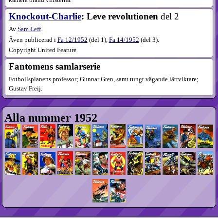
kamera bland vinsterna.
Knockout-Charlie
: Leve revolutionen
del 2
Av
Sam Leff
.
Även publicerad i
Fa
12​/1952
(
del 1
),
Fa
14​/1952
(
del 3
).
Copyright United Feature
Fantomens samlarserie
Fotbollsplanens professor; Gunnar Gren, samt tungt vägande lättviktare;
Gustav Freij.
Alla nummer 1952