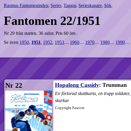
Rasmus Fantomenindex
;
Serier
,
Taggar
,
Serieskapare
,
Sök
.
Fantomen 22/1951
Nr 29 från starten.
36 sidor.
Pris 60 öre.
Se även
1950
,
1951
,
1952
,
1953
…
1960
…
1970
…
1980
…
1990
…
Nr 22
Hopalong Cassidy
: Trumman
En förlorad skattkarta, en trupp soldate
skurkar
Copyright Fawcett