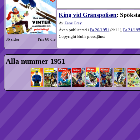
King vid Gränspolisen
: Spökst
Av
Zane Grey
.
Även publicerad i
Fa
20​/1951
(
del 1
),
Fa
21​/19
Copyright Bulls presstjänst
36 sidor
Pris 60 öre
Alla nummer 1951