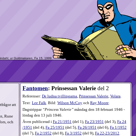
Fantomen
: Prinsessan Valerie
del 2
Referenser:
De ludna tvillingarna
,
Prinsessan Valerie
,
Volara
.
Text:
Lee Falk
. Bild:
Wilson McCoy
och
Ray Moore
.
frågor att
Dagstrippar
Princess Valerie
måndag den 18 februari 1946 -
e
lördag den 13 juli 1946.
on, Rune
Även publicerad i
Fa
21​/1951
(
del 1
),
Fa
23​/1951
(
del 3
),
Fa
24​
ors, och
/1951
(
del 4
),
Fa
25​/1951
(
del 5
),
Fa
26​/1951
(
del 6
),
Fa
1​/1952
(
del 7
),
Fa
2​/1952
(
del 8
),
Fa
3​/1952
(
del 9
),
Fa
22-23​/2012
.