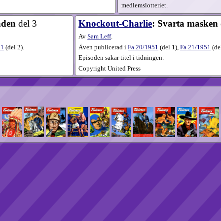
medlemslotteriet.
aden
del 3
Knockout-Charlie
: Svarta masken
Av
Sam Leff
.
51
(
del 2
).
Även publicerad i
Fa
20​/1951
(
del 1
),
Fa
21​/1951
(
de
Episoden sakar titel i tidningen.
Copyright United Press