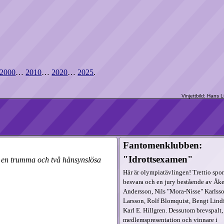
2000
…
2010
…
2020
…
2025
.
Fantomenklubben:
"Idrottsexamen"
r, en trumma och två hänsynslösa
Här är olympiatävlingen! Trettio sport
besvara och en jury bestående av Åk
Andersson, Nils "Mora-Nisse" Karlss
Larsson, Rolf Blomquist, Bengt Lindf
Karl E. Hillgren. Dessutom brevspalt,
medlemspresentation och vinnare i