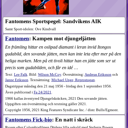
Fantomens Sportspegel: Sandvikens AIK
Samt Sport-idolen: Ove Kindvall
Fantomen
: Kampen mot djungeljätten
En främling hittar en oslipad diamant i leran invid Itongos
gudabild, den sovande jätten, men kan inte leta efter mer på den
heliga marken. Men på ett tivoli hittar han en jätte som ser ut
precis som gudabilden, och får en idé …
Text:
Lee Falk
. Bild:
Wilson McCoy
. Översättning:
Andreas Eriksson
och
Janne Eriksson
. Textsättning:
Michael Unge, Reprostugan
.
Dagstrippar måndag den 21 maj 1956 - lördag den 1 september 1956.
Även publicerad i
Fa
24​/2021
.
1966 kallas äventyred Djungelskräcken, 2021 Den sovande jätten.
Uppgiften om översättning och textning gäller 2021.
Copyright 1956, 2021 King Features Syndicate Inc. / distr. Bulls/Egmont.
Fantomens Fick-bio
: En natt i skräck
Rysare efter Columbiafilmen Dödens lilla oskuld med Stefanie Powers,