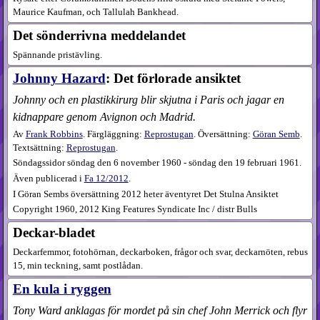
Maurice Kaufman, och Tallulah Bankhead.
Det sönderrivna meddelandet
Spännande pristävling.
Johnny Hazard
: Det förlorade ansiktet
Johnny och en plastikkirurg blir skjutna i Paris och jagar en
kidnappare genom Avignon och Madrid.
Av
Frank Robbins
. Färgläggning:
Reprostugan
. Översättning:
Göran Semb
.
Textsättning:
Reprostugan
.
Söndagssidor söndag den 6 november 1960 - söndag den 19 februari 1961.
Även publicerad i
Fa
12​/2012
.
I Göran Sembs översättning 2012 heter äventyret Det Stulna Ansiktet
Copyright 1960, 2012 King Features Syndicate Inc / distr Bulls
Deckar-bladet
Deckarfemmor, fotohörnan, deckarboken, frågor och svar, deckarnöten, rebus
15, min teckning, samt postlådan.
En kula i ryggen
Tony Ward anklagas för mordet på sin chef John Merrick och flyr