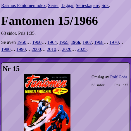
Rasmus Fantomenindex
;
Serier
,
Taggar
,
Serieskapare
,
Sök
.
Fantomen 15/1966
68 sidor.
Pris 1:35.
Se även
1950
…
1960
…
1964
,
1965
,
1966
,
1967
,
1968
…
1970
…
1980
…
1990
…
2000
…
2010
…
2020
…
2025
.
Nr 15
Omslag av
Rolf Gohs
.
68 sidor
Pris 1:35