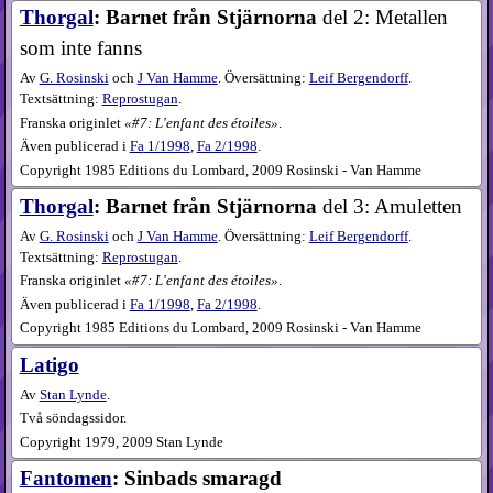
Thorgal
: Barnet från Stjärnorna
del 2: Metallen
som inte fanns
Av
G. Rosinski
och
J Van Hamme
. Översättning:
Leif Bergendorff
.
Textsättning:
Reprostugan
.
Franska originlet
#7: L'enfant des étoiles
.
Även publicerad i
Fa
1​/1998
,
Fa
2​/1998
.
Copyright 1985 Editions du Lombard, 2009 Rosinski - Van Hamme
Thorgal
: Barnet från Stjärnorna
del 3: Amuletten
Av
G. Rosinski
och
J Van Hamme
. Översättning:
Leif Bergendorff
.
Textsättning:
Reprostugan
.
Franska originlet
#7: L'enfant des étoiles
.
Även publicerad i
Fa
1​/1998
,
Fa
2​/1998
.
Copyright 1985 Editions du Lombard, 2009 Rosinski - Van Hamme
Latigo
Av
Stan Lynde
.
Två söndagssidor.
Copyright 1979, 2009 Stan Lynde
Fantomen
: Sinbads smaragd