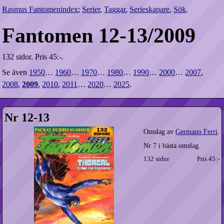
Rasmus Fantomenindex
;
Serier
,
Taggar
,
Serieskapare
,
Sök
.
Fantomen 12-13/2009
132 sidor.
Pris 45:-.
Se även
1950
…
1960
…
1970
…
1980
…
1990
…
2000
…
2007
,
2008
,
2009
,
2010
,
2011
…
2020
…
2025
.
Nr 12-13
Omslag av
Germano Ferri
.
Nr 7 i bästa omslag.
132 sidor
Pris 45:-