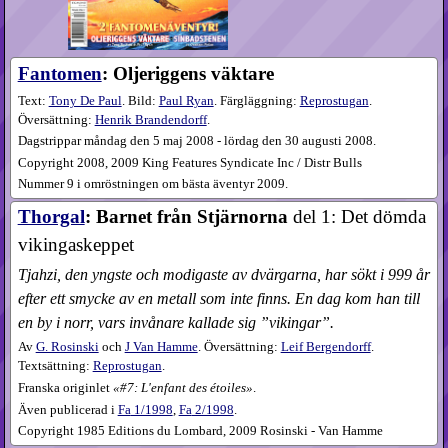
Fantomen
: Oljeriggens väktare
Text:
Tony De Paul
. Bild:
Paul Ryan
. Färgläggning:
Reprostugan
.
Översättning:
Henrik Brandendorff
.
Dagstrippar måndag den 5 maj 2008 - lördag den 30 augusti 2008.
Copyright 2008, 2009 King Features Syndicate Inc / Distr Bulls
Nummer 9 i omröstningen om bästa äventyr 2009.
Thorgal
: Barnet från Stjärnorna
del 1: Det dömda
vikingaskeppet
Tjahzi, den yngste och modigaste av dvärgarna, har sökt i 999 år
efter ett smycke av en metall som inte finns. En dag kom han till
en by i norr, vars invånare kallade sig ”vikingar”.
Av
G. Rosinski
och
J Van Hamme
. Översättning:
Leif Bergendorff
.
Textsättning:
Reprostugan
.
Franska originlet
#7: L'enfant des étoiles
.
Även publicerad i
Fa
1​/1998
,
Fa
2​/1998
.
Copyright 1985 Editions du Lombard, 2009 Rosinski - Van Hamme