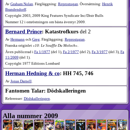
Av
Graham Nolan
. Färgläggning:
Reprostugan
. Översättning:
Henrik
Brandendorff
.
Copyright 2003, 2009 King Features Syndicate Inc/Distr Bulls
Nummer 12 i omröstningen om bästa äventyr 2009.
Bernard Prince
: Katastrofkurs
del 2
Av
Hermann
och
Greg
. Färgläggning:
Reprostugan
.
Franska originlet
10: Le Souffle Du Moloch
.
Även publicerad i
Fa
1​/1977
(
del 1
),
Fa
2​/1977
(
del 2
),
Fa
3​/1977
(
del 3
),
Fa
11​/2009
(
del 1
).
Copyright 1977 Editions Lombard
Herman Hedning & co
: HH 745, 746
Av
Jonas Darnell
.
Fantomen Talar: Dödskalleringen
Referenser:
Dödskalleringen
.
Alla nummer 2009