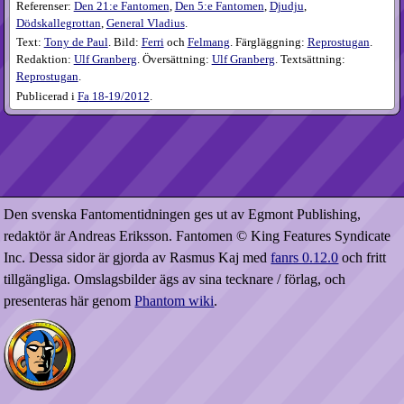
Referenser:
Den 21:e Fantomen
,
Den 5:e Fantomen
,
Djudju
,
Dödskallegrottan
,
General Vladius
.
Text:
Tony de Paul
. Bild:
Ferri
och
Felmang
. Färgläggning:
Reprostugan
.
Redaktion:
Ulf Granberg
. Översättning:
Ulf Granberg
. Textsättning:
Reprostugan
.
Publicerad i
Fa
18-19​/2012
.
Den svenska Fantomentidningen ges ut av Egmont Publishing,
redaktör är Andreas Eriksson. Fantomen © King Features Syndicate
Inc. Dessa sidor är gjorda av Rasmus Kaj med
fanrs 0.12.0
och fritt
tillgängliga. Omslagsbilder ägs av sina tecknare / förlag, och
presenteras här genom
Phantom wiki
.