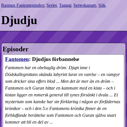
Rasmus Fantomenindex
;
Serier
,
Taggar
,
Serieskapare
,
Sök
.
Djudju
Episoder
Fantomen
: Djudjus förbannelse
Fantomen har en obehaglig dröm: Djupt inne i
Dödskallegrottans okända labyrint lurar en varelse – en vampyr
som dricker sina offers blod ... Men det är mer än en dröm –
Fantomen och Guran hittar en kammare med en kista – och i
kistan ligger en romersk general till synes försänkt i dvala ... Et
mysterium som kanske har sin förklaring i någon av förfädernas
krönikor – och i den 5:e Fantomens krönika finner de en
förbluffande berättelse som Fantomen och Guran själva snart
kommer att bli en del av ...