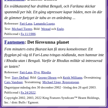
En svältkatastrof har drabbat Bengali, och Farilana skickar
spannmål per båt. Ett gäng utpressare kapar båden, men ön där
de gömmer fartyget är tabu av en anledning ...
Referenser:
Fari-Lana
,
Lamanda Luaga
.
Text:
Michael Tierres
. Bild:
Westad
och
Eralp
.
Publicerad i
Fa
11​/1986
.
Fantomen
: Det försvunna planet
Fem minuters extra fikarast kan få stora konsekvenser. Ett
flygplan på väg til Fari-Lana tvingas nödlanda, men hamnar inte
i Rhodia utan i Bengali. Varför är Rhodias militär så intresserad
av lasten?
Referenser:
Fari-Lana
,
Flyg
,
Rhodia
.
Text:
Tony DePaul
. Bild:
George Olesen
och
Keith Williams
. Översättning:
Cato Vandrare
. Textsättning:
Michael Unge, Reprostugan
.
Dagstrippar måndag den 30 december 2002 - lördag den 26 april 2003.
Publicerad i
Fa
24​/2022
.
Copyright 2002, 2003, 2022 King Features Syndicate™ Hearst Holdings,
Inc. / distr. Bulls / Egmont.