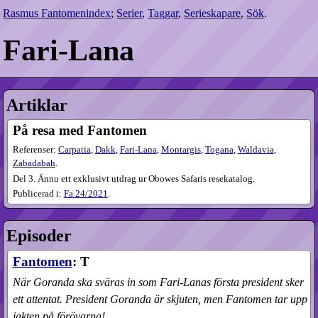
Rasmus Fantomenindex
;
Serier
,
Taggar
,
Serieskapare
,
Sök
.
Fari-Lana
Artiklar
På resa med Fantomen
Referenser:
Carpatia
,
Dakk
,
Fari-Lana
,
Montargis
,
Togana
,
Waldavia
,
Zabadabah
.
Del 3. Ännu ett exklusivt utdrag ur Obowes Safaris resekatalog.
Publicerad i:
Fa
24​/2021
.
Episoder
Fantomen
: T
När Goranda ska sväras in som Fari-Lanas första president sker
ett attentat. President Goranda är skjuten, men Fantomen tar upp
jakten på förövarna!