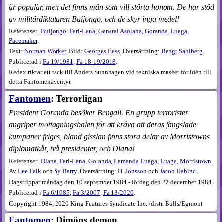
är populär, men det finns män som vill störta honom. De har stöd
av militärdiktaturen Buijongo, och de skyr inga medel!
Referenser:
Buijongo
,
Fari-Lana
,
General Asolana
,
Goranda
,
Luaga
,
Pacemaker
.
Text:
Norman Worker
. Bild:
Georges Bess
. Översättning:
Bengt Sahlberg
.
Publicerad i
Fa
19​/1981
,
Fa
18-19​/2018
.
Redax riktar ett tack till Anders Sunnhagen vid tekniska muséet för idén till
detta Fantomenäventyr.
Fantomen
: Terrorligan
President Goranda besöker Bengali. En grupp terrorister
angriper mottagningsbalen för att kräva att deras fängslade
kumpaner friges, bland gisslan finns stora delar av Morristowns
diplomatkår, två presidenter, och Diana!
Referenser:
Diana
,
Fari-Lana
,
Goranda
,
Lamanda Luaga
,
Luaga
,
Morristown
.
Av
Lee Falk
och
Sy Barry
. Översättning:
H. Jonsson
och
Jacob Habinc
.
Dagstrippar måndag den 10 september 1984 - lördag den 22 december 1984.
Publicerad i
Fa
6​/1985
,
Fa
3​/2007
,
Fa
13​/2020
.
Copyright 1984, 2020 King Features Syndicate Inc. /distr. Bulls/Egmont
Fantomen
: Dimöns demon