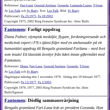
Referenser:
Fari-Lana
,
General Asolana
,
Goranda
,
Lamanda Luaga
,
T-ligan
.
Av
Lee Falk
och
Sy Barry
. Text:
Lee Falk
. Bild:
Sy Barry
.
Publicerad i
Fa
25​/1975
,
Fa
18​/2002
.
Copyright 1975, 2002 King Features Syndicate Inc. /distr. Bulls
Fantomen
: Farligt uppdrag
Diana Palmer, olympisk medaljör, flygare, forskningsresande och
medicinsk expert i FN:s tjänst följer med en ambassadör på ett
humanitärt uppdrag till Bengalis grannland Farilana – med livet
som insats! Ett klassiskt äventyr från tiden innan giftermålet med
Fantomen.
Referenser:
Diana
,
Fari-Lana
,
General Asolana
,
Goranda
,
T-ligan
.
Av
Lee Falk
och
Sy Barry
.
Dagstrippar måndag den 1 november 1976 - lördag den 19 februari 1977.
Publicerad i
Fa
12​/1977
,
Fa
2​/2003
.
Copyright 1976, 1977, 2003 King Features Syndicate Inc./distr.
Bulls/Egmont
Fantomen
: Dödlig sammansvärjning
Bengalis grannland Fari-Lana leds av president Goranda. Han