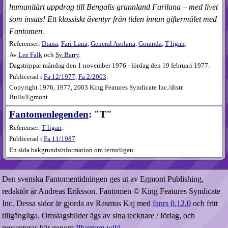
humanitärt uppdrag till Bengalis grannland Farilana – med livet
som insats! Ett klassiskt äventyr från tiden innan giftermålet med
Fantomen.
Referenser:
Diana
,
Fari-Lana
,
General Asolana
,
Goranda
,
T-ligan
.
Av
Lee Falk
och
Sy Barry
.
Dagstrippar måndag den 1 november 1976 - lördag den 19 februari 1977.
Publicerad i
Fa
12​/1977
,
Fa
2​/2003
.
Copyright 1976, 1977, 2003 King Features Syndicate Inc./distr.
Bulls/Egmont
Fantomenlegenden
: "T"
Referenser:
T-ligan
.
Publicerad i
Fa
11​/1987
.
En sida bakgrundsinformation om terrorligan.
Den svenska Fantomentidningen ges ut av Egmont Publishing,
redaktör är Andreas Eriksson. Fantomen © King Features Syndicate
Inc. Dessa sidor är gjorda av Rasmus Kaj med
fanrs 0.12.0
och fritt
tillgängliga. Omslagsbilder ägs av sina tecknare / förlag, och
presenteras här genom
Phantom wiki
.