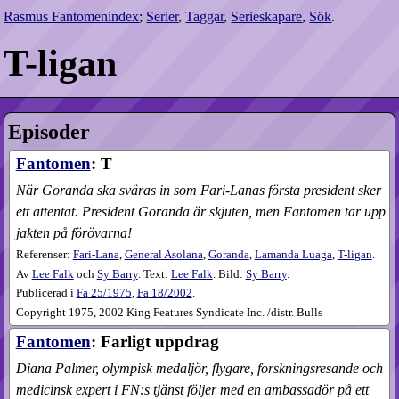
Rasmus Fantomenindex
;
Serier
,
Taggar
,
Serieskapare
,
Sök
.
T-ligan
Episoder
Fantomen
: T
När Goranda ska sväras in som Fari-Lanas första president sker
ett attentat. President Goranda är skjuten, men Fantomen tar upp
jakten på förövarna!
Referenser:
Fari-Lana
,
General Asolana
,
Goranda
,
Lamanda Luaga
,
T-ligan
.
Av
Lee Falk
och
Sy Barry
. Text:
Lee Falk
. Bild:
Sy Barry
.
Publicerad i
Fa
25​/1975
,
Fa
18​/2002
.
Copyright 1975, 2002 King Features Syndicate Inc. /distr. Bulls
Fantomen
: Farligt uppdrag
Diana Palmer, olympisk medaljör, flygare, forskningsresande och
medicinsk expert i FN:s tjänst följer med en ambassadör på ett