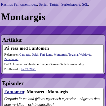
Rasmus Fantomenindex
;
Serier
,
Taggar
,
Serieskapare
,
Sök
.
Montargis
Artiklar
På resa med Fantomen
Referenser:
Carpatia
,
Dakk
,
Fari-Lana
,
Montargis
,
Togana
,
Waldavia
,
Zabadabah
.
Del 3. Ännu ett exklusivt utdrag ur Obowes Safaris resekatalog.
Publicerad i:
Fa
24​/2021
.
Episoder
Fantomen
: Monstret i Montargis
Carpatia är ett land fyllt av myter och mysterier – några av dem
högs verkliga – och blodtörstiga!