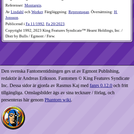
Referenser:
Montargis
.
Av
Lindahl
och
Worker
. Färgläggning:
Reprostugan
. Översättning:
H.
Jonsson
.
Publicerad i
Fa
11​/1992
,
Fa
20​/2023
.
Copyright 1992, 2023 King Features Syndicate™ Hearst Holdings, Inc. /
Distr by Bulls / Egmont / Frew.
Den svenska Fantomentidningen ges ut av Egmont Publishing,
redaktör är Andreas Eriksson. Fantomen © King Features Syndicate
Inc. Dessa sidor är gjorda av Rasmus Kaj med
fanrs 0.12.0
och fritt
tillgängliga. Omslagsbilder ägs av sina tecknare / förlag, och
presenteras här genom
Phantom wiki
.