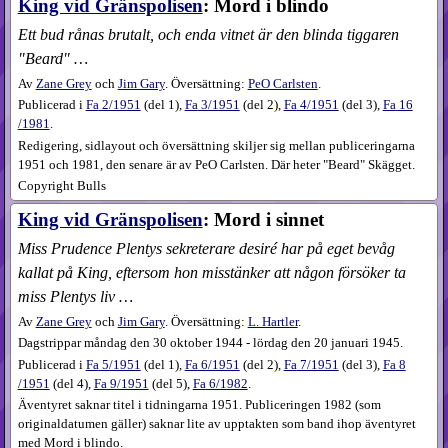
King vid Gränspolisen
: Mord i blindo
Ett bud rånas brutalt, och enda vitnet är den blinda tiggaren
"Beard" …
Av
Zane Grey
och
Jim Gary
. Översättning:
PeO Carlsten
.
Publicerad i
Fa
2​/1951
(
del 1
),
Fa
3​/1951
(
del 2
),
Fa
4​/1951
(
del 3
),
Fa
16​
/1981
.
Redigering, sidlayout och översättning skiljer sig mellan publiceringarna
1951 och 1981, den senare är av PeO Carlsten. Där heter "Beard" Skägget.
Copyright Bulls
King vid Gränspolisen
: Mord i sinnet
Miss Prudence Plentys sekreterare desiré har på eget bevåg
kallat på King, eftersom hon misstänker att någon försöker ta
miss Plentys liv …
Av
Zane Grey
och
Jim Gary
. Översättning:
L. Hartler
.
Dagstrippar måndag den 30 oktober 1944 - lördag den 20 januari 1945.
Publicerad i
Fa
5​/1951
(
del 1
),
Fa
6​/1951
(
del 2
),
Fa
7​/1951
(
del 3
),
Fa
8​
/1951
(
del 4
),
Fa
9​/1951
(
del 5
),
Fa
6​/1982
.
Äventyret saknar titel i tidningarna 1951. Publiceringen 1982 (som
originaldatumen gäller) saknar lite av upptakten som band ihop äventyret
med Mord i blindo.