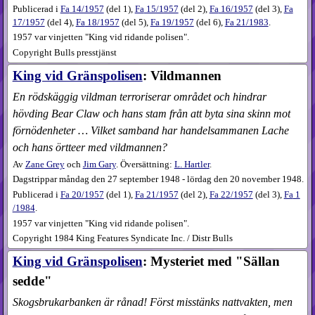
Publicerad i
Fa
14​/1957
(
del 1
),
Fa
15​/1957
(
del 2
),
Fa
16​/1957
(
del 3
),
Fa
17​/1957
(
del 4
),
Fa
18​/1957
(
del 5
),
Fa
19​/1957
(
del 6
),
Fa
21​/1983
.
1957 var vinjetten "King vid ridande polisen".
Copyright Bulls presstjänst
King vid Gränspolisen
: Vildmannen
En rödskäggig vildman terroriserar området och hindrar
hövding Bear Claw och hans stam från att byta sina skinn mot
förnödenheter … Vilket samband har handelsammanen Lache
och hans örtteer med vildmannen?
Av
Zane Grey
och
Jim Gary
. Översättning:
L. Hartler
.
Dagstrippar måndag den 27 september 1948 - lördag den 20 november 1948.
Publicerad i
Fa
20​/1957
(
del 1
),
Fa
21​/1957
(
del 2
),
Fa
22​/1957
(
del 3
),
Fa
1​
/1984
.
1957 var vinjetten "King vid ridande polisen".
Copyright 1984 King Features Syndicate Inc. / Distr Bulls
King vid Gränspolisen
: Mysteriet med "Sällan
sedde"
Skogsbrukarbanken är rånad! Först misstänks nattvakten, men