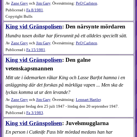
Av
Zane Grey
och
Jim Gary
. Översättning:
PeO Carlsten
.
Publicerad i
Fa
8​/1981
.
Copyright Bulls
King vid Gränspolisen
: Den närsynte mördaren
Hundra tusen dollar har försvunnit på ett alldeles speciellt sätt.
Av
Zane Grey
och
Jim Gary
. Översättning:
PeO Carlsten
.
Publicerad i
Fa
15​/1981
.
King vid Gränspolisen
: Den galne
vetenskapsmannen
Mitt ute i ödemarken råkar King och Lasse Barfot hamna i en
anläggning där det forskas på märkliga vapen ... Men ska de
lyckas komma ut ur den levande?
Av
Zane Grey
och
Jim Gary
. Översättning:
Lennart Hartler
.
Dagstrippar fredag den 25 juli 1947 - lördag den 20 september 1947.
Publicerad i
Fa
3​/1983
.
King vid Gränspolisen
: Juvelsmugglarna
En person i Cutknife Pass blir mördad medans han har