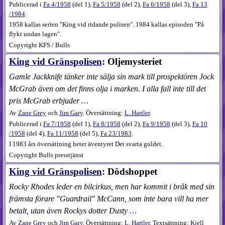
Publicerad i
Fa
4​/1958
(
del 1
),
Fa
5​/1958
(
del 2
),
Fa
6​/1958
(
del 3
),
Fa
13​
/1984
.
1958 kallas serien "King vid ridande polisen". 1984 kallas episoden "På
flykt undan lagen".
Copyright KFS / Bulls
King vid Gränspolisen
: Oljemysteriet
Gamle Jackknife tänker inte sälja sin mark till prospektören Jock
McGrab även om det finns olja i marken. I alla fall inte till det
pris McGrab erbjuder …
Av
Zane Grey
och
Jim Gary
. Översättning:
L. Hartler
.
Publicerad i
Fa
7​/1958
(
del 1
),
Fa
8​/1958
(
del 2
),
Fa
9​/1958
(
del 3
),
Fa
10​
/1958
(
del 4
),
Fa
11​/1958
(
del 5
),
Fa
23​/1983
.
I 1983 års översättning heter äventyret Det svarta guldet.
Copyright Bulls presstjänst
King vid Gränspolisen
: Dödshoppet
Rocky Rhodes leder en bilcirkus, men har kommit i bråk med sin
främsta förare "Guardrail" McCann, som inte bara vill ha mer
betalt, utan även Rockys dotter Dusty …
Av
Zane Grey
och
Jim Gary
. Översättning:
L. Hartler
. Textsättning:
Kjell