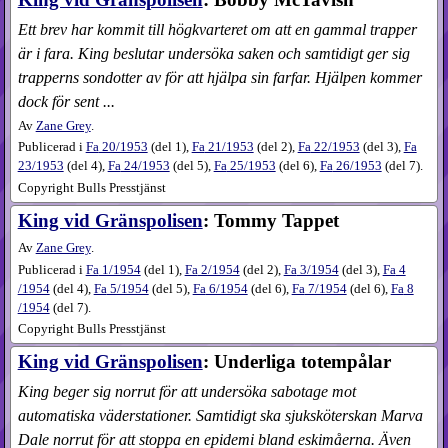
Ett brev har kommit till högkvarteret om att en gammal trapper
är i fara. King beslutar undersöka saken och samtidigt ger sig
trapperns sondotter av för att hjälpa sin farfar. Hjälpen kommer
dock för sent ...
Av
Zane Grey
.
Publicerad i
Fa
20​/1953
(
del 1
),
Fa
21​/1953
(
del 2
),
Fa
22​/1953
(
del 3
),
Fa
23​/1953
(
del 4
),
Fa
24​/1953
(
del 5
),
Fa
25​/1953
(
del 6
),
Fa
26​/1953
(
del 7
).
Copyright Bulls Presstjänst
King vid Gränspolisen
: Tommy Tappet
Av
Zane Grey
.
Publicerad i
Fa
1​/1954
(
del 1
),
Fa
2​/1954
(
del 2
),
Fa
3​/1954
(
del 3
),
Fa
4​
/1954
(
del 4
),
Fa
5​/1954
(
del 5
),
Fa
6​/1954
(
del 6
),
Fa
7​/1954
(
del 6
),
Fa
8​
/1954
(
del 7
).
Copyright Bulls Presstjänst
King vid Gränspolisen
: Underliga totempålar
King beger sig norrut för att undersöka sabotage mot
automatiska väder­stationer. Samtidigt ska sjuk­sköterskan Marva
Dale norrut för att stoppa en epidemi bland eskimåerna. Även