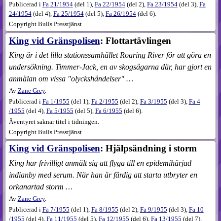
Publicerad i
Fa
21​/1954
(
del 1
),
Fa
22​/1954
(
del 2
),
Fa
23​/1954
(
del 3
),
Fa
24​/1954
(
del 4
),
Fa
25​/1954
(
del 5
),
Fa
26​/1954
(
del 6
).
Copyright Bulls Presstjänst
King vid Gränspolisen
: Flottartävlingen
King är i det lilla stationssamhället Roaring River för att göra en
undersökning. Timmer-Jack, en av skogsägarna där, har gjort en
anmälan om vissa "olyckshändelser" …
Av
Zane Grey
.
Publicerad i
Fa
1​/1955
(
del 1
),
Fa
2​/1955
(
del 2
),
Fa
3​/1955
(
del 3
),
Fa
4​
/1955
(
del 4
),
Fa
5​/1955
(
del 5
),
Fa
6​/1955
(
del 6
).
Äventyret saknar titel i tidningen.
Copyright Bulls Presstjänst
King vid Gränspolisen
: Hjälpsändning i storm
King har frivilligt anmält sig att flyga till en epidemihärjad
indianby med serum. När han är färdig att starta utbryter en
orkanartad storm …
Av
Zane Grey
.
Publicerad i
Fa
7​/1955
(
del 1
),
Fa
8​/1955
(
del 2
),
Fa
9​/1955
(
del 3
),
Fa
10​
/1955
(
del 4
),
Fa
11​/1955
(
del 5
),
Fa
12​/1955
(
del 6
),
Fa
13​/1955
(
del 7
).