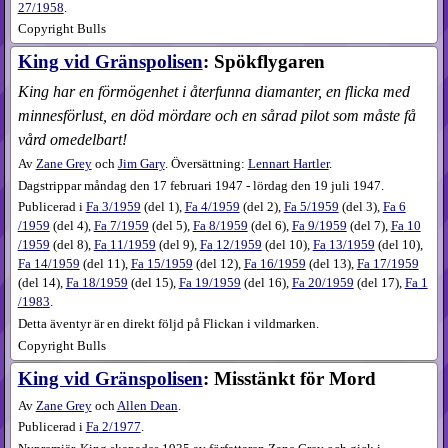
27/1958
.
Copyright Bulls
King vid Gränspolisen
: Spökflygaren
King har en förmögenhet i återfunna diamanter, en flicka med
minnesförlust, en död mördare och en sårad pilot som måste få
vård omedelbart!
Av
Zane Grey
och
Jim Gary
. Översättning:
Lennart Hartler
.
Dagstrippar måndag den 17 februari 1947 - lördag den 19 juli 1947.
Publicerad i
Fa
3​/1959
(
del 1
),
Fa
4​/1959
(
del 2
),
Fa
5​/1959
(
del 3
),
Fa
6​
/1959
(
del 4
),
Fa
7​/1959
(
del 5
),
Fa
8​/1959
(
del 6
),
Fa
9​/1959
(
del 7
),
Fa
10​
/1959
(
del 8
),
Fa
11​/1959
(
del 9
),
Fa
12​/1959
(
del 10
),
Fa
13​/1959
(
del 10
),
Fa
14​/1959
(
del 11
),
Fa
15​/1959
(
del 12
),
Fa
16​/1959
(
del 13
),
Fa
17​/1959
(
del 14
),
Fa
18​/1959
(
del 15
),
Fa
19​/1959
(
del 16
),
Fa
20​/1959
(
del 17
),
Fa
1​
/1983
.
Detta äventyr är en direkt följd på Flickan i vildmarken.
Copyright Bulls
King vid Gränspolisen
: Misstänkt för Mord
Av
Zane Grey
och
Allen Dean
.
Publicerad i
Fa
2​/1977
.