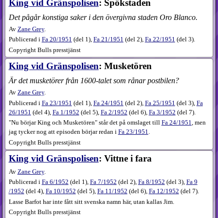
King vid Gränspolisen
: Spökstaden
Det pågår konstiga saker i den övergivna staden Oro Blanco.
Av
Zane Grey
.
Publicerad i
Fa
20​/1951
(
del 1
),
Fa
21​/1951
(
del 2
),
Fa
22​/1951
(
del 3
).
Copyright Bulls presstjänst
King vid Gränspolisen
: Musketören
Är det musketörer från 1600-talet som rånar postbilen?
Av
Zane Grey
.
Publicerad i
Fa
23​/1951
(
del 1
),
Fa
24​/1951
(
del 2
),
Fa
25​/1951
(
del 3
),
Fa
26​/1951
(
del 4
),
Fa
1​/1952
(
del 5
),
Fa
2​/1952
(
del 6
),
Fa
3​/1952
(
del 7
).
"Nu börjar King och Musketören" står det på omslaget till
Fa 24/1951
, men
jag tycker nog att episoden börjar redan i
Fa 23/1951
.
Copyright Bulls presstjänst
King vid Gränspolisen
: Vittne i fara
Av
Zane Grey
.
Publicerad i
Fa
6​/1952
(
del 1
),
Fa
7​/1952
(
del 2
),
Fa
8​/1952
(
del 3
),
Fa
9​
/1952
(
del 4
),
Fa
10​/1952
(
del 5
),
Fa
11​/1952
(
del 6
),
Fa
12​/1952
(
del 7
).
Lasse Barfot har inte fått sitt svenska namn här, utan kallas Jim.
Copyright Bulls presstjänst