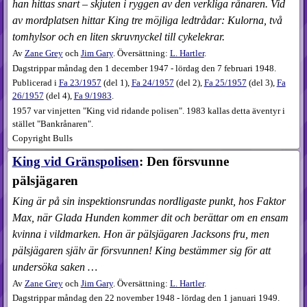
han hittas snart – skjuten i ryggen av den verkliga rånaren. Vid
av mordplatsen hittar King tre möjliga ledtrådar: Kulorna, två
tomhylsor och en liten skruvnyckel till cykelekrar.
Av
Zane Grey
och
Jim Gary
. Översättning:
L. Hartler
.
Dagstrippar måndag den 1 december 1947 - lördag den 7 februari 1948.
Publicerad i
Fa
23​/1957
(
del 1
),
Fa
24​/1957
(
del 2
),
Fa
25​/1957
(
del 3
),
Fa
26​/1957
(
del 4
),
Fa
9​/1983
.
1957 var vinjetten "King vid ridande polisen". 1983 kallas detta äventyr i
stället "Bankrånaren".
Copyright Bulls
King vid Gränspolisen
: Den försvunne
pälsjägaren
King är på sin inspektionsrundas nordligaste punkt, hos Faktor
Max, när Glada Hunden kommer dit och berättar om en ensam
kvinna i vildmarken. Hon är pälsjägaren Jacksons fru, men
pälsjägaren själv är försvunnen! King bestämmer sig för att
undersöka saken …
Av
Zane Grey
och
Jim Gary
. Översättning:
L. Hartler
.
Dagstrippar måndag den 22 november 1948 - lördag den 1 januari 1949.