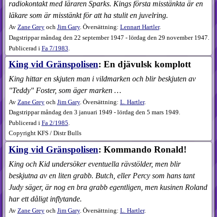
radiokontakt med läraren Sparks. Kings första misstänkta är en
läkare som är misstänkt för att ha stulit en juvelring.
Av
Zane Grey
och
Jim Gary
. Översättning:
Lennart Hartler
.
Dagstrippar måndag den 22 september 1947 - lördag den 29 november 1947.
Publicerad i
Fa
7​/1983
.
King vid Gränspolisen
: En djävulsk komplott
King hittar en skjuten man i vildmarken och blir beskjuten av
"Teddy" Foster, som äger marken …
Av
Zane Grey
och
Jim Gary
. Översättning:
L. Hartler
.
Dagstrippar måndag den 3 januari 1949 - lördag den 5 mars 1949.
Publicerad i
Fa
2​/1985
.
Copyright KFS / Distr Bulls
King vid Gränspolisen
: Kommando Ronald!
King och Kid undersöker eventuella rävstölder, men blir
beskjutna av en liten grabb. Butch, eller Percy som hans tant
Judy säger, är nog en bra grabb egentligen, men kusinen Roland
har ett dåligt inflytande.
Av
Zane Grey
och
Jim Gary
. Översättning:
L. Hartler
.