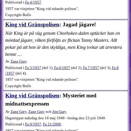
Publicerad i
Fa
4​/1957
.
1957 var vinjetten "King vid ridande polisen".
Copyright Bulls
King vid Gränspolisen
: Jagad jägare!
När King är på väg genom Cheehokee-dalen uptäcker han en
mördad jägare, vilken förföljts av flickan Tanny Masters. Allt
pekar på att hon är den skyldiga, men King tvekar att arrestera
henne …
Av
Zane Gray
.
Publicerad i
Fa
5​/1957
(
del 1
),
Fa
6​/1957
(
del 2
),
Fa
7​/1957
(
del 3
),
Fa
8​
/1957
(
del 4
).
1957 var vinjetten "King vid ridande polisen".
Copyright Bulls
King vid Gränspolisen
: Mysteriet med
midnattsexpressen
Av
Zane Grey
,
Zane Gray
och
Jim Gary
.
Dagstrippar måndag den 16 maj 1949 - lördag den 23 juli 1949.
Publicerad i
Fa
9​/1957
,
Fa
21​/2000
.
1957 var vinjetten "King vid ridande polisen".