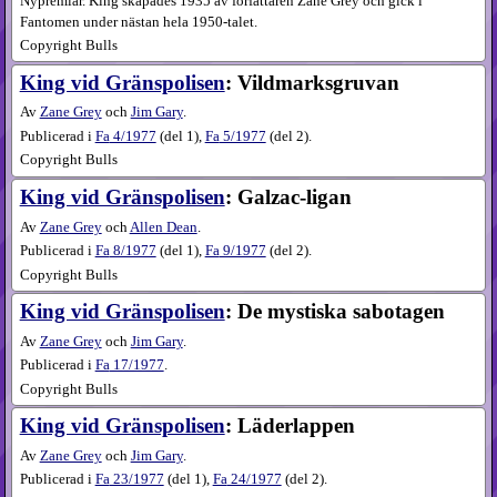
Nypremiär. King skapades 1935 av författaren Zane Grey och gick i
Fantomen under nästan hela 1950-talet.
Copyright Bulls
King vid Gränspolisen
: Vildmarksgruvan
Av
Zane Grey
och
Jim Gary
.
Publicerad i
Fa
4​/1977
(
del 1
),
Fa
5​/1977
(
del 2
).
Copyright Bulls
King vid Gränspolisen
: Galzac-ligan
Av
Zane Grey
och
Allen Dean
.
Publicerad i
Fa
8​/1977
(
del 1
),
Fa
9​/1977
(
del 2
).
Copyright Bulls
King vid Gränspolisen
: De mystiska sabotagen
Av
Zane Grey
och
Jim Gary
.
Publicerad i
Fa
17​/1977
.
Copyright Bulls
King vid Gränspolisen
: Läderlappen
Av
Zane Grey
och
Jim Gary
.
Publicerad i
Fa
23​/1977
(
del 1
),
Fa
24​/1977
(
del 2
).