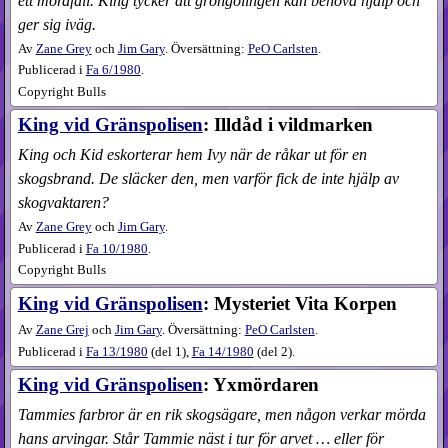
ett mordfall. King tycker att gröngölingen kan behöva hjälp och
ger sig iväg.
Av
Zane Grey
och
Jim Gary
. Översättning:
PeO Carlsten
.
Publicerad i
Fa
6​/1980
.
Copyright Bulls
King vid Gränspolisen
: Illdåd i vildmarken
King och Kid eskorterar hem Ivy när de råkar ut för en
skogsbrand. De släcker den, men varför fick de inte hjälp av
skogvaktaren?
Av
Zane Grey
och
Jim Gary
.
Publicerad i
Fa
10​/1980
.
Copyright Bulls
King vid Gränspolisen
: Mysteriet Vita Korpen
Av
Zane Grej
och
Jim Gary
. Översättning:
PeO Carlsten
.
Publicerad i
Fa
13​/1980
(
del 1
),
Fa
14​/1980
(
del 2
).
King vid Gränspolisen
: Yxmördaren
Tammies farbror är en rik skogsägare, men någon verkar mörda
hans arvingar. Står Tammie näst i tur för arvet … eller för