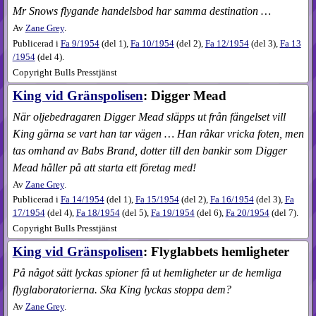
Mr Snows flygande handelsbod har samma destination …
Av
Zane Grey
.
Publicerad i
Fa
9​/1954
(
del 1
),
Fa
10​/1954
(
del 2
),
Fa
12​/1954
(
del 3
),
Fa
13​
/1954
(
del 4
).
Copyright Bulls Presstjänst
King vid Gränspolisen
: Digger Mead
När oljebedragaren Digger Mead släpps ut från fängelset vill
King gärna se vart han tar vägen … Han råkar vricka foten, men
tas omhand av Babs Brand, dotter till den bankir som Digger
Mead håller på att starta ett företag med!
Av
Zane Grey
.
Publicerad i
Fa
14​/1954
(
del 1
),
Fa
15​/1954
(
del 2
),
Fa
16​/1954
(
del 3
),
Fa
17​/1954
(
del 4
),
Fa
18​/1954
(
del 5
),
Fa
19​/1954
(
del 6
),
Fa
20​/1954
(
del 7
).
Copyright Bulls Presstjänst
King vid Gränspolisen
: Flyglabbets hemligheter
På något sätt lyckas spioner få ut hemligheter ur de hemliga
flyglaboratorierna. Ska King lyckas stoppa dem?
Av
Zane Grey
.