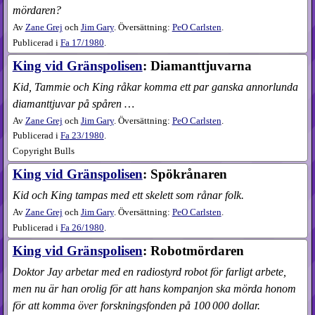
mördaren?
Av
Zane Grej
och
Jim Gary
. Översättning:
PeO Carlsten
.
Publicerad i
Fa
17​/1980
.
King vid Gränspolisen
: Diamanttjuvarna
Kid, Tammie och King råkar komma ett par ganska annorlunda
diamanttjuvar på spåren …
Av
Zane Grej
och
Jim Gary
. Översättning:
PeO Carlsten
.
Publicerad i
Fa
23​/1980
.
Copyright Bulls
King vid Gränspolisen
: Spökrånaren
Kid och King tampas med ett skelett som rånar folk.
Av
Zane Grej
och
Jim Gary
. Översättning:
PeO Carlsten
.
Publicerad i
Fa
26​/1980
.
King vid Gränspolisen
: Robotmördaren
Doktor Jay arbetar med en radiostyrd robot för farligt arbete,
men nu är han orolig för att hans kompanjon ska mörda honom
för att komma över forskningsfonden på 100 000 dollar.