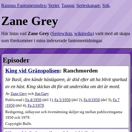
Rasmus Fantomenindex
;
Serier
,
Taggar
,
Serieskapare
,
Sök
.
Zane Grey
Här listas vad
Zane Grey
(
Seriewikin
,
wikipedia
) varit med att skapa
som förekommer i mina indexerade fantomentidningar.
Episoder
King vid Gränspolisen
: Ranchmorden
Sir Basil, den kände hästägaren, är död efter att ha blivit sparkad
av en häst. King skickas dit för att undersöka om det är mord.
Av
Zane Grey
och
Jim Gary
.
Publicerad i
Fa
4​/1950
(
del 1
),
Fa
5​/1950
(
del 2
),
Fa
6​/1950
(
del 3
),
Fa
7​
/1950
(
del 4
),
Fa
2​/1979
.
Redigering, sidlayout och översättning skiljer sig mellan publiceringarna
1950 och 1979.
Copyright Bulls