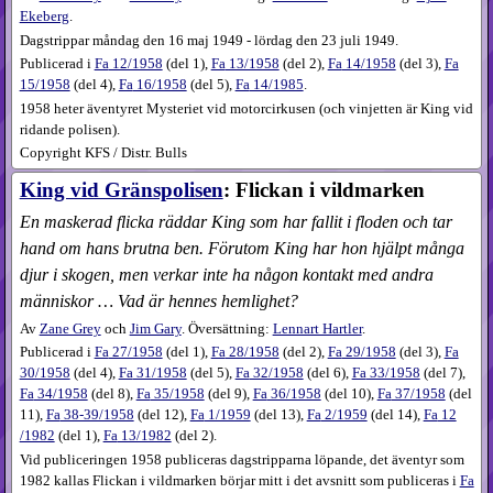
Ekeberg
.
Dagstrippar måndag den 16 maj 1949 - lördag den 23 juli 1949.
Publicerad i
Fa
12​/1958
(
del 1
),
Fa
13​/1958
(
del 2
),
Fa
14​/1958
(
del 3
),
Fa
15​/1958
(
del 4
),
Fa
16​/1958
(
del 5
),
Fa
14​/1985
.
1958 heter äventyret Mysteriet vid motorcirkusen (och vinjetten är King vid
ridande polisen).
Copyright KFS / Distr. Bulls
King vid Gränspolisen
: Flickan i vildmarken
En maskerad flicka räddar King som har fallit i floden och tar
hand om hans brutna ben. Förutom King har hon hjälpt många
djur i skogen, men verkar inte ha någon kontakt med andra
människor … Vad är hennes hemlighet?
Av
Zane Grey
och
Jim Gary
. Översättning:
Lennart Hartler
.
Publicerad i
Fa
27​/1958
(
del 1
),
Fa
28​/1958
(
del 2
),
Fa
29​/1958
(
del 3
),
Fa
30​/1958
(
del 4
),
Fa
31​/1958
(
del 5
),
Fa
32​/1958
(
del 6
),
Fa
33​/1958
(
del 7
),
Fa
34​/1958
(
del 8
),
Fa
35​/1958
(
del 9
),
Fa
36​/1958
(
del 10
),
Fa
37​/1958
(
del
11
),
Fa
38-39​/1958
(
del 12
),
Fa
1​/1959
(
del 13
),
Fa
2​/1959
(
del 14
),
Fa
12​
/1982
(
del 1
),
Fa
13​/1982
(
del 2
).
Vid publiceringen 1958 publiceras dagstripparna löpande, det äventyr som
1982 kallas Flickan i vildmarken börjar mitt i det avsnitt som publiceras i
Fa