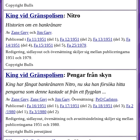
Copyright Bulls
King vid Gränspolisen
: Nitro
Historien om en bankrånare
Av
Zane Grey
och
Jim Gary
.
Publicerad i
Fa
11​/1951
(
del 1
),
Fa
12​/1951
(
del 2
),
Fa
13​/1951
(
del 3
),
Fa
14​/1951
(
del 4
),
Fa
15​/1951
(
del 5
),
Fa
25​/1979
.
Redigering, sidlayout och översättning skiljer sig mellan publiceringarna
1951 och 1979.
Copyright Bulls
King vid Gränspolisen
: Pengar från skyn
King har fångat bankrånaren Nitro, nu ska han försöka hitta
pengarna som denne kastade ut från ett flygplan ...
Av
Zane Grey
,
Zane Grej
och
Jim Gary
. Översättning:
PeO Carlsten
.
Publicerad i
Fa
16​/1951
(
del 1
),
Fa
17​/1951
(
del 2
),
Fa
18​/1951
(
del 3
),
Fa
2​
/1980
(
del 1
),
Fa
3​/1980
(
del 2
).
Redigering, sidlayout, översättning och avsnittsindelning skiljer sig mellan
publiceringarna 1951 och 1980.
Copyright Bulls presstjänst