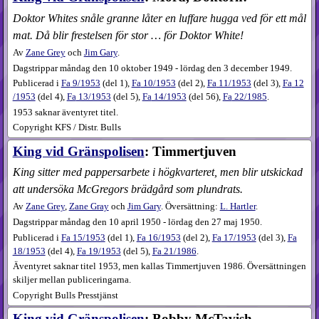
Doktor Whites snåle granne låter en luffare hugga ved för ett mål
mat. Då blir frestelsen för stor … för Doktor White!
Av
Zane Grey
och
Jim Gary
.
Dagstrippar måndag den 10 oktober 1949 - lördag den 3 december 1949.
Publicerad i
Fa
9​/1953
(
del 1
),
Fa
10​/1953
(
del 2
),
Fa
11​/1953
(
del 3
),
Fa
12​
/1953
(
del 4
),
Fa
13​/1953
(
del 5
),
Fa
14​/1953
(
del 56
),
Fa
22​/1985
.
1953 saknar äventyret titel.
Copyright KFS / Distr. Bulls
King vid Gränspolisen
: Timmertjuven
King sitter med pappersarbete i högkvarteret, men blir utskickad
att undersöka McGregors brädgård som plundrats.
Av
Zane Grey
,
Zane Gray
och
Jim Gary
. Översättning:
L. Hartler
.
Dagstrippar måndag den 10 april 1950 - lördag den 27 maj 1950.
Publicerad i
Fa
15​/1953
(
del 1
),
Fa
16​/1953
(
del 2
),
Fa
17​/1953
(
del 3
),
Fa
18​/1953
(
del 4
),
Fa
19​/1953
(
del 5
),
Fa
21​/1986
.
Äventyret saknar titel 1953, men kallas Timmertjuven 1986. Översättningen
skiljer mellan publiceringarna.
Copyright Bulls Presstjänst
King vid Gränspolisen
: Bobby McTavish