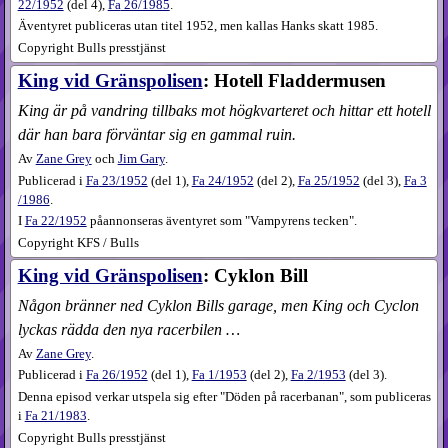
22​/1952
(
del 4
),
Fa
26​/1985
.
Äventyret publiceras utan titel 1952, men kallas Hanks skatt 1985.
Copyright Bulls presstjänst
King vid Gränspolisen
: Hotell Fladdermusen
King är på vandring tillbaks mot högkvarteret och hittar ett hotell
där han bara förväntar sig en gammal ruin.
Av
Zane Grey
och
Jim Gary
.
Publicerad i
Fa
23​/1952
(
del 1
),
Fa
24​/1952
(
del 2
),
Fa
25​/1952
(
del 3
),
Fa
3​
/1986
.
I
Fa 22/1952
påannonseras äventyret som "Vampyrens tecken".
Copyright KFS / Bulls
King vid Gränspolisen
: Cyklon Bill
Någon bränner ned Cyklon Bills garage, men King och Cyclon
lyckas rädda den nya racerbilen …
Av
Zane Grey
.
Publicerad i
Fa
26​/1952
(
del 1
),
Fa
1​/1953
(
del 2
),
Fa
2​/1953
(
del 3
).
Denna episod verkar utspela sig efter "Döden på racerbanan", som publiceras
i
Fa 21/1983
.
Copyright Bulls presstjänst