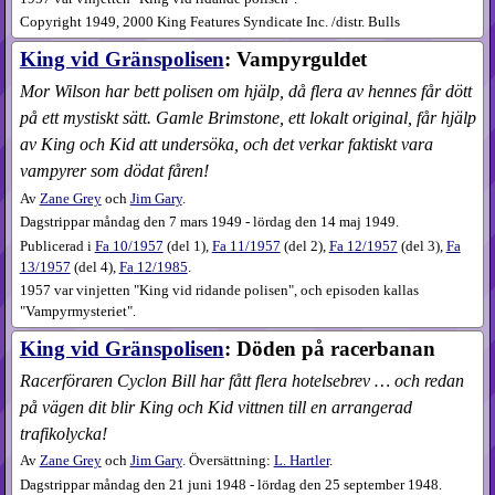
Copyright 1949, 2000 King Features Syndicate Inc. /distr. Bulls
King vid Gränspolisen
: Vampyrguldet
Mor Wilson har bett polisen om hjälp, då flera av hennes får dött
på ett mystiskt sätt. Gamle Brimstone, ett lokalt original, får hjälp
av King och Kid att undersöka, och det verkar faktiskt vara
vampyrer som dödat fåren!
Av
Zane Grey
och
Jim Gary
.
Dagstrippar måndag den 7 mars 1949 - lördag den 14 maj 1949.
Publicerad i
Fa
10​/1957
(
del 1
),
Fa
11​/1957
(
del 2
),
Fa
12​/1957
(
del 3
),
Fa
13​/1957
(
del 4
),
Fa
12​/1985
.
1957 var vinjetten "King vid ridande polisen", och episoden kallas
"Vampyrmysteriet".
King vid Gränspolisen
: Döden på racerbanan
Racerföraren Cyclon Bill har fått flera hotelsebrev … och redan
på vägen dit blir King och Kid vittnen till en arrangerad
trafikolycka!
Av
Zane Grey
och
Jim Gary
. Översättning:
L. Hartler
.
Dagstrippar måndag den 21 juni 1948 - lördag den 25 september 1948.