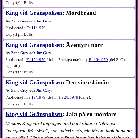
Copyright Bulls
King vid Gränspolisen
: Mordbrand
Av
Zane Grey
och
Jim Gary
.
Publicerad i
Fa
11​/1979
.
Copyright Bulls
King vid Gränspolisen
: Äventyr i norr
Av
Zane Grey
och
Jim Gary
.
Publicerad i
Fa
15​/1979
(
del 1: Prickiga masken
),
Fa
16​/1979
(
del 2: Ont
Uppsåt!
).
Copyright Bulls
King vid Gränspolisen
: Den vite eskimån
Av
Zane Grey
och
Jim Gary
.
Publicerad i
Fa
19​/1979
(
del 1
),
Fa
20​/1979
(
del 2
).
Copyright Bulls
King vid Gränspolisen
: Jakt på en mördare
Medans King varit upptagen med bankrånaren Nitro och
"pengarna från skyn", har underkonstapeln Moore tagit hand om