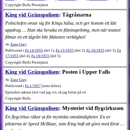
Copyright Bulls Presstjänst
King vid Gränspolisen
: Tågrånarna
Polischefen oroar sig för Kings hälsa, och ger honom ett lätt
uppdrag … Han ska bevaka en filminspelning, men när teamet
filmar en ett tågrån blir fiktionen verklighet!
Av
Zane Grey
.
Publicerad i
Fa
14​/1955
(
del 1
),
Fa
15​/1955
(
del 2
),
Fa
16​/1955
(
del 3
),
Fa
17​/1955
(
del 4
),
Fa
18​/1955
(
del 5
).
Copyright Bulls Presstjänst
King vid Gränspolisen
: Posten i Upper Falls
Av
Zane Gray
.
Publicerad i
Fa
1​/1957
(
sista delen
).
Episoden saknar titel vad jag vet, så jag hittar på en.
Copyright Bulls
King vid Gränspolisen
: Mysteriet vid flygcirkusen
En flygcirkus råkar ut för mystiska omständigheter. En av
piloterna är Speed McBlaze, som King haft att göra med förut …