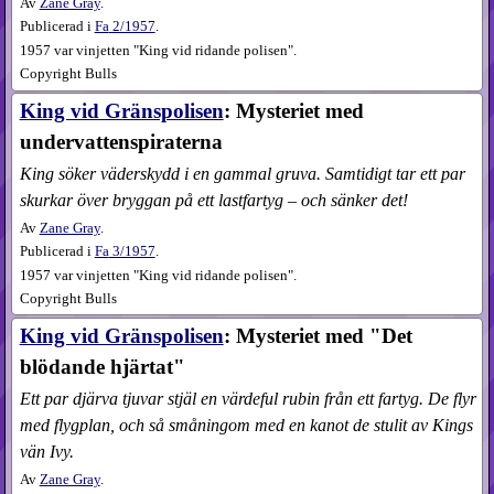
Av
Zane Gray
.
Publicerad i
Fa
2​/1957
.
1957 var vinjetten "King vid ridande polisen".
Copyright Bulls
King vid Gränspolisen
: Mysteriet med
undervattens­piraterna
King söker väderskydd i en gammal gruva. Samtidigt tar ett par
skurkar över bryggan på ett lastfartyg – och sänker det!
Av
Zane Gray
.
Publicerad i
Fa
3​/1957
.
1957 var vinjetten "King vid ridande polisen".
Copyright Bulls
King vid Gränspolisen
: Mysteriet med "Det
blödande hjärtat"
Ett par djärva tjuvar stjäl en värdeful rubin från ett fartyg. De flyr
med flygplan, och så småningom med en kanot de stulit av Kings
vän Ivy.
Av
Zane Gray
.