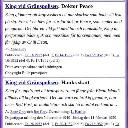
King vid Gränspolisen
: Doktor Peace
King glömmer att kropsvisitera ett par skurkar som hade sitt byte
på sig. Frestelsen blev för stor för doktor Peace, som smiter med
pengarna. Det blir en vild jakt med bil och hundsläde, King är
fortfarande både sjuk och misstänkt för försvinnandet, men men
får hjälp av Chili Dean.
Av
Zane Grey
.
Publicerad i
Fa
13​/1952
(
del 1
),
Fa
14​/1952
(
del 2
),
Fa
15​/1952
(
del 3
),
Fa
16​/1952
(
del 4
),
Fa
17​/1952
(
del 5
).
Detta äventyr saknar titel i tidningen.
Copyright Bulls presstjänst
King vid Gränspolisen
: Hanks skatt
King får uppdraget att transportera en fånge från Blean Islands
tillbaks till högkvarteret. Det ska vara en bråkig gynnare, han
heter Red Post, är malmletare och ska ha mördat en kamrat …
Av
Zane Grey
och
Jim Gary
. Översättning:
L. Hartler
.
Dagstrippar måndag den 5 december 1949 - lördag den 11 februari 1950.
Publicerad i
Fa
19​/1952
(
del 1
),
Fa
20​/1952
(
del 2
),
Fa
21​/1952
(
del 3
),
Fa