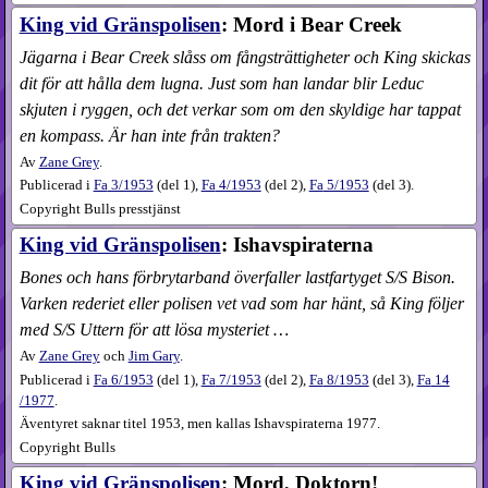
King vid Gränspolisen
: Mord i Bear Creek
Jägarna i Bear Creek slåss om fångsträttigheter och King skickas
dit för att hålla dem lugna. Just som han landar blir Leduc
skjuten i ryggen, och det verkar som om den skyldige har tappat
en kompass. Är han inte från trakten?
Av
Zane Grey
.
Publicerad i
Fa
3​/1953
(
del 1
),
Fa
4​/1953
(
del 2
),
Fa
5​/1953
(
del 3
).
Copyright Bulls presstjänst
King vid Gränspolisen
: Ishavspiraterna
Bones och hans förbrytarband överfaller lastfartyget S/S Bison.
Varken rederiet eller polisen vet vad som har hänt, så King följer
med S/S Uttern för att lösa mysteriet …
Av
Zane Grey
och
Jim Gary
.
Publicerad i
Fa
6​/1953
(
del 1
),
Fa
7​/1953
(
del 2
),
Fa
8​/1953
(
del 3
),
Fa
14​
/1977
.
Äventyret saknar titel 1953, men kallas Ishavspiraterna 1977.
Copyright Bulls
King vid Gränspolisen
: Mord, Doktorn!