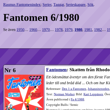
Rasmus Fantomenindex
;
Serier
,
Taggar
,
Serieskapare
,
Sök
.
Fantomen 6/1980
Se även
1950
…
1960
…
1970
…
1978
,
1979
,
1980
,
1981
,
1982
…
1
Nr 6
Fantomen
: Skatten från Rhodo
Ett ödesmättat äventyr om den förste Fa
leder till ond bråd död ... Och om hur 
Referenser:
Den 1:a Fantomen
,
Johanniterorden
Text:
Norman Worker
. Bild:
Kari Leppänen
. Öve
Även publicerad i
Fa
4​/1988
.
Copyright Bulls / Semic