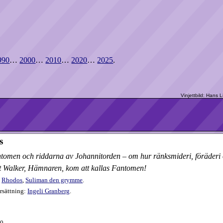
990
…
2000
…
2010
…
2020
…
2025
.
s
ntomen och riddarna av Johannitorden – om hur ränksmideri, föräderi 
Kit Walker, Hämnaren, kom att kallas Fantomen!
,
Rhodos
,
Suliman den grymme
.
rsättning:
Ingeli Granberg
.