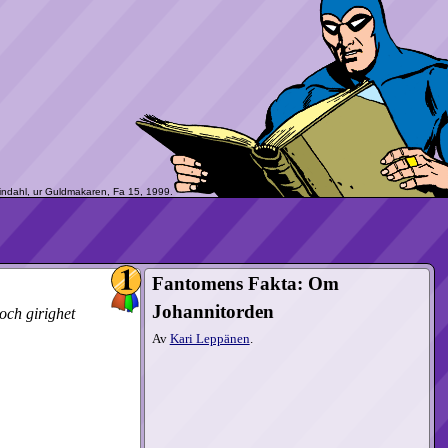
Fantomens Fakta: Om
Johannitorden
och girighet
Av
Kari Leppänen
.