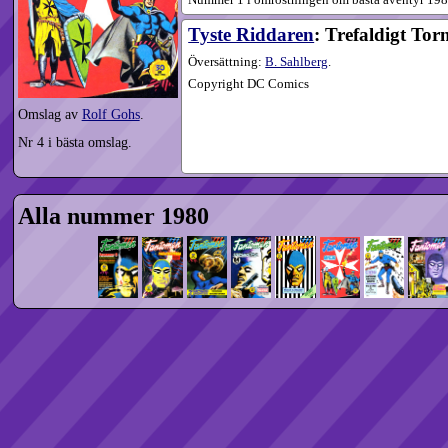
Nummer 1 i omröstningen om bästa äventyr 198
Tyste Riddaren
: Trefaldigt Tor
Översättning:
B. Sahlberg
.
Copyright DC Comics
Omslag av
Rolf Gohs
.
Nr 4 i bästa omslag.
Alla nummer 1980