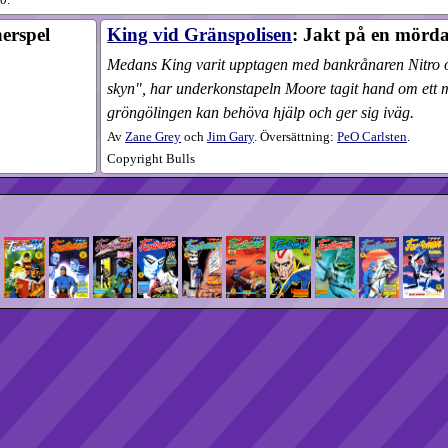
0.
nerspel
King vid Gränspolisen
: Jakt på en mörd
Medans King varit upptagen med bankrånaren Nitro 
skyn", har underkonstapeln Moore tagit hand om ett mo
gröngölingen kan behöva hjälp och ger sig iväg.
Av
Zane Grey
och
Jim Gary
. Översättning:
PeO Carlsten
.
Copyright Bulls