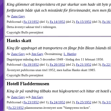
King glömmer att kropsvisitera ett par skurkar som hade sitt byte 
fortfarande både sjuk och misstänkt för försvinnandet, men men få
Av
Zane Grey
.
Publicerad i
Fa
13​/1952
(
del 1
),
Fa
14​/1952
(
del 2
),
Fa
15​/1952
(
del 3
),
Fa
16​
Detta äventyr saknar titel i tidningen.
Copyright Bulls presstjänst
Hanks skatt
King får uppdraget att transportera en fånge från Blean Islands t
Av
Zane Grey
och
Jim Gary
. Översättning:
L. Hartler
.
Dagstrippar måndag den 5 december 1949 - lördag den 11 februari 1950.
Publicerad i
Fa
19​/1952
(
del 1
),
Fa
20​/1952
(
del 2
),
Fa
21​/1952
(
del 3
),
Fa
22​
Äventyret publiceras utan titel 1952, men kallas Hanks skatt 1985.
Copyright Bulls presstjänst
Hotell Fladdermusen
King är på vandring tillbaks mot högkvarteret och hittar ett hotel
Av
Zane Grey
och
Jim Gary
.
Publicerad i
Fa
23​/1952
(
del 1
),
Fa
24​/1952
(
del 2
),
Fa
25​/1952
(
del 3
),
Fa
3​/
I
Fa 22/1952
påannonseras äventyret som "Vampyrens tecken".