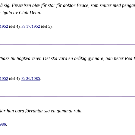
på sig. Frestelsen blev för stor för doktor Peace, som smiter med pengar
r hjälp av Chili Dean.
/1952
(
del 4
),
Fa
17​/1952
(
del 5
).
illbaks till högkvarteret. Det ska vara en bråkig gynnare, han heter R
/1952
(
del 4
),
Fa
26​/1985
.
l där han bara förväntar sig en gammal ruin.
1986
.