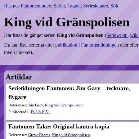
Rasmus Fantomenindex
;
Serier
,
Taggar
,
Serieskapare
,
Sök
.
King vid Gränspolisen
Här listas de gånger serien
King vid Gränspolisen
(
Seriewikin
,
wiki
Du kan lista serierna efter
publikation i Fantomentidningen
eller efte
med i indexet).
Artiklar
Serietidningen Fantomen: Jim Gary – tecknare,
flygare
Referenser:
Jim Gary
,
King vid Gränspolisen
.
Publicerad i:
Fa
12​/1951
.
Fantomen Talar: Original kontra kopia
Referenser:
Greve Pharos
,
King vid Gränspolisen
.