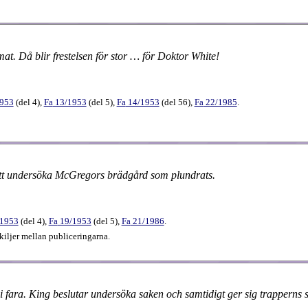
at. Då blir frestelsen för stor … för Doktor White!
1953
(
del 4
),
Fa
13​/1953
(
del 5
),
Fa
14​/1953
(
del 56
),
Fa
22​/1985
.
 att undersöka McGregors brädgård som plundrats.
/1953
(
del 4
),
Fa
19​/1953
(
del 5
),
Fa
21​/1986
.
iljer mellan publiceringarna.
i fara. King beslutar undersöka saken och samtidigt ger sig trapperns s