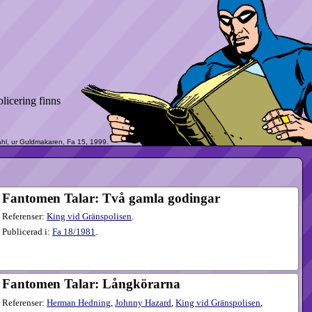
licering finns
Fantomen Talar: Två gamla godingar
Referenser:
King vid Gränspolisen
.
Publicerad i:
Fa
18​/1981
.
Fantomen Talar: Långkörarna
Referenser:
Herman Hedning
,
Johnny Hazard
,
King vid Gränspolisen
,