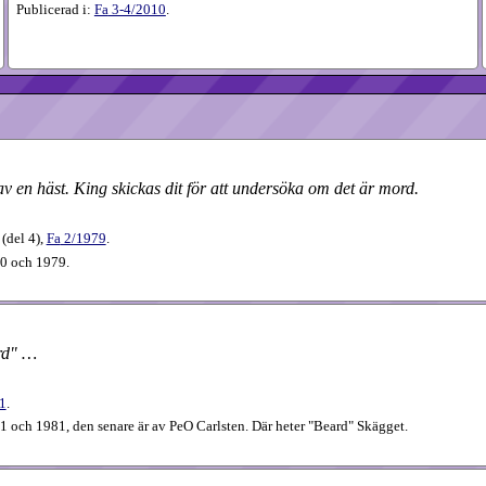
Publicerad i:
Fa
3-4​/2010
.
 av en häst. King skickas dit för att undersöka om det är mord.
(
del 4
),
Fa
2​/1979
.
50 och 1979.
ard" …
1
.
1 och 1981, den senare är av PeO Carlsten. Där heter "Beard" Skägget.