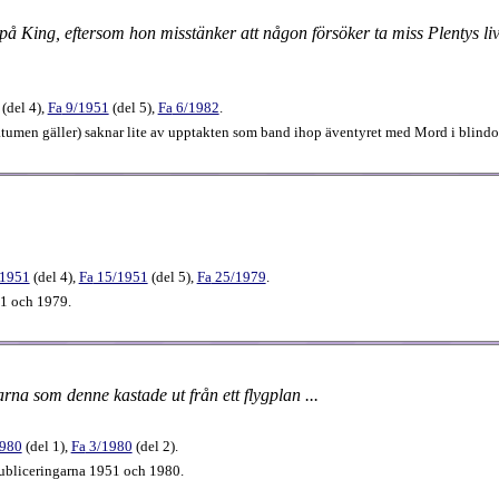
 på King, eftersom hon misstänker att någon försöker ta miss Plentys li
(
del 4
),
Fa
9​/1951
(
del 5
),
Fa
6​/1982
.
atumen gäller) saknar lite av upptakten som band ihop äventyret med Mord i blindo
/1951
(
del 4
),
Fa
15​/1951
(
del 5
),
Fa
25​/1979
.
51 och 1979.
na som denne kastade ut från ett flygplan ...
1980
(
del 1
),
Fa
3​/1980
(
del 2
).
 publiceringarna 1951 och 1980.