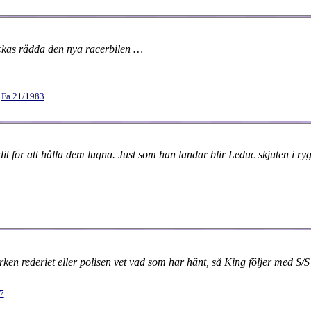
ckas rädda den nya racerbilen …
i
Fa 21/1983
.
dit för att hålla dem lugna. Just som han landar blir Leduc skjuten i 
ken rederiet eller polisen vet vad som har hänt, så King följer med S/S 
7
.