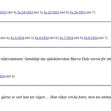
/1953
(
del 4
),
Fa
24​/1953
(
del 5
),
Fa
25​/1953
(
del 6
),
Fa
26​/1953
(
del 7
).
(
del 4
),
Fa
5​/1954
(
del 5
),
Fa
6​/1954
(
del 6
),
Fa
7​/1954
(
del 6
),
Fa
8​/1954
(
del 7
).
väder­stationer. Samtidigt ska sjuk­sköterskan Marva Dale norrut för 
1954
(
del 4
).
g gärna se vart han tar vägen … Han råkar vricka foten, men tas omha