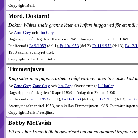
Copyright Bulls
Mord, Doktorn!
Doktor Whites snåle granne låter en luffare hugga ved för ett mål m
Av
Zane Grey
och
Jim Gary
.
Dagstrippar måndag den 10 oktober 1949 - lördag den 3 december 1949.
Publicerad i
Fa
9​/1953
(
del 1
),
Fa
10​/1953
(
del 2
),
Fa
11​/1953
(
del 3
),
Fa
12​/
1953 saknar äventyret titel.
Copyright KFS / Distr. Bulls
Timmertjuven
King sitter med pappersarbete i högkvarteret, men blir utskickad
Av
Zane Grey
,
Zane Gray
och
Jim Gary
. Översättning:
L. Hartler
.
Dagstrippar måndag den 10 april 1950 - lördag den 27 maj 1950.
Publicerad i
Fa
15​/1953
(
del 1
),
Fa
16​/1953
(
del 2
),
Fa
17​/1953
(
del 3
),
Fa
18​
Äventyret saknar titel 1953, men kallas Timmertjuven 1986. Översättningen sk
Copyright Bulls Presstjänst
Bobby McTavish
Ett brev har kommit till högkvarteret om att en gammal trapper är 