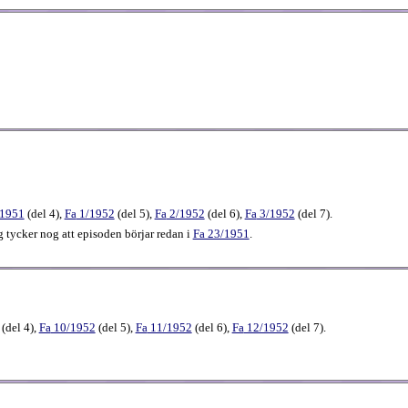
/1951
(
del 4
),
Fa
1​/1952
(
del 5
),
Fa
2​/1952
(
del 6
),
Fa
3​/1952
(
del 7
).
g tycker nog att episoden börjar redan i
Fa 23/1951
.
(
del 4
),
Fa
10​/1952
(
del 5
),
Fa
11​/1952
(
del 6
),
Fa
12​/1952
(
del 7
).