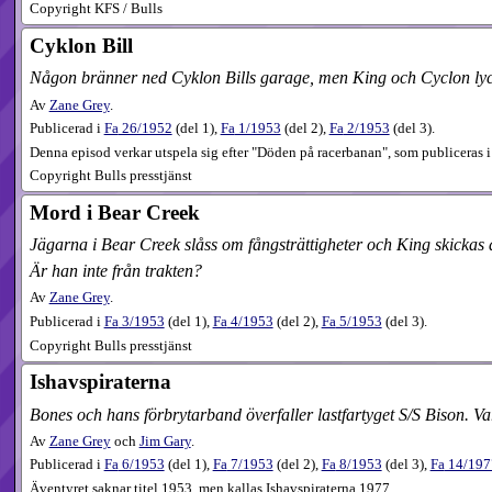
Copyright KFS / Bulls
Cyklon Bill
Någon bränner ned Cyklon Bills garage, men King och Cyclon ly
Av
Zane Grey
.
Publicerad i
Fa
26​/1952
(
del 1
),
Fa
1​/1953
(
del 2
),
Fa
2​/1953
(
del 3
).
Denna episod verkar utspela sig efter "Döden på racerbanan", som publiceras 
Copyright Bulls presstjänst
Mord i Bear Creek
Jägarna i Bear Creek slåss om fångsträttigheter och King skickas 
Är han inte från trakten?
Av
Zane Grey
.
Publicerad i
Fa
3​/1953
(
del 1
),
Fa
4​/1953
(
del 2
),
Fa
5​/1953
(
del 3
).
Copyright Bulls presstjänst
Ishavspiraterna
Bones och hans förbrytarband överfaller lastfartyget S/S Bison. Var
Av
Zane Grey
och
Jim Gary
.
Publicerad i
Fa
6​/1953
(
del 1
),
Fa
7​/1953
(
del 2
),
Fa
8​/1953
(
del 3
),
Fa
14​/197
Äventyret saknar titel 1953, men kallas Ishavspiraterna 1977.