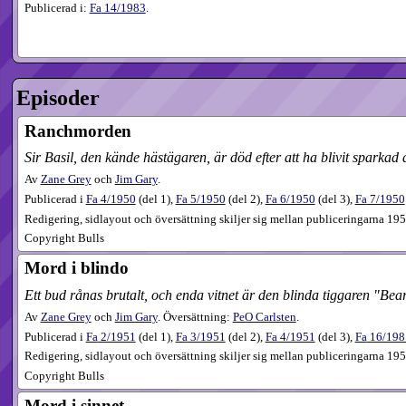
Publicerad i:
Fa
14​/1983
.
Episoder
Ranchmorden
Sir Basil, den kände hästägaren, är död efter att ha blivit sparkad
Av
Zane Grey
och
Jim Gary
.
Publicerad i
Fa
4​/1950
(
del 1
),
Fa
5​/1950
(
del 2
),
Fa
6​/1950
(
del 3
),
Fa
7​/1950
Redigering, sidlayout och översättning skiljer sig mellan publiceringarna 19
Copyright Bulls
Mord i blindo
Ett bud rånas brutalt, och enda vitnet är den blinda tiggaren "Be
Av
Zane Grey
och
Jim Gary
. Översättning:
PeO Carlsten
.
Publicerad i
Fa
2​/1951
(
del 1
),
Fa
3​/1951
(
del 2
),
Fa
4​/1951
(
del 3
),
Fa
16​/198
Redigering, sidlayout och översättning skiljer sig mellan publiceringarna 195
Copyright Bulls
Mord i sinnet