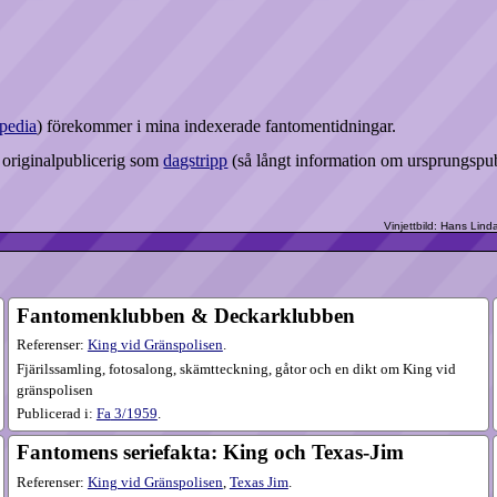
pedia
) förekommer i mina indexerade fantomentidningar.
r originalpublicerig som
dagstripp
(så långt information om ursprungspub
Fantomenklubben & Deckarklubben
Referenser:
King vid Gränspolisen
.
Fjärilssamling, fotosalong, skämtteckning, gåtor och en dikt om King vid
gränspolisen
Publicerad i:
Fa
3​/1959
.
Fantomens seriefakta: King och Texas-Jim
Referenser:
King vid Gränspolisen
,
Texas Jim
.