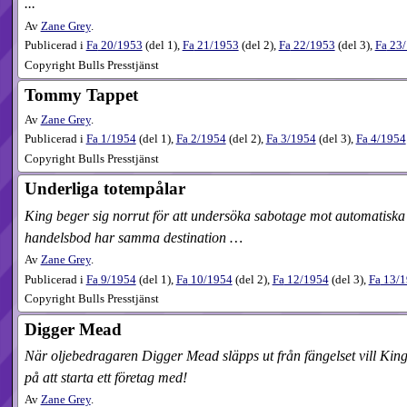
...
Av
Zane Grey
.
Publicerad i
Fa
20​/1953
(
del 1
),
Fa
21​/1953
(
del 2
),
Fa
22​/1953
(
del 3
),
Fa
23​
Copyright Bulls Presstjänst
Tommy Tappet
Av
Zane Grey
.
Publicerad i
Fa
1​/1954
(
del 1
),
Fa
2​/1954
(
del 2
),
Fa
3​/1954
(
del 3
),
Fa
4​/1954
Copyright Bulls Presstjänst
Underliga totempålar
King beger sig norrut för att undersöka sabotage mot automatiska 
handelsbod har samma destination …
Av
Zane Grey
.
Publicerad i
Fa
9​/1954
(
del 1
),
Fa
10​/1954
(
del 2
),
Fa
12​/1954
(
del 3
),
Fa
13​/
Copyright Bulls Presstjänst
Digger Mead
När oljebedragaren Digger Mead släpps ut från fängelset vill Kin
på att starta ett företag med!
Av
Zane Grey
.