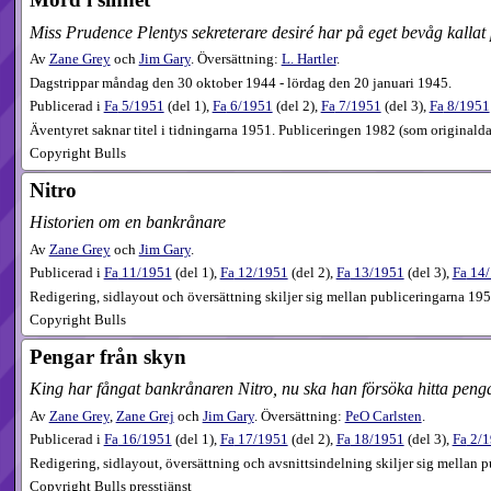
Miss Prudence Plentys sekreterare desiré har på eget bevåg kallat
Av
Zane Grey
och
Jim Gary
. Översättning:
L. Hartler
.
Dagstrippar måndag den 30 oktober 1944 - lördag den 20 januari 1945.
Publicerad i
Fa
5​/1951
(
del 1
),
Fa
6​/1951
(
del 2
),
Fa
7​/1951
(
del 3
),
Fa
8​/1951
Äventyret saknar titel i tidningarna 1951. Publiceringen 1982 (som originald
Copyright Bulls
Nitro
Historien om en bankrånare
Av
Zane Grey
och
Jim Gary
.
Publicerad i
Fa
11​/1951
(
del 1
),
Fa
12​/1951
(
del 2
),
Fa
13​/1951
(
del 3
),
Fa
14​
Redigering, sidlayout och översättning skiljer sig mellan publiceringarna 19
Copyright Bulls
Pengar från skyn
King har fångat bankrånaren Nitro, nu ska han försöka hitta pengar
Av
Zane Grey
,
Zane Grej
och
Jim Gary
. Översättning:
PeO Carlsten
.
Publicerad i
Fa
16​/1951
(
del 1
),
Fa
17​/1951
(
del 2
),
Fa
18​/1951
(
del 3
),
Fa
2​/
Redigering, sidlayout, översättning och avsnittsindelning skiljer sig mellan
Copyright Bulls presstjänst