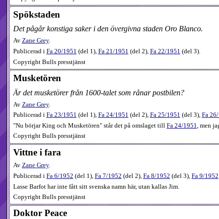
Spökstaden
Det pågår konstiga saker i den övergivna staden Oro Blanco.
Av
Zane Grey
.
Publicerad i
Fa
20​/1951
(
del 1
),
Fa
21​/1951
(
del 2
),
Fa
22​/1951
(
del 3
).
Copyright Bulls presstjänst
Musketören
Är det musketörer från 1600-talet som rånar postbilen?
Av
Zane Grey
.
Publicerad i
Fa
23​/1951
(
del 1
),
Fa
24​/1951
(
del 2
),
Fa
25​/1951
(
del 3
),
Fa
26​
"Nu börjar King och Musketören" står det på omslaget till
Fa 24/1951
, men ja
Copyright Bulls presstjänst
Vittne i fara
Av
Zane Grey
.
Publicerad i
Fa
6​/1952
(
del 1
),
Fa
7​/1952
(
del 2
),
Fa
8​/1952
(
del 3
),
Fa
9​/1952
Lasse Barfot har inte fått sitt svenska namn här, utan kallas Jim.
Copyright Bulls presstjänst
Doktor Peace