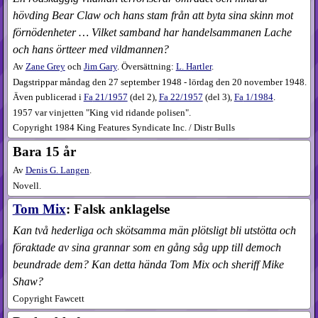
hövding Bear Claw och hans stam från att byta sina skinn mot
förnödenheter … Vilket samband har handelsammanen Lache
och hans örtteer med vildmannen?
Av
Zane Grey
och
Jim Gary
. Översättning:
L. Hartler
.
Dagstrippar måndag den 27 september 1948 - lördag den 20 november 1948.
Även publicerad i
Fa
21​/1957
(
del 2
),
Fa
22​/1957
(
del 3
),
Fa
1​/1984
.
1957 var vinjetten "King vid ridande polisen".
Copyright 1984 King Features Syndicate Inc. / Distr Bulls
Bara 15 år
Av
Denis G. Langen
.
Novell.
Tom Mix
: Falsk anklagelse
Kan två hederliga och skötsamma män plötsligt bli utstötta och
föraktade av sina grannar som en gång såg upp till democh
beundrade dem? Kan detta hända Tom Mix och sheriff Mike
Shaw?
Copyright Fawcett