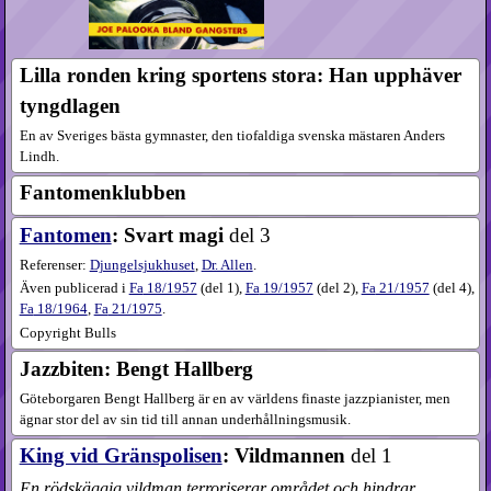
Lilla ronden kring sportens stora: Han upphäver
tyngdlagen
En av Sveriges bästa gymnaster, den tiofaldiga svenska mästaren Anders
Lindh.
Fantomenklubben
Fantomen
: Svart magi
del 3
Referenser:
Djungelsjukhuset
,
Dr. Allen
.
Även publicerad i
Fa
18​/1957
(
del 1
),
Fa
19​/1957
(
del 2
),
Fa
21​/1957
(
del 4
),
Fa
18​/1964
,
Fa
21​/1975
.
Copyright Bulls
Jazzbiten: Bengt Hallberg
Göteborgaren Bengt Hallberg är en av världens finaste jazzpianister, men
ägnar stor del av sin tid till annan underhållningsmusik.
King vid Gränspolisen
: Vildmannen
del 1
En rödskäggig vildman terroriserar området och hindrar