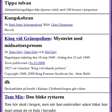
Tippa tolvan
Allmänbilningsfrågor från djurens värld, med 100 kronor i prispotten.
Kungskobran
Av
Karl-Aage Schwartzkopf
. Bild:
Göte Göransson
.
Novell.
King vid Gränspolisen
: Mysteriet med
midnattsexpressen
Av
Zane Grey
,
Zane Gray
och
Jim Gary
.
Dagstrippar måndag den 16 maj 1949 - lördag den 23 juli 1949.
Även publicerad i
Fa
21​/2000
.
1957 var vinjetten "King vid ridande polisen".
Copyright 1949, 2000 King Features Syndicate Inc. /distr. Bulls
dk
Deckarbladet på besök i Kalmar. Chiffer­tävlingen går vidare.
Tom Mix
: Den bleke ryttaren
Tom hör skott i bergen, men när han undersöker saken hittar han
inget annat än en bula i huvudet.