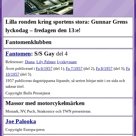
Lilla ronden kring sportens stora: Gunnar Grens
lyckodag – fredagen den 13:e!
Fantomenklubben
Fantomen
: S/S Gay
del 4
Referenser:
Diana
,
Lily Palmer
,
Lyxkryssare
.
Även publicerad i
Fa
6​/1957
(
del 1
),
Fa
7​/1957
(
del 2
),
Fa
8​/1957
(
del 3
),
Fa
10​/1957
(
del 5
).
1957 publiceras dagstripparna löpande, så serien börjar mitt i en sida och
saknar titel.
Copyright Bulls Presstjänst
Massor med motorcykel­märken
Monark, NV, Puch, Strakonice och TWN presenteras.
Joe Palooka
Copyright Europa-press