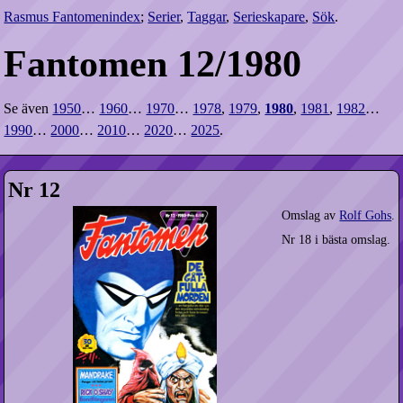
Rasmus Fantomenindex
;
Serier
,
Taggar
,
Serieskapare
,
Sök
.
Fantomen 12/1980
Se även
1950
…
1960
…
1970
…
1978
,
1979
,
1980
,
1981
,
1982
…
1990
…
2000
…
2010
…
2020
…
2025
.
Nr 12
Omslag av
Rolf Gohs
.
Nr 18 i bästa omslag.