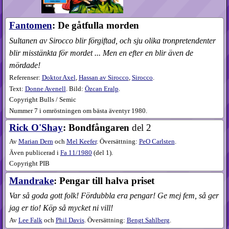
Fantomen
: De gåtfulla morden
Sultanen av Sirocco blir förgiftad, och sju olika tronpretendenter
blir misstänkta för mordet ... Men en efter en blir även de
mördade!
Referenser:
Doktor Axel
,
Hassan av Sirocco
,
Sirocco
.
Text:
Donne Avenell
. Bild:
Özcan Eralp
.
Copyright Bulls / Semic
Nummer 7 i omröstningen om bästa äventyr 1980.
Rick O'Shay
: Bondfångaren
del 2
Av
Marian Dern
och
Mel Keefer
. Översättning:
PeO Carlsten
.
Även publicerad i
Fa
11​/1980
(
del 1
).
Copyright PIB
Mandrake
: Pengar till halva priset
Var så goda gott folk! Fördubbla era pengar! Ge mej fem, så ger
jag er tio! Köp så mycket ni vill!
Av
Lee Falk
och
Phil Davis
. Översättning:
Bengt Sahlberg
.