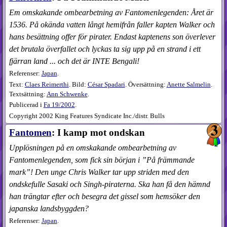
Em omskakande ombearbetning av Fantomenlegenden: Året är
1536. På okända vatten långt hemifrån faller kapten Walker och
hans besättning offer för pirater. Endast kaptenens son överlever
det brutala överfallet och lyckas ta sig upp på en strand i ett
fjärran land ... och det är INTE Bengali!
Referenser:
Japan
.
Text:
Claes Reimerthi
. Bild:
César Spadari
. Översättning:
Anette Salmelin
.
Textsättning:
Ann Schwenke
.
Publicerad i
Fa
19​/2002
.
Copyright 2002 King Features Syndicate Inc./distr. Bulls
Fantomen
: I kamp mot ondskan
Upplösningen på en omskakande ombearbetning av
Fantomenlegenden, som fick sin början i ”På främmande
mark”! Den unge Chris Walker tar upp striden med den
ondskefulle Sasaki och Singh-piraterna. Ska han få den hämnd
han trängtar efter och besegra det gissel som hemsöker den
japanska landsbyggden?
Referenser:
Japan
.