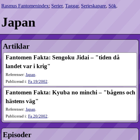
Rasmus Fantomenindex
;
Serier
,
Taggar
,
Serieskapare
,
Sök
.
Japan
Artiklar
Fantomen Fakta: Sengoku Jidai – "tiden då
landet var i krig"
Referenser:
Japan
.
Publicerad i:
Fa
19​/2002
.
Fantomen Fakta: Kyuba no minchi – "bågens och
hästens väg"
Referenser:
Japan
.
Publicerad i:
Fa
20​/2002
.
Episoder