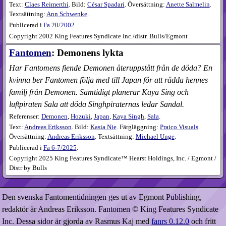
Text:
Claes Reimerthi
. Bild:
César Spadari
. Översättning:
Anette Salmelin
.
Textsättning:
Ann Schwenke
.
Publicerad i
Fa
20​/2002
.
Copyright 2002 King Features Syndicate Inc./distr. Bulls/Egmont
Fantomen
: Demonens lykta
Har Fantomens fiende Demonen återuppstått från de döda? En
kvinna ber Fantomen följa med till Japan för att rädda hennes
familj från Demonen. Samtidigt planerar Kaya Sing och
luftpiraten Sala att döda Singhpiraternas ledar Sandal.
Referenser:
Demonen
,
Hozuki
,
Japan
,
Kaya Singh
,
Sala
.
Text:
Andreas Eriksson
. Bild:
Kasia Nie
. Färgläggning:
Praico Visuals
.
Översättning:
Andreas Eriksson
. Textsättning:
Michael Unge
.
Publicerad i
Fa
6-7​/2025
.
Copyright 2025 King Features Syndicate™ Hearst Holdings, Inc. / Egmont /
Distr by Bulls
Den svenska Fantomentidningen ges ut av Egmont Publishing,
redaktör är Andreas Eriksson. Fantomen © King Features Syndicate
Inc. Dessa sidor är gjorda av Rasmus Kaj med
fanrs 0.12.0
och fritt