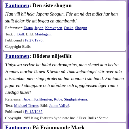
Fantomen
: Den siste shogun
Han vill bli hela Japans Shogun. För att nå det målet har han
stulit delar för att bygga en atombomb!
Referenser:
Diana
,
Japan
,
Kärnvapen
,
Osaka
,
Shogun
.
Text:
J. Bull
. Bild:
Maidagan
.
Publicerad i
Fa
27​/1976
.
Copyright Bulls
Fantomen
: Dödens nöjesfält
Tiniyawa verkar ha hittat en drömprins, men skenet kan bedra.
Hennes morfar Ikowu Kiwoto på Takaweföretaget står över alla
misstankar, men singhpiraterna har honom i sin hand. Fantomen
jagar en kidnappare och mördare och uppgörelsen äger rum i
Lustiga huset!
Referenser:
Japan
,
Kalifornien
,
Kobe
,
Singhpiraterna
.
Text:
Michael Tierres
. Bild:
Jaime Vallvé
.
Publicerad i
Fa
15​/1985
.
Copyright 1985 King Features Syndicate Inc. / Distr. Bulls / Semic.
Fantomen
: På Främmande Mark