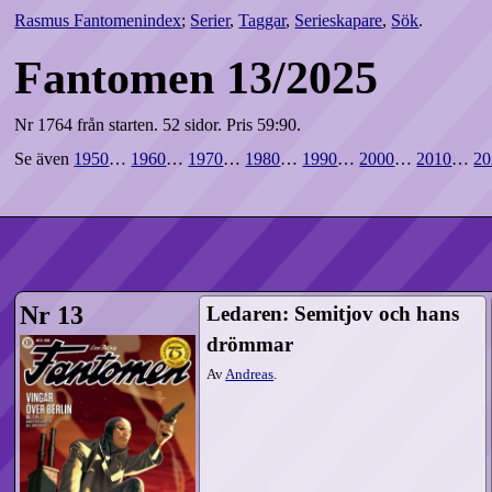
Rasmus Fantomenindex
;
Serier
,
Taggar
,
Serieskapare
,
Sök
.
Fantomen 13/2025
Nr 1764 från starten.
52 sidor.
Pris 59:90.
Se även
1950
…
1960
…
1970
…
1980
…
1990
…
2000
…
2010
…
20
Nr 13
Ledaren: Semitjov och hans
drömmar
Av
Andreas
.