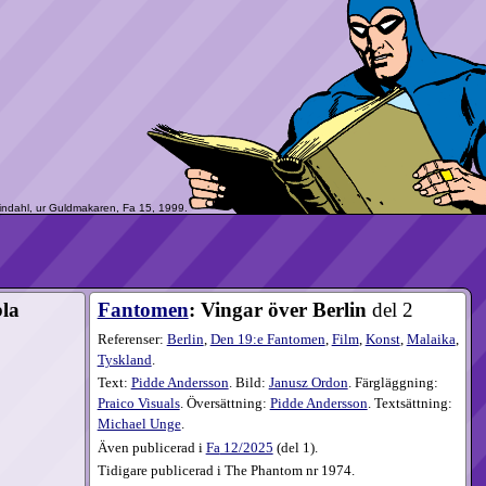
bla
Fantomen
: Vingar över Berlin
del 2
Referenser:
Berlin
,
Den 19:e Fantomen
,
Film
,
Konst
,
Malaika
,
Tyskland
.
Text:
Pidde Andersson
. Bild:
Janusz Ordon
. Färgläggning:
Praico Visuals
. Översättning:
Pidde Andersson
. Textsättning:
Michael Unge
.
Även publicerad i
Fa
12​/2025
(
del 1
).
Tidigare publicerad i The Phantom nr 1974.