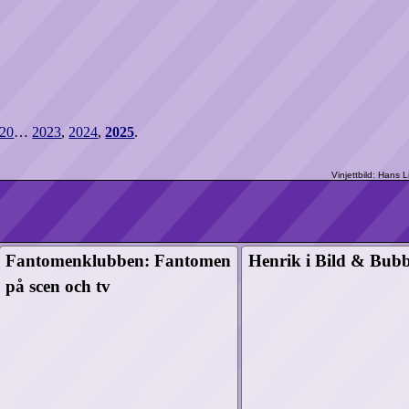
20
…
2023
,
2024
,
2025
.
Fantomen­klubben: Fantomen
Henrik i Bild & Bub
på scen och tv