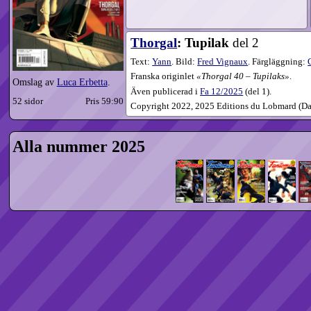
Thorgal
: Tupilak
del 2
Text:
Yann
. Bild:
Fred Vignaux
. Färgläggning:
Franska originlet
Thorgal 40 – Tupilaks
.
Omslag av
Luca Erbetta
.
Även publicerad i
Fa
12​/2025
(
del 1
).
52 sidor
Pris 59:90
Copyright 2022, 2025 Editions du Lobmard (D
Alla nummer 2025