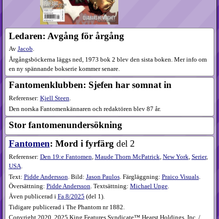
Ledaren: Avgång för årgång
Av
Jacob
.
Årgångsböckerna läggs ned, 1973 bok 2 blev den sista boken. Mer info om
en ny spännande bokserie kommer senare.
Fantomen­klubben: Sjefen har somnat in
Referenser:
Kjell Steen
.
Den norska Fantomen­kännaren och redaktören blev 87 år.
Stor fantomenundersökning
Fantomen
: Mord i fyrfärg
del 2
Referenser:
Den 19:e Fantomen
,
Maude Thorn McPatrick
,
New York
,
Serier
,
USA
.
Text:
Pidde Andersson
. Bild:
Jason Paulos
. Färgläggning:
Praico Visuals
.
Översättning:
Pidde Andersson
. Textsättning:
Michael Unge
.
Även publicerad i
Fa
8​/2025
(
del 1
).
Tidigare publicerad i The Phantom nr 1882.
Copyright 2020, 2025 King Features Syndicate™ Hearst Holdings, Inc. /