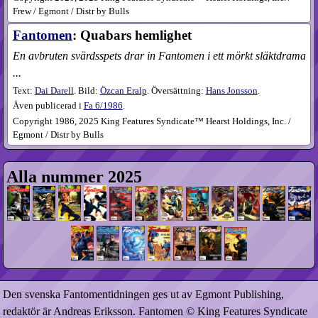
Frew / Egmont / Distr by Bulls
Fantomen
: Quabars hemlighet
En avbruten svärdsspets drar in Fantomen i ett mörkt släktdrama
...
Text:
Dai Darell
. Bild:
Özcan Eralp
. Översättning:
Hans Jonsson
.
Även publicerad i
Fa
6​/1986
.
Copyright 1986, 2025 King Features Syndicate™ Hearst Holdings, Inc. /
Egmont / Distr by Bulls
Alla nummer 2025
Den svenska Fantomentidningen ges ut av Egmont Publishing,
redaktör är Andreas Eriksson. Fantomen © King Features Syndicate