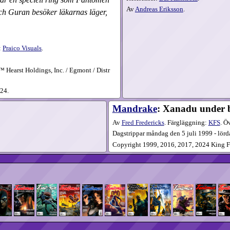
Av
Andreas Eriksson
.
och Guran besöker läkarnas läger,
:
Praico Visuals
.
Hearst Holdings, Inc. / Egmont / Distr
24.
Mandrake
: Xanadu under 
Av
Fred Fredericks
. Färgläggning:
KFS
. Ö
Dagstrippar måndag den 5 juli 1999 - lörd
Copyright 1999, 2016, 2017, 2024 King Fe