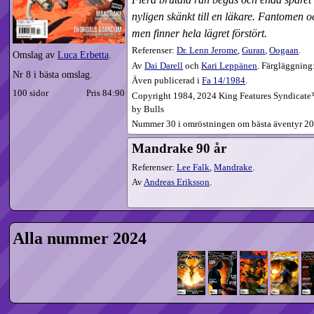
nyligen skänkt till en läkare. Fantomen 
men finner hela lägret förstört.
Referenser:
Dr. Lenn Jerome
,
Guran
,
Oogaan
.
Omslag av
Luca Erbetta
.
Av
Dai Darell
och
Kari Leppänen
. Färgläggning
Nr 8 i bästa omslag.
Även publicerad i
Fa
14​/1984
.
100 sidor
Pris 84:90
Copyright 1984, 2024 King Features Syndicate™ 
by Bulls
Nummer 30 i omröstningen om bästa äventyr 20
Mandrake 90 år
Referenser:
Lee Falk
,
Mandrake
.
Av
Andreas Eriksson
.
Alla nummer 2024