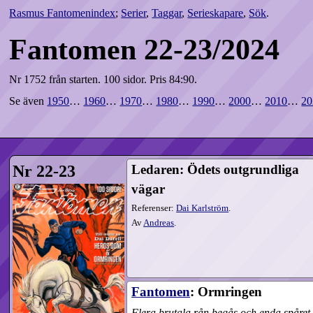
Rasmus Fantomenindex
;
Serier
,
Taggar
,
Serieskapare
,
Sök
.
Fantomen 22-23/2024
Nr 1752 från starten.
100 sidor.
Pris 84:90.
Se även
1950
…
1960
…
1970
…
1980
…
1990
…
2000
…
2010
…
20
Nr 22-23
Ledaren: Ödets outgrundliga
vägar
Referenser:
Dai Karlström
.
Av
Andreas
.
Fantomen
: Ormringen
Flera brutala rån begås och enda spåret