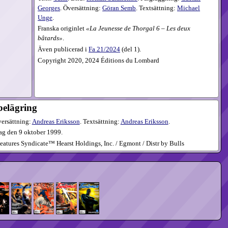
Georges
. Översättning:
Göran Semb
. Textsättning:
Michael
Unge
.
Franska originlet
La Jeunesse de Thorgal 6 – Les deux
bâtards
.
Även publicerad i
Fa
21​/2024
(
del 1
).
Copyright 2020, 2024 Éditions du Lombard
belägring
versättning:
Andreas Eriksson
. Textsättning:
Andreas Eriksson
.
ag den 9 oktober 1999.
atures Syndicate™ Hearst Holdings, Inc. / Egmont / Distr by Bulls