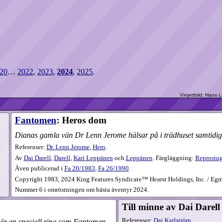
20
…
2022
,
2023
,
2024
,
2025
.
Fantomen
: Heros dom
Dianas gamla vän Dr Lenn Jerome hälsar på i trädhuset samtidig
Referenser:
Dr. Lenn Jerome
,
Hero
.
Av
Dai Darell
,
Darell
,
Kari Leppänen
och
Leppänen
. Färgläggning:
Reprostu
Även publicerad i
Fa
20​/1983
,
Fa
26​/1990
.
Copyright 1983, 2024 King Features Syndicate™ Hearst Holdings, Inc. / Egmo
Nummer 6 i omröstningen om bästa äventyr 2024.
Till minne av Dai Darell
Referenser:
Dai Karlström
.
 är en speciell ring som Fantomen