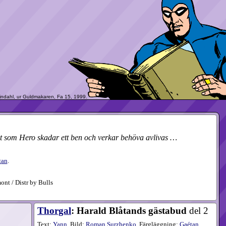
t som Hero skadar ett ben och verkar behöva avlivas …
gan
.
nt / Distr by Bulls
Thorgal
: Harald Blåtands gästabud
del 2
Text:
Yann
. Bild:
Roman Surzhenko
. Färgläggning:
Gaétan