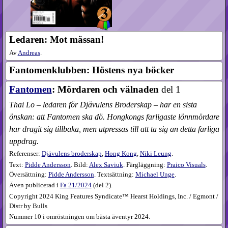
Ledaren: Mot mässan!
Av
Andreas
.
Fantomen­klubben: Höstens nya böcker
Fantomen
: Mördaren och välnaden
del 1
Thai Lo – ledaren för Djävulens Broderskap – har en sista
önskan: att Fantomen ska dö. Hongkongs farligaste lönnmördare
har dragit sig tillbaka, men utpressas till att ta sig an detta farliga
uppdrag.
Referenser:
Djävulens broderskap
,
Hong Kong
,
Niki Leung
.
Text:
Pidde Andersson
. Bild:
Alex Saviuk
. Färgläggning:
Praico Visuals
.
Översättning:
Pidde Andersson
. Textsättning:
Michael Unge
.
Även publicerad i
Fa
21​/2024
(
del 2
).
Copyright 2024 King Features Syndicate™ Hearst Holdings, Inc. / Egmont /
Distr by Bulls
Nummer 10 i omröstningen om bästa äventyr 2024.