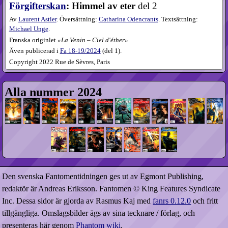
Förgifterskan
: Himmel av eter
del 2
Av
Laurent Astier
. Översättning:
Catharina Odencrants
. Textsättning:
Michael Unge
.
Franska originlet
La Venin – Ciel d'éther
.
Även publicerad i
Fa
18-19​/2024
(
del 1
).
Copyright 2022 Rue de Sèvres, Paris
Alla nummer 2024
Den svenska Fantomentidningen ges ut av Egmont Publishing,
redaktör är Andreas Eriksson. Fantomen © King Features Syndicate
Inc. Dessa sidor är gjorda av Rasmus Kaj med
fanrs 0.12.0
och fritt
tillgängliga. Omslagsbilder ägs av sina tecknare / förlag, och
presenteras här genom
Phantom wiki
.