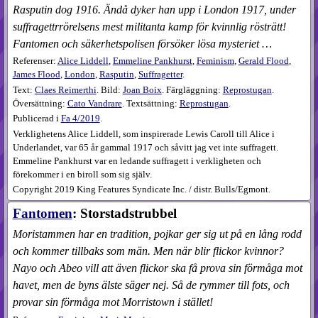
Rasputin dog 1916. Ändå dyker han upp i London 1917, under
suffragettrrörelsens mest militanta kamp för kvinnlig rösträtt!
Fantomen och säkerhetspolisen försöker lösa mysteriet …
Referenser:
Alice Liddell
,
Emmeline Pankhurst
,
Feminism
,
Gerald Flood
,
James Flood
,
London
,
Rasputin
,
Suffragetter
.
Text:
Claes Reimerthi
. Bild:
Joan Boix
. Färgläggning:
Reprostugan
.
Översättning:
Cato Vandrare
. Textsättning:
Reprostugan
.
Publicerad i
Fa
4​/2019
.
Verklighetens Alice Liddell, som inspirerade Lewis Caroll till Alice i
Underlandet, var 65 år gammal 1917 och såvitt jag vet inte suffragett.
Emmeline Pankhurst var en ledande suffragett i verkligheten och
förekommer i en biroll som sig själv.
Copyright 2019 King Features Syndicate Inc. / distr. Bulls/Egmont.
Fantomen
: Storstadstrubbel
Moristammen har en tradition, pojkar ger sig ut på en lång rodd
och kommer tillbaks som män. Men när blir flickor kvinnor?
Nayo och Abeo vill att även flickor ska få prova sin förmåga mot
havet, men de byns älste säger nej. Så de rymmer till fots, och
provar sin förmåga mot Morristown i stället!