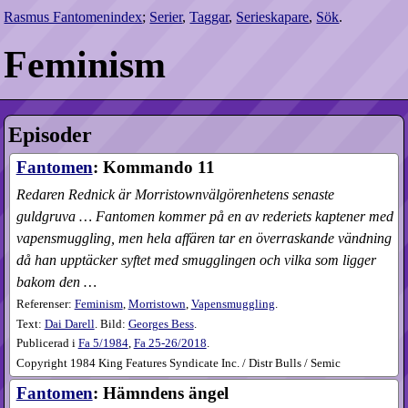
Rasmus Fantomenindex
;
Serier
,
Taggar
,
Serieskapare
,
Sök
.
Feminism
Episoder
Fantomen
: Kommando 11
Redaren Rednick är Morristown­välgörenhetens senaste
guldgruva … Fantomen kommer på en av rederiets kaptener med
vapensmuggling, men hela affären tar en överraskande vändning
då han upptäcker syftet med smugglingen och vilka som ligger
bakom den …
Referenser:
Feminism
,
Morristown
,
Vapensmuggling
.
Text:
Dai Darell
. Bild:
Georges Bess
.
Publicerad i
Fa
5​/1984
,
Fa
25-26​/2018
.
Copyright 1984 King Features Syndicate Inc. / Distr Bulls / Semic
Fantomen
: Hämndens ängel