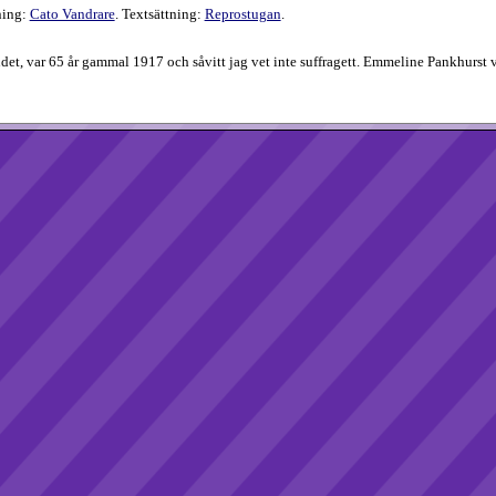
ning:
Cato Vandrare
. Textsättning:
Reprostugan
.
ndet, var 65 år gammal 1917 och såvitt jag vet inte suffragett. Emmeline Pankhurst 