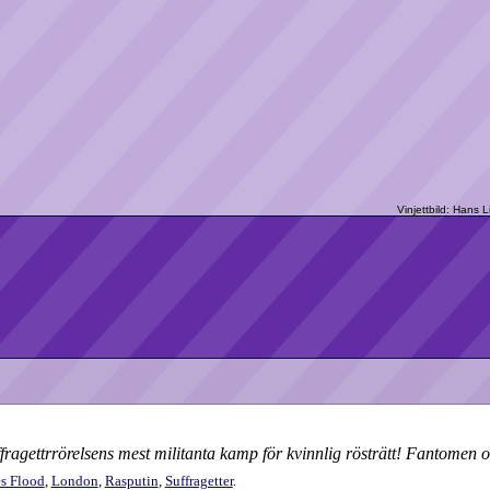
agettrrörelsens mest militanta kamp för kvinnlig rösträtt! Fantomen o
s Flood
,
London
,
Rasputin
,
Suffragetter
.