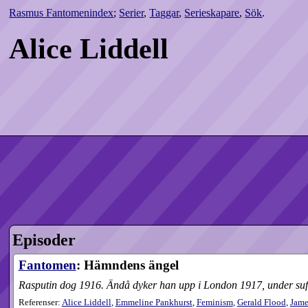
Rasmus Fantomenindex
;
Serier
,
Taggar
,
Serieskapare
,
Sök
.
Alice Liddell
Episoder
Fantomen
: Hämndens ängel
Rasputin dog 1916. Ändå dyker han upp i London 1917, under suffr
Referenser:
Alice Liddell
,
Emmeline Pankhurst
,
Feminism
,
Gerald Flood
,
Jame