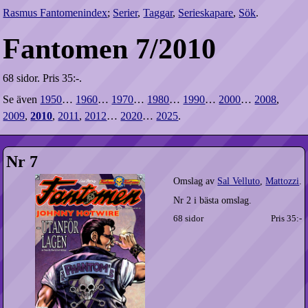
Rasmus Fantomenindex
;
Serier
,
Taggar
,
Serieskapare
,
Sök
.
Fantomen 7/2010
68 sidor.
Pris 35:-.
Se även
1950
…
1960
…
1970
…
1980
…
1990
…
2000
…
2008
,
2009
,
2010
,
2011
,
2012
…
2020
…
2025
.
Nr 7
Omslag av
Sal Velluto
,
Mattozzi
.
Nr 2 i bästa omslag.
68 sidor
Pris 35:-