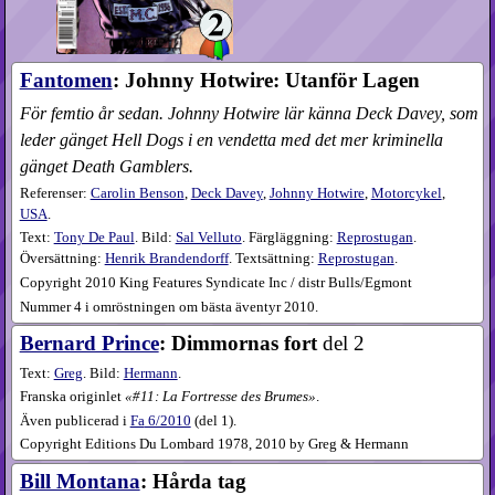
Fantomen
: Johnny Hotwire: Utanför Lagen
För femtio år sedan. Johnny Hotwire lär känna Deck Davey, som
leder gänget Hell Dogs i en vendetta med det mer kriminella
gänget Death Gamblers.
Referenser:
Carolin Benson
,
Deck Davey
,
Johnny Hotwire
,
Motorcykel
,
USA
.
Text:
Tony De Paul
. Bild:
Sal Velluto
. Färgläggning:
Reprostugan
.
Översättning:
Henrik Brandendorff
. Textsättning:
Reprostugan
.
Copyright 2010 King Features Syndicate Inc / distr Bulls/Egmont
Nummer 4 i omröstningen om bästa äventyr 2010.
Bernard Prince
: Dimmornas fort
del 2
Text:
Greg
. Bild:
Hermann
.
Franska originlet
#11: La Fortresse des Brumes
.
Även publicerad i
Fa
6​/2010
(
del 1
).
Copyright Editions Du Lombard 1978, 2010 by Greg & Hermann
Bill Montana
: Hårda tag