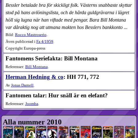
Bessler betalade bra för skickligt folk. Västerns snabbaste skyttar
stod på hans avlöningslista, och de hårda guldgrävarna i lägret
höll sig lugna när han viftade med pengar. Bara Bill Montana
var dåraktig nog att utmana makten hos Besslers bankkonto ...
Bild:
Rocco Mastroserio
.
Även publicerad i
Fa
4​/1959
.
Copyright Europa-press
Fantomens Seriefakta: Bill Montana
Referenser:
Bill Montana
.
Herman Hedning & co
: HH 771, 772
Av
Jonas Darnell
.
Fantomen talar: Hur snäll är en elefant?
Referenser:
Joomba
.
Alla nummer 2010