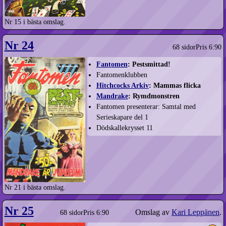
Nr 15 i bästa omslag.
Nr 24
68 sidor
Pris 6:90
Fantomen
: Pestsmittad!
Fantomenklubben
Hitchcocks Arkiv
: Mammas flicka
Mandrake
: Rymdmonstren
Fantomen presenterar: Samtal med
Serieskapare del 1
Dödskallekrysset 11
Nr 21 i bästa omslag.
Nr 25
Omslag av
Kari Leppänen
.
68 sidor
Pris 6:90