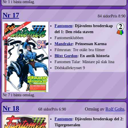
Nr 1 i bästa omslag.
Nr 17
84 sidor
Pris 8:90
Fantomen
: Djävulens broderskap
del 1: Den röda staven
Fantomenklubben
Mandrake
: Prinsessan Karma
Filmrutan: Tre otäkt bra filmer
Blixt Gordon
: En antik historia
Fantomen Talar: Mästare på slak lina
Dödskallekrysset 9
Nr 7 i bästa omslag.
Nr 18
Omslag av
Rolf Gohs
.
68 sidor
Pris 6:90
Fantomen
: Djävulens broderskap del 2:
Tigergeneralen