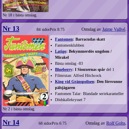
Nr 18 i bästa omslag.
Nr 13
Omslag av
Jaime Vallvé
.
84 sidor
Pris 8:75
Fantomen
: Barracudas skatt
Fantomenklubben
Latigo
: Bekymmerslös ungdom /
Mirakel
Bästa omslag -83
Blueberry
: I Siouxernas spår
del 1
Filmrutan: Alfred Hitchcock
King vid Gränspolisen
: Den försvunne
pälsjägaren
Fantomen Talar: Blandade seriekarameller
Dödskallekrysset 7
Nr 2 i bästa omslag.
Nr 14
Omslag av
Rolf Gohs
.
68 sidor
Pris 6:75