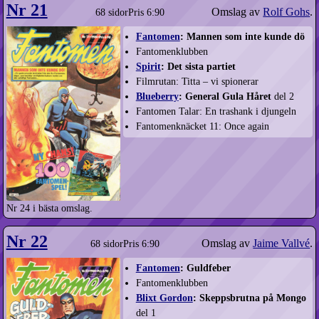
Nr 21
Omslag av
Rolf Gohs
.
68 sidor
Pris 6:90
Fantomen
: Mannen som inte kunde dö
Fantomenklubben
Spirit
: Det sista partiet
Filmrutan: Titta – vi spionerar
Blueberry
: General Gula Håret
del 2
Fantomen Talar: En trashank i djungeln
Fantomenknäcket 11: Once again
Nr 24 i bästa omslag.
Nr 22
Omslag av
Jaime Vallvé
.
68 sidor
Pris 6:90
Fantomen
: Guldfeber
Fantomenklubben
Blixt Gordon
: Skeppsbrutna på Mongo
del 1