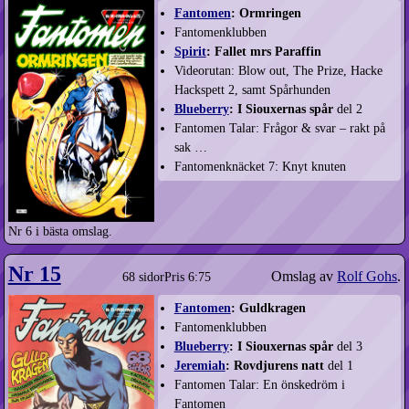
Fantomen
: Ormringen
Fantomenklubben
Spirit
: Fallet mrs Paraffin
Videorutan: Blow out, The Prize, Hacke
Hackspett 2, samt Spårhunden
Blueberry
: I Siouxernas spår
del 2
Fantomen Talar: Frågor & svar – rakt på
sak …
Fantomenknäcket 7: Knyt knuten
Nr 6 i bästa omslag.
Nr 15
Omslag av
Rolf Gohs
.
68 sidor
Pris 6:75
Fantomen
: Guldkragen
Fantomenklubben
Blueberry
: I Siouxernas spår
del 3
Jeremiah
: Rovdjurens natt
del 1
Fantomen Talar: En önskedröm i
Fantomen