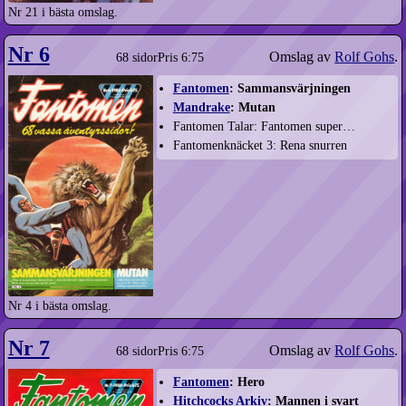
Nr 21 i bästa omslag.
Nr 6
Omslag av
Rolf Gohs
.
68 sidor
Pris 6:75
Fantomen
: Sammansvärjningen
Mandrake
: Mutan
Fantomen Talar: Fantomen super…
Fantomenknäcket 3: Rena snurren
Nr 4 i bästa omslag.
Nr 7
Omslag av
Rolf Gohs
.
68 sidor
Pris 6:75
Fantomen
: Hero
Hitchcocks Arkiv
: Mannen i svart