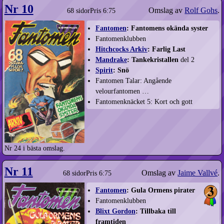
Nr 10
Omslag av
Rolf Gohs
.
68 sidor
Pris 6:75
Fantomen
: Fantomens okända syster
Fantomenklubben
Hitchcocks Arkiv
: Farlig Last
Mandrake
: Tankekristallen
del 2
Spirit
: Snö
Fantomen Talar: Angående
velourfantomen …
Fantomenknäcket 5: Kort och gott
Nr 24 i bästa omslag.
Nr 11
Omslag av
Jaime Vallvé
.
68 sidor
Pris 6:75
Fantomen
: Gula Ormens pirater
Fantomenklubben
Blixt Gordon
: Tillbaka till
framtiden