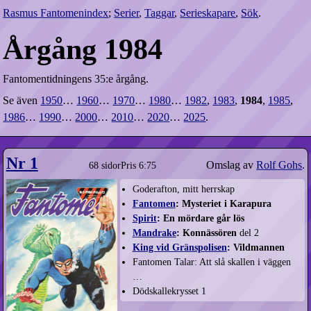
Rasmus Fantomenindex
;
Serier
,
Taggar
,
Serieskapare
,
Sök
.
Årgång 1984
Fantomentidningens 35:e årgång.
Se även
1950
…
1960
…
1970
…
1980
…
1982
,
1983
,
1984
,
1985
,
1986
…
1990
…
2000
…
2010
…
2020
…
2025
.
Nr 1
Omslag av
Rolf Gohs
.
68 sidor
Pris 6:75
Goderafton, mitt herrskap
Fantomen
: Mysteriet i Karapura
Spirit
: En mördare går lös
Mandrake
: Konnässören
del 2
King vid Gränspolisen
: Vildmannen
Fantomen Talar: Att slå skallen i väggen
…
Dödskallekrysset 1