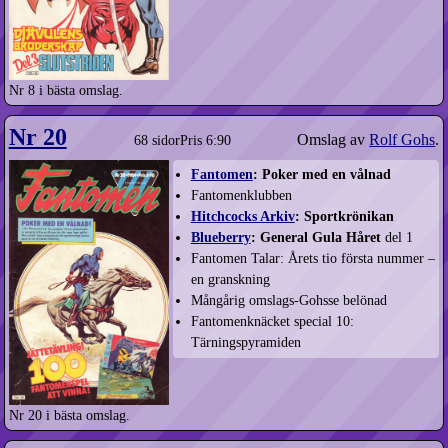
Nr 8 i bästa omslag.
Nr 20
Omslag av
Rolf Gohs
.
68 sidor
Pris 6:90
Fantomen
: Poker med en vålnad
Fantomenklubben
Hitchcocks Arkiv
: Sportkrönikan
Blueberry
: General Gula Håret
del 1
Fantomen Talar: Årets tio första nummer –
en granskning
Mångårig omslags-Gohsse belönad
Fantomenknäcket special 10:
Tärningspyramiden
Nr 20 i bästa omslag.