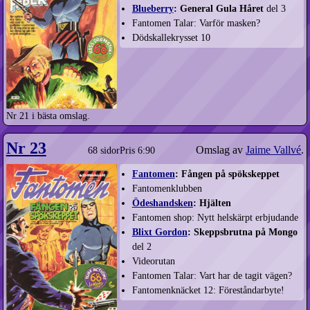
Blueberry
: General Gula Håret
del 3
Fantomen Talar: Varför masken?
Dödskallekrysset 10
Nr 21 i bästa omslag.
Nr 23
Omslag av
Jaime Vallvé
.
68 sidor
Pris 6:90
Fantomen
: Fången på spökskeppet
Fantomenklubben
Ödeshandsken
: Hjälten
Fantomen shop: Nytt helskärpt erbjudande
Blixt Gordon
: Skeppsbrutna på Mongo
del 2
Videorutan
Fantomen Talar: Vart har de tagit vägen?
Fantomenknäcket 12: Föreståndarbyte!