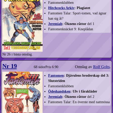
Fantomenklubben
Hitchcocks Arkiv
: Plagiatet
Fantomen Talar: Sport-tomen, vad ägnar
han sig åt?
Jeremiah
: Öknens råttor
del 1
Fantomenknäcket 9: Kneplådan
Nr 26 i bästa omslag.
Nr 19
Omslag av
Rolf Gohs
.
68 sidor
Pris 6:90
Fantomen
: Djävulens broderskap del 3:
Slutstriden
Fantomenklubben
Ödeshandsken
: Ulv i fårakläder
Jeremiah
: Öknens råttor
del 2
Fantomen Talar: En överste med nattmössa