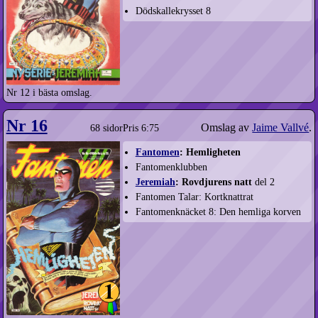
Dödskallekrysset 8
Nr 12 i bästa omslag.
Nr 16
Omslag av
Jaime Vallvé
.
68 sidor
Pris 6:75
Fantomen
: Hemligheten
Fantomenklubben
Jeremiah
: Rovdjurens natt
del 2
Fantomen Talar: Kortknattrat
Fantomenknäcket 8: Den hemliga korven