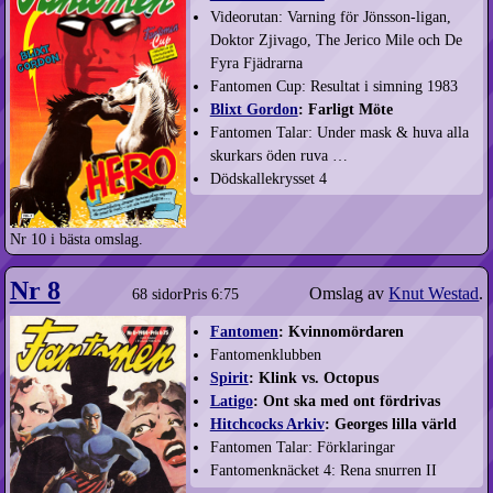
Videorutan: Varning för Jönsson-ligan,
Doktor Zjivago, The Jerico Mile och De
Fyra Fjädrarna
Fantomen Cup: Resultat i simning 1983
Blixt Gordon
: Farligt Möte
Fantomen Talar: Under mask & huva alla
skurkars öden ruva …
Dödskallekrysset 4
Nr 10 i bästa omslag.
Nr 8
Omslag av
Knut Westad
.
68 sidor
Pris 6:75
Fantomen
: Kvinnomördaren
Fantomenklubben
Spirit
: Klink vs. Octopus
Latigo
: Ont ska med ont fördrivas
Hitchcocks Arkiv
: Georges lilla värld
Fantomen Talar: Förklaringar
Fantomenknäcket 4: Rena snurren II