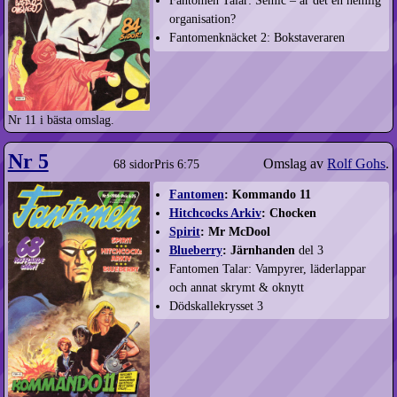
Fantomen Talar: Semic – är det en hemlig
organisation?
Fantomenknäcket 2: Bokstaveraren
Nr 11 i bästa omslag.
Nr 5
Omslag av
Rolf Gohs
.
68 sidor
Pris 6:75
Fantomen
: Kommando 11
Hitchcocks Arkiv
: Chocken
Spirit
: Mr McDool
Blueberry
: Järnhanden
del 3
Fantomen Talar: Vampyrer, läderlappar
och annat skrymt & oknytt
Dödskallekrysset 3