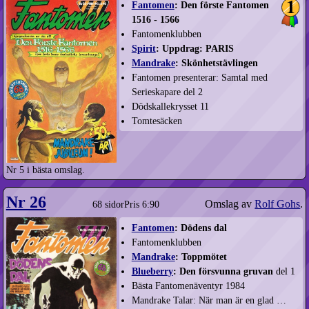
Fantomen
: Den förste Fantomen
1516 - 1566
Fantomenklubben
Spirit
: Uppdrag: PARIS
Mandrake
: Skönhetstävlingen
Fantomen presenterar: Samtal med
Serieskapare del 2
Dödskallekrysset 11
Tomtesäcken
Nr 5 i bästa omslag.
Nr 26
Omslag av
Rolf Gohs
.
68 sidor
Pris 6:90
Fantomen
: Dödens dal
Fantomenklubben
Mandrake
: Toppmötet
Blueberry
: Den försvunna gruvan
del 1
Bästa Fantomenäventyr 1984
Mandrake Talar: När man är en glad …