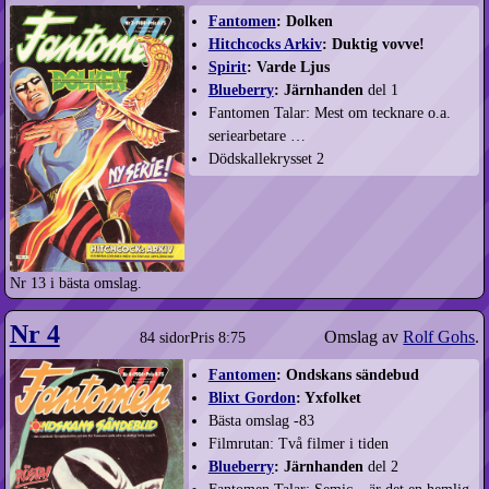
Fantomen
: Dolken
Hitchcocks Arkiv
: Duktig vovve!
Spirit
: Varde Ljus
Blueberry
: Järnhanden
del 1
Fantomen Talar: Mest om tecknare o.a.
seriearbetare …
Dödskallekrysset 2
Nr 13 i bästa omslag.
Nr 4
Omslag av
Rolf Gohs
.
84 sidor
Pris 8:75
Fantomen
: Ondskans sändebud
Blixt Gordon
: Yxfolket
Bästa omslag -83
Filmrutan: Två filmer i tiden
Blueberry
: Järnhanden
del 2