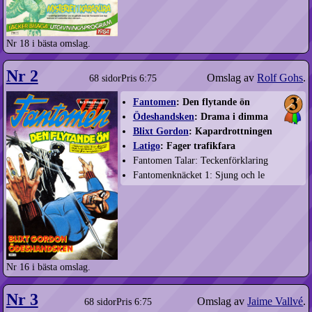
Nr 18 i bästa omslag.
Nr 2
Omslag av
Rolf Gohs
.
68 sidor
Pris 6:75
Fantomen
: Den flytande ön
Ödeshandsken
: Drama i dimma
Blixt Gordon
: Kapardrottningen
Latigo
: Fager trafikfara
Fantomen Talar: Teckenförklaring
Fantomenknäcket 1: Sjung och le
Nr 16 i bästa omslag.
Nr 3
Omslag av
Jaime Vallvé
.
68 sidor
Pris 6:75