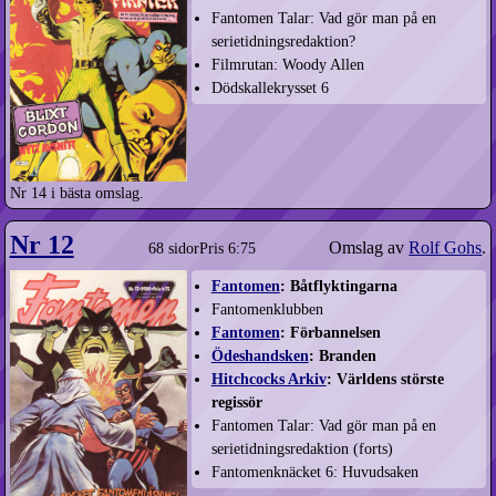
Fantomen Talar: Vad gör man på en
serietidnings­redaktion?
Filmrutan: Woody Allen
Dödskallekrysset 6
Nr 14 i bästa omslag.
Nr 12
Omslag av
Rolf Gohs
.
68 sidor
Pris 6:75
Fantomen
: Båtflyktingarna
Fantomenklubben
Fantomen
: Förbannelsen
Ödeshandsken
: Branden
Hitchcocks Arkiv
: Världens störste
regissör
Fantomen Talar: Vad gör man på en
serietidnings­redaktion (forts)
Fantomenknäcket 6: Huvudsaken