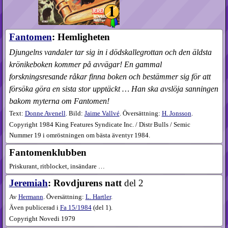
Fantomen
: Hemligheten
Djungelns vandaler tar sig in i dödskallegrottan och den äldsta
krönikeboken kommer på avvägar! En gammal
forskningsresande råkar finna boken och bestämmer sig för att
försöka göra en sista stor upptäckt … Han ska avslöja sanningen
bakom myterna om Fantomen!
Text:
Donne Avenell
. Bild:
Jaime Vallvé
. Översättning:
H. Jonsson
.
Copyright 1984 King Features Syndicate Inc. / Distr Bulls / Semic
Nummer 19 i omröstningen om bästa äventyr 1984.
Fantomenklubben
Priskurant, ritblocket, insändare …
Jeremiah
: Rovdjurens natt
del 2
Av
Hermann
. Översättning:
L. Hartler
.
Även publicerad i
Fa
15​/1984
(
del 1
).
Copyright Novedi 1979