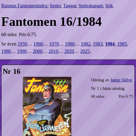
Rasmus Fantomenindex
;
Serier
,
Taggar
,
Serieskapare
,
Sök
.
Fantomen 16/1984
68 sidor.
Pris 6:75.
Se även
1950
…
1960
…
1970
…
1980
…
1982
,
1983
,
1984
,
1985
,
1986
…
1990
…
2000
…
2010
…
2020
…
2025
.
Nr 16
Omslag av
Jaime Vallvé
.
Nr 1 i bästa omslag.
68 sidor
Pris 6:75