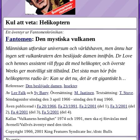
Kul att veta: Helikoptern
Ett äventyr ur Fantomenkrönikan:
Fantomen
: Den mystiska vulkanen
Människan utforskar universum och världshaven, men ännu har
ingen sett vulkankratern den beslöjade damen innifrån. Dr Love
och hennes assistent vill flyga dit med helikopter, och överste
Weeks ger motvilligt sitt tillstånd. Det sista man hör från
helikopterns radio är: Kan se det nu, det är ett gigantiskt b…
Referenser:
Den beslöjade damen
,
Insekter
.
Av
Lee Falk
och
Sy Barry
. Översättning:
M. Jaatinen
. Textsättning:
T. Stuve
.
Söndagssidor söndag den 3 april 1966 - söndag den 8 maj 1966.
Även publicerad i
Fa
20​/1966
,
Fa
23​/1991
,
Fa
2​/2001
(
del 1
),
Fa
3​/2001
(
del
2
),
Fa
4​/2001
(
del 3
),
Fa
5​/2001
(
del 4
).
Kallas "Vulkanens hemlighet" 1974 och 1991, men ska ej förväxlas med
Avenell/Vallvés äventyr med den titeln.
Copyright 1966, 2001 King Features Syndicate Inc./distr. Bulls
Ny serie: