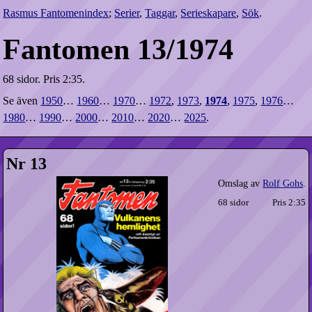
Rasmus Fantomenindex
;
Serier
,
Taggar
,
Serieskapare
,
Sök
.
Fantomen 13/1974
68 sidor.
Pris 2:35.
Se även
1950
…
1960
…
1970
…
1972
,
1973
,
1974
,
1975
,
1976
…
1980
…
1990
…
2000
…
2010
…
2020
…
2025
.
Nr 13
Omslag av
Rolf Gohs
.
68 sidor
Pris 2:35