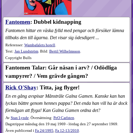
Fantomen
: Dubbel kidnapping
Fantomen hittar en väska fylld med pengar och försöker lämna
tillbaks den till ägarna. Det visar sig ödesdigert ...
Referenser:
Wambafalets hotell
.
Text:
Jan Lundström
. Bild:
Bertil Wilhelmsson
.
Copyright Bulls
Fantomen Talar: Går näsan i arv? / Odödliga
vampyrer? / Vem grävde gången?
Rick O'Shay
: Titta, jag flyger!
En en gång avspisar Månstråle Galna Gamen. Kanske kan han
lyckas bättre genom hennes pappa? Det enda han vill ha är dock
förmågan att flyga! Kan Galna Gamen ordna det?
Av
Stan Lynde
. Översättning:
PeO Carlsten
.
Dagstrippar måndag den 19 maj 1969 - lördag den 27 september 1969.
Även publicerad i
Fa
24​/1995
,
Fa
12-13​/2010
.