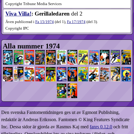
Copyright Tribune Media Services
Viva Villa!
: Gerillaledaren
del 2
Även publicerad i
Fa
15​/1974
(
del 1
),
Fa
17​/1974
(
del 3
).
Copyright IPC
Alla nummer 1974
Den svenska Fantomentidningen ges ut av Egmont Publishing,
redaktör är Andreas Eriksson. Fantomen © King Features Syndicate
Inc. Dessa sidor är gjorda av Rasmus Kaj med
fanrs 0.12.0
och fritt
tillgängliga. Omslagsbilder ägs av sina tecknare / förlag, och