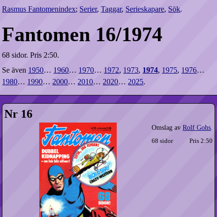
Rasmus Fantomenindex
;
Serier
,
Taggar
,
Serieskapare
,
Sök
.
Fantomen 16/1974
68 sidor.
Pris 2:50.
Se även
1950
…
1960
…
1970
…
1972
,
1973
,
1974
,
1975
,
1976
…
1980
…
1990
…
2000
…
2010
…
2020
…
2025
.
Nr 16
Omslag av
Rolf Gohs
.
68 sidor
Pris 2:50