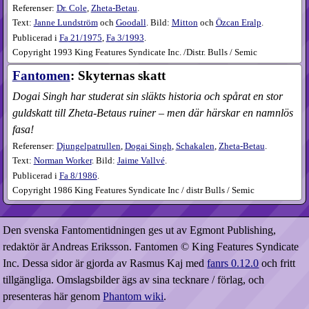
Referenser:
Dr. Cole
,
Zheta-Betau
.
Text:
Janne Lundström
och
Goodall
. Bild:
Mitton
och
Özcan Eralp
.
Publicerad i
Fa
21​/1975
,
Fa
3​/1993
.
Copyright 1993 King Features Syndicate Inc. /Distr. Bulls / Semic
Fantomen
: Skyternas skatt
Dogai Singh har studerat sin släkts historia och spårat en stor
guldskatt till Zheta-Betaus ruiner – men där härskar en namnlös
fasa!
Referenser:
Djungelpatrullen
,
Dogai Singh
,
Schakalen
,
Zheta-Betau
.
Text:
Norman Worker
. Bild:
Jaime Vallvé
.
Publicerad i
Fa
8​/1986
.
Copyright 1986 King Features Syndicate Inc / distr Bulls / Semic
Den svenska Fantomentidningen ges ut av Egmont Publishing,
redaktör är Andreas Eriksson. Fantomen © King Features Syndicate
Inc. Dessa sidor är gjorda av Rasmus Kaj med
fanrs 0.12.0
och fritt
tillgängliga. Omslagsbilder ägs av sina tecknare / förlag, och
presenteras här genom
Phantom wiki
.