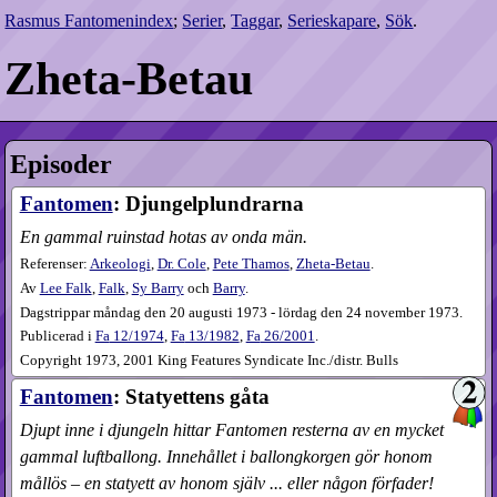
Rasmus Fantomenindex
;
Serier
,
Taggar
,
Serieskapare
,
Sök
.
Zheta-Betau
Episoder
Fantomen
: Djungelplundrarna
En gammal ruinstad hotas av onda män.
Referenser:
Arkeologi
,
Dr. Cole
,
Pete Thamos
,
Zheta-Betau
.
Av
Lee Falk
,
Falk
,
Sy Barry
och
Barry
.
Dagstrippar måndag den 20 augusti 1973 - lördag den 24 november 1973.
Publicerad i
Fa
12​/1974
,
Fa
13​/1982
,
Fa
26​/2001
.
Copyright 1973, 2001 King Features Syndicate Inc./distr. Bulls
Fantomen
: Statyettens gåta
Djupt inne i djungeln hittar Fantomen resterna av en mycket
gammal luftballong. Innehållet i ballongkorgen gör honom
mållös – en statyett av honom själv ... eller någon förfader!