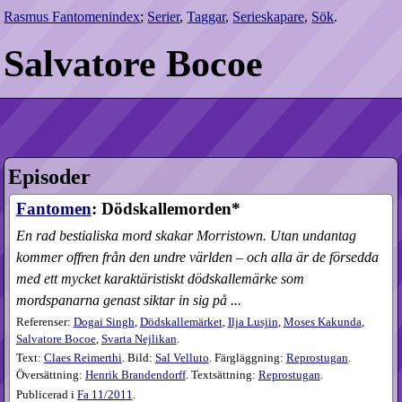
Rasmus Fantomenindex
;
Serier
,
Taggar
,
Serieskapare
,
Sök
.
Salvatore Bocoe
Episoder
Fantomen
: Dödskallemorden*
En rad bestialiska mord skakar Morristown. Utan undantag
kommer offren från den undre världen – och alla är de försedda
med ett mycket karaktäristiskt dödskallemärke som
mordspanarna genast siktar in sig på ...
Referenser:
Dogai Singh
,
Dödskallemärket
,
Ilja Lusjin
,
Moses Kakunda
,
Salvatore Bocoe
,
Svarta Nejlikan
.
Text:
Claes Reimerthi
. Bild:
Sal Velluto
. Färgläggning:
Reprostugan
.
Översättning:
Henrik Brandendorff
. Textsättning:
Reprostugan
.
Publicerad i
Fa
11​/2011
.