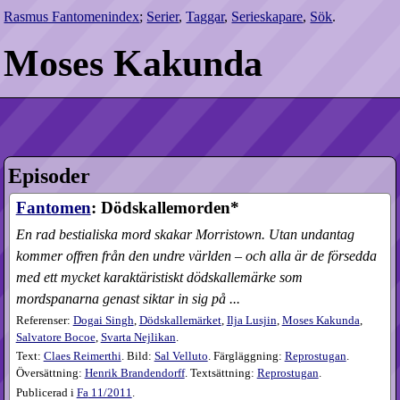
Rasmus Fantomenindex
;
Serier
,
Taggar
,
Serieskapare
,
Sök
.
Moses Kakunda
Episoder
Fantomen
: Dödskallemorden*
En rad bestialiska mord skakar Morristown. Utan undantag
kommer offren från den undre världen – och alla är de försedda
med ett mycket karaktäristiskt dödskallemärke som
mordspanarna genast siktar in sig på ...
Referenser:
Dogai Singh
,
Dödskallemärket
,
Ilja Lusjin
,
Moses Kakunda
,
Salvatore Bocoe
,
Svarta Nejlikan
.
Text:
Claes Reimerthi
. Bild:
Sal Velluto
. Färgläggning:
Reprostugan
.
Översättning:
Henrik Brandendorff
. Textsättning:
Reprostugan
.
Publicerad i
Fa
11​/2011
.