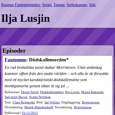
Rasmus Fantomenindex
;
Serier
,
Taggar
,
Serieskapare
,
Sök
.
Ilja Lusjin
Episoder
Fantomen
: Dödskallemorden*
En rad bestialiska mord skakar Morristown. Utan undantag
kommer offren från den undre världen – och alla är de försedda
med ett mycket karaktäristiskt dödskallemärke som
mordspanarna genast siktar in sig på ...
Referenser:
Dogai Singh
,
Dödskallemärket
,
Ilja Lusjin
,
Moses Kakunda
,
Salvatore Bocoe
,
Svarta Nejlikan
.
Text:
Claes Reimerthi
. Bild:
Sal Velluto
. Färgläggning:
Reprostugan
.
Översättning:
Henrik Brandendorff
. Textsättning:
Reprostugan
.
Publicerad i
Fa
11​/2011
.