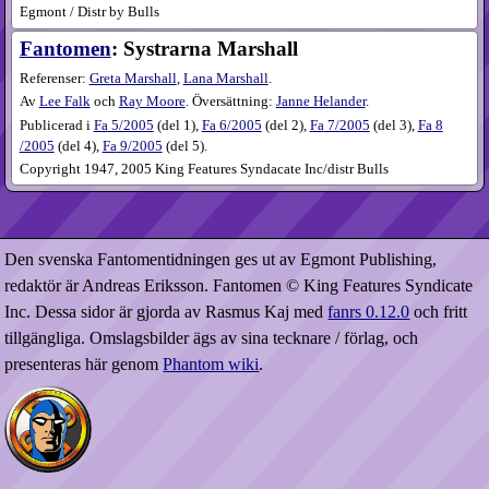
Egmont / Distr by Bulls
Fantomen
: Systrarna Marshall
Referenser:
Greta Marshall
,
Lana Marshall
.
Av
Lee Falk
och
Ray Moore
. Översättning:
Janne Helander
.
Publicerad i
Fa
5​/2005
(
del 1
),
Fa
6​/2005
(
del 2
),
Fa
7​/2005
(
del 3
),
Fa
8​
/2005
(
del 4
),
Fa
9​/2005
(
del 5
).
Copyright 1947, 2005 King Features Syndacate Inc/distr Bulls
Den svenska Fantomentidningen ges ut av Egmont Publishing,
redaktör är Andreas Eriksson. Fantomen © King Features Syndicate
Inc. Dessa sidor är gjorda av Rasmus Kaj med
fanrs 0.12.0
och fritt
tillgängliga. Omslagsbilder ägs av sina tecknare / förlag, och
presenteras här genom
Phantom wiki
.