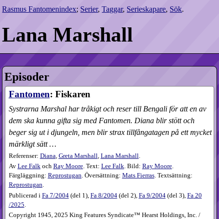
Rasmus Fantomenindex
;
Serier
,
Taggar
,
Serieskapare
,
Sök
.
Lana Marshall
Episoder
Fantomen
: Fiskaren
Systrarna Marshal har tråkigt och reser till Bengali för att en av
dem ska kunna gifta sig med Fantomen. Diana blir stött och
beger sig ut i djungeln, men blir strax tillfångatagen på ett mycket
märkligt sätt …
Referenser:
Diana
,
Greta Marshall
,
Lana Marshall
.
Av
Lee Falk
och
Ray Moore
. Text:
Lee Falk
. Bild:
Ray Moore
.
Färgläggning:
Reprostugan
. Översättning:
Mats Fierras
. Textsättning:
Reprostugan
.
Publicerad i
Fa
7​/2004
(
del 1
),
Fa
8​/2004
(
del 2
),
Fa
9​/2004
(
del 3
),
Fa
20​
/2025
.
Copyright 1945, 2025 King Features Syndicate™ Hearst Holdings, Inc. /