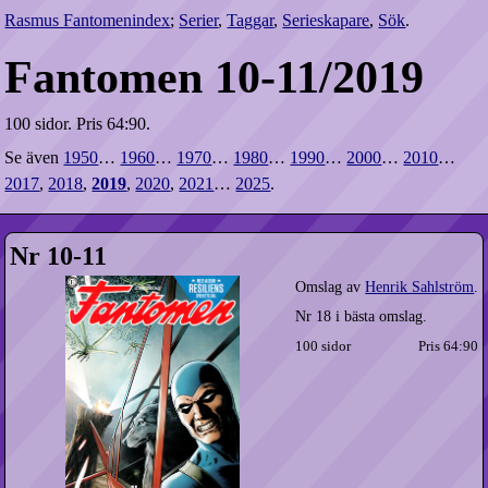
Rasmus Fantomenindex
;
Serier
,
Taggar
,
Serieskapare
,
Sök
.
Fantomen 10-11/2019
100 sidor.
Pris 64:90.
Se även
1950
…
1960
…
1970
…
1980
…
1990
…
2000
…
2010
…
2017
,
2018
,
2019
,
2020
,
2021
…
2025
.
Nr 10-11
Omslag av
Henrik Sahlström
.
Nr 18 i bästa omslag.
100 sidor
Pris 64:90