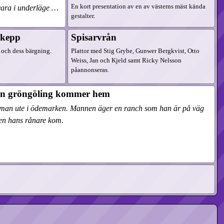
En kort presentation av en av västerns mäst kända
 vara i underläge …
gestalter.
skepp
Spisarvrån
 och dess bärgning.
Plattor med Stig Grybe, Gunwer Bergkvist, Otto
Weiss, Jan och Kjeld samt Ricky Nelsson
påannonseras.
En gröngöling kommer hem
ad man ute i ödemarken. Mannen äger en ranch som han är på väg
 den hans rånare kom.