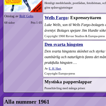
Hemligt meddelande, postlådan, fotohörnan, och
göra spåravgjutningar
Omslag av
Rolf Gohs
.
Wells Fargo
: Express­ryttaren
68 sidor
Pris 1:05
Luke Wells, son til Wells Fargo-bolagets 
äventyr. Bolages spejare Jim Hardie söke
Copyright 1960 Revue Studios & Europa-press
Den svarta hingsten
Den svarta hingstens skönhet och styrka 
oumbärlig och naturligtvis fanns det mån
praktfulla hingsten …
Av
E. H. Hart
.
Copyright Europa-press
Mystiska papperslappar
Pusseltävling med många priser.
Alla nummer 1961