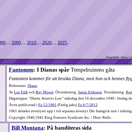
990
…
2000
…
2010
…
2020
…
2025
.
Fantomen
: I Dianas spår
Tempelruinens gåta
t
Fantomen kommer för att besöka Diana, men hon och hennes flygp
Referenser:
Diana
.
Av
Lee Falk
och
Ray Moore
. Översättning:
Janne Eriksson
. Textsättning:
Rep
Dagstrippar
Diana Aviatrix Lost
måndag den 16 december 1940 - lördag den
Även publicerad i
Fa
12​/1961
(
Farlig jakt
),
Fa
6-7​/2012
.
1961 delades äventyret upp i två separata äventyr. Det framgick inte i tidning
Copyright 1940,1941 King Features Syndicate Inc. / Distr. Bulls
Bill Montana
: På banditeras sida