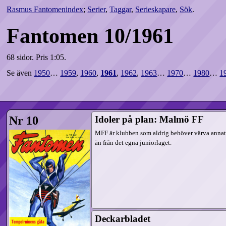
Rasmus Fantomenindex
;
Serier
,
Taggar
,
Serieskapare
,
Sök
.
Fantomen 10/1961
68 sidor.
Pris 1:05.
Se även
1950
…
1959
,
1960
,
1961
,
1962
,
1963
…
1970
…
1980
…
1
Nr 10
Idoler på plan: Malmö FF
MFF är klubben som aldrig behöver värva anna
än från det egna juniorlaget.
Deckarbladet