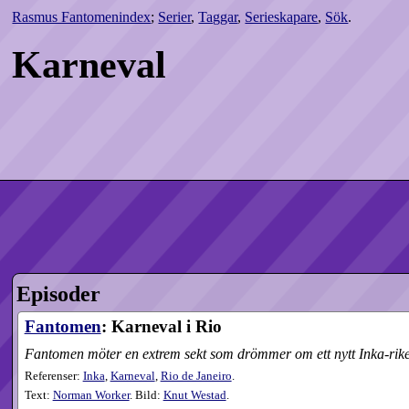
Rasmus Fantomenindex
;
Serier
,
Taggar
,
Serieskapare
,
Sök
.
Karneval
Episoder
Fantomen
: Karneval i Rio
Fantomen möter en extrem sekt som drömmer om ett nytt Inka-rike
Referenser:
Inka
,
Karneval
,
Rio de Janeiro
.
Text:
Norman Worker
. Bild:
Knut Westad
.