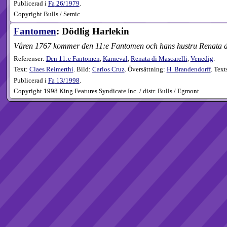
Publicerad i
Fa
26​/1979
.
Copyright Bulls / Semic
Fantomen
: Dödlig Harlekin
Våren 1767 kommer den 11:e Fantomen och hans hustru Renata di Mas
Referenser:
Den 11:e Fantomen
,
Karneval
,
Renata di Mascarelli
,
Venedig
.
Text:
Claes Reimerthi
. Bild:
Carlos Cruz
. Översättning:
H. Brandendorff
. Text
Publicerad i
Fa
13​/1998
.
Copyright 1998 King Features Syndicate Inc. / distr. Bulls / Egmont