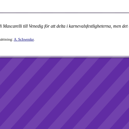
carelli till Venedig för att delta i karnevals­festligheterna, men det
sättning:
A. Schwenke
.