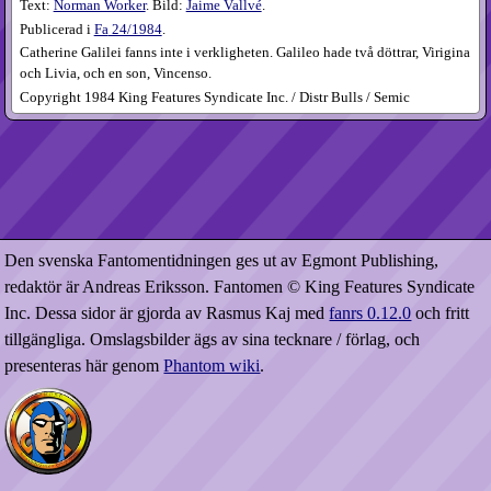
Text:
Norman Worker
. Bild:
Jaime Vallvé
.
Publicerad i
Fa
24​/1984
.
Catherine Galilei fanns inte i verkligheten. Galileo hade två döttrar, Virigina
och Livia, och en son, Vincenso.
Copyright 1984 King Features Syndicate Inc. / Distr Bulls / Semic
Den svenska Fantomentidningen ges ut av Egmont Publishing,
redaktör är Andreas Eriksson. Fantomen © King Features Syndicate
Inc. Dessa sidor är gjorda av Rasmus Kaj med
fanrs 0.12.0
och fritt
tillgängliga. Omslagsbilder ägs av sina tecknare / förlag, och
presenteras här genom
Phantom wiki
.