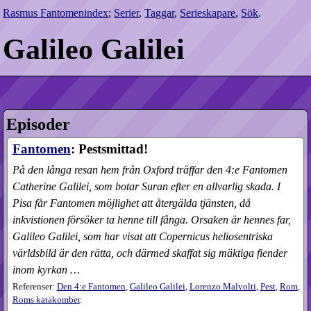
Rasmus Fantomenindex
;
Serier
,
Taggar
,
Serieskapare
,
Sök
.
Galileo Galilei
Episoder
Fantomen
: Pestsmittad!
På den långa resan hem från Oxford träffar den 4:e Fantomen
Catherine Galilei, som botar Suran efter en allvarlig skada. I
Pisa får Fantomen möjlighet att återgälda tjänsten, då
inkvistionen försöker ta henne till fånga. Orsaken är hennes far,
Galileo Galilei, som har visat att Copernicus heliosentriska
världsbild är den rätta, och därmed skaffat sig mäktiga fiender
inom kyrkan …
Referenser:
Den 4:e Fantomen
,
Galileo Galilei
,
Lorenzo Malvolti
,
Pest
,
Rom
,
Roms katakomber
.