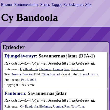
Rasmus Fantomenindex
;
Serier
,
Taggar
,
Serieskapare
,
Sök
.
Cy Bandoola
Episoder
Djungeläventyr
: Savannernas jättar (DJÄ-1)
Rex och Tomtom följer med Joomba till ett elefantreservat.
Referenser:
Cy Bandoola
,
Elefanter
,
Joomba
,
Rex
,
Tom-Tom
.
Text:
Norman Worker
. Bild:
César Spadari
. Översättning:
Hans Jonsson
.
Publicerad i
Fa
13​/1993
.
Copyright 1993 Semic
Fantomen
: Savannernas jättar
Rex och Tomtom följer med Joomba till ett elefantreservat.
Referenser:
Cy Bandoola
,
Elefanter
,
Joomba
,
Rex
,
Tom-Tom
.