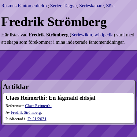
Rasmus Fantomenindex
;
Serier
,
Taggar
,
Serieskapare
,
Sök
.
Fredrik Strömberg
Här listas vad
Fredrik Strömberg
(
Seriewikin
,
wikipedia
) varit med
att skapa som förekommer i mina indexerade fantomentidningar.
Artiklar
Claes Reimerthi: En lågmäld eldsjäl
Referenser:
Claes Reimerthi
.
Av
Fredrik Strömberg
.
Publicerad i:
Fa
21​/2021
.