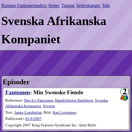
Rasmus Fantomenindex
;
Serier
,
Taggar
,
Serieskapare
,
Sök
.
Svenska Afrikanska
Kompaniet
Episoder
Fantomen
: Min Swenske Fiende
Referenser:
Den 6:e Fantomen
,
Handelsfortet Karlsborg
,
Svenska
Afrikanska Kompaniet
,
Sverige
.
Text:
Janne Lundström
. Bild:
Kari Leppänen
.
Publicerad i
Fa
9​/2007
.
Copyright 2007 King Features Syndicate Inc. /distr Bulls