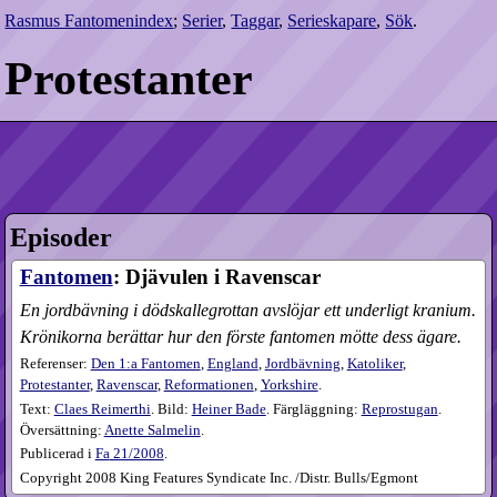
Rasmus Fantomenindex
;
Serier
,
Taggar
,
Serieskapare
,
Sök
.
Protestanter
Episoder
Fantomen
: Djävulen i Ravenscar
En jordbävning i dödskallegrottan avslöjar ett underligt kranium.
Krönikorna berättar hur den förste fantomen mötte dess ägare.
Referenser:
Den 1:a Fantomen
,
England
,
Jordbävning
,
Katoliker
,
Protestanter
,
Ravenscar
,
Reformationen
,
Yorkshire
.
Text:
Claes Reimerthi
. Bild:
Heiner Bade
. Färgläggning:
Reprostugan
.
Översättning:
Anette Salmelin
.
Publicerad i
Fa
21​/2008
.
Copyright 2008 King Features Syndicate Inc. /Distr. Bulls/Egmont