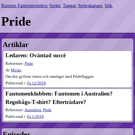
Rasmus Fantomenindex
;
Serier
,
Taggar
,
Serieskapare
,
Sök
.
Pride
Artiklar
Ledaren: Oväntad succé
Referenser:
Pride
.
Av
Micke
.
Om den gyllene örnen och omslaget med Prideflaggan
Publicerad i:
Fa
12​/2018
.
Fantomenklubben: Fantomen i Australien?
Regnbågs-T-shirt? Efterträdare?
Referenser:
Australien
,
Pride
.
Publicerad i:
Fa
1​/2019
.
Episoder