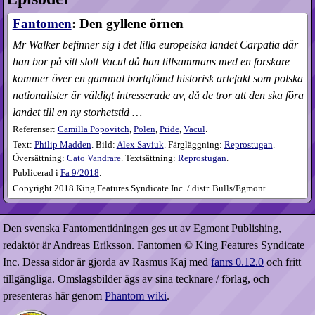
Fantomen
: Den gyllene örnen
Mr Walker befinner sig i det lilla europeiska landet Carpatia där
han bor på sitt slott Vacul då han tillsammans med en forskare
kommer över en gammal bortglömd historisk artefakt som polska
nationalister är väldigt intresserade av, då de tror att den ska föra
landet till en ny storhetstid …
Referenser:
Camilla Popovitch
,
Polen
,
Pride
,
Vacul
.
Text:
Philip Madden
. Bild:
Alex Saviuk
. Färgläggning:
Reprostugan
.
Översättning:
Cato Vandrare
. Textsättning:
Reprostugan
.
Publicerad i
Fa
9​/2018
.
Copyright 2018 King Features Syndicate Inc. / distr. Bulls/Egmont
Den svenska Fantomentidningen ges ut av Egmont Publishing,
redaktör är Andreas Eriksson. Fantomen © King Features Syndicate
Inc. Dessa sidor är gjorda av Rasmus Kaj med
fanrs 0.12.0
och fritt
tillgängliga. Omslagsbilder ägs av sina tecknare / förlag, och
presenteras här genom
Phantom wiki
.