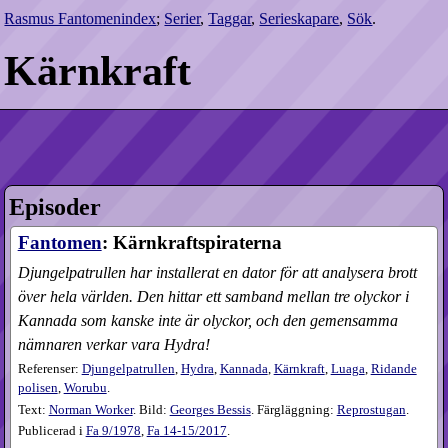
Rasmus Fantomenindex
;
Serier
,
Taggar
,
Serieskapare
,
Sök
.
Kärnkraft
Episoder
Fantomen
: Kärnkraftspiraterna
Djungelpatrullen har installerat en dator för att analysera brott
över hela världen. Den hittar ett samband mellan tre olyckor i
Kannada som kanske inte är olyckor, och den gemensamma
nämnaren verkar vara Hydra!
Referenser:
Djungelpatrullen
,
Hydra
,
Kannada
,
Kärnkraft
,
Luaga
,
Ridande
polisen
,
Worubu
.
Text:
Norman Worker
. Bild:
Georges Bessis
. Färgläggning:
Reprostugan
.
Publicerad i
Fa
9​/1978
,
Fa
14-15​/2017
.