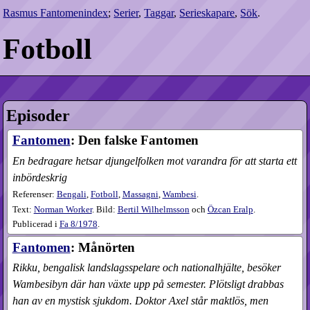
Rasmus Fantomenindex
;
Serier
,
Taggar
,
Serieskapare
,
Sök
.
Fotboll
Episoder
Fantomen
: Den falske Fantomen
En bedragare hetsar djungelfolken mot varandra för att starta ett
inbördeskrig
Referenser:
Bengali
,
Fotboll
,
Massagni
,
Wambesi
.
Text:
Norman Worker
. Bild:
Bertil Wilhelmsson
och
Özcan Eralp
.
Publicerad i
Fa
8​/1978
.
Fantomen
: Månörten
Rikku, bengalisk landslagsspelare och nationalhjälte, besöker
Wambesibyn där han växte upp på semester. Plötsligt drabbas
han av en mystisk sjukdom. Doktor Axel står maktlös, men