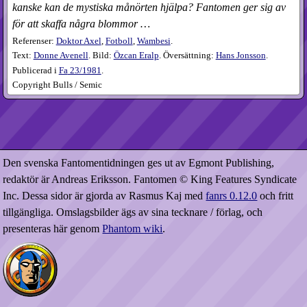
kanske kan de mystiska månörten hjälpa? Fantomen ger sig av
för att skaffa några blommor …
Referenser:
Doktor Axel
,
Fotboll
,
Wambesi
.
Text:
Donne Avenell
. Bild:
Özcan Eralp
. Översättning:
Hans Jonsson
.
Publicerad i
Fa
23​/1981
.
Copyright Bulls / Semic
Den svenska Fantomentidningen ges ut av Egmont Publishing,
redaktör är Andreas Eriksson. Fantomen © King Features Syndicate
Inc. Dessa sidor är gjorda av Rasmus Kaj med
fanrs 0.12.0
och fritt
tillgängliga. Omslagsbilder ägs av sina tecknare / förlag, och
presenteras här genom
Phantom wiki
.